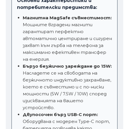
Основни характеристики и
потребителски предимства:
Магнитна MagSafe съвместимост:
Мощните вградени магнити
гарантират перфектно
автоматично центриране и сигурен
захват към гърба на телефона за
максимално ефективен трансфер
на енергия.
Бързо безжично зареждане до 15W:
Насладете се на свободата на
безжичното индуктивно захранване,
което е съвместимо и с по-ниски
мощности (5W / 7.5W / 10W) според
изискванията на вашето
устройство.
Двупосочен бърз USB-C порт:
Оборудвана с модерен Type-C порт,
батерията позволява както