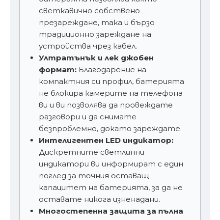
светкавично собствено
презареждане, така и бързо
традиционно зареждане на
устройства чрез кабел.
Ултратънък и лек джобен
формат:
Благодарение на
компактния си профил, батерията
не блокира камерите на телефона
ви и ви позволява да провеждате
разговори и да снимате
безпроблемно, докато зареждате.
Интелигентен LED индикатор:
Дискретните светлинни
индикатори ви информират с един
поглед за точния оставащ
капацитет на батерията, за да не
оставате никога изненадани.
Многостепенна защита за пълна