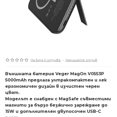
На база 0 отзива.
-
Напишете отзив
Външната батерия Veger MagOn V0553P
5000mAh предлага ултракомпактен и лек
ергономичен дизайн в изчистен черен
цвят.
Моделът е снабден с MagSafe съвместими
магнити за бързо безжично зареждане до
15W и допълнителен двупосочен USB-C