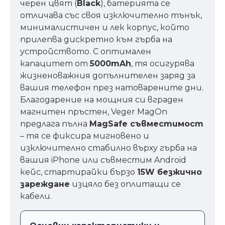
черен цвят (
Black
), батерията се
отличава със своя изключително тънък,
минималистичен и лек корпус, който
прилепва дискретно към гърба на
устройството. С оптимален
капацитет от
5000mAh
, тя осигурява
жизненоважния допълнителен заряд за
вашия телефон през натоварените дни.
Благодарение на мощния си вграден
магнитен пръстен, Veger MagOn
предлага пълна
MagSafe съвместимост
– тя се фиксира мигновено и
изключително стабилно върху гърба на
вашия iPhone или съвместим Android
кейс, стартирайки бързо
15W безжично
зареждане
изцяло без оплитащи се
кабели.