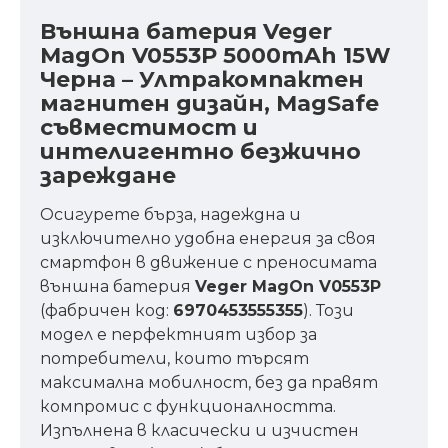
Външна батерия Veger
MagOn V0553P 5000mAh 15W
Черна – Ултракомпактен
магнитен дизайн, MagSafe
съвместимост и
интелигентно безжично
зареждане
Осигурете бърза, надеждна и
изключително удобна енергия за своя
смартфон в движение с преносимата
външна батерия
Veger MagOn V0553P
(фабричен код:
6970453555355
). Този
модел е перфектният избор за
потребители, които търсят
максимална мобилност, без да правят
компромис с функционалността.
Изпълнена в класически и изчистен