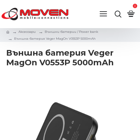
0
Аксесоари
Външни батерии / Power bank
Външна батерия Veger MagOn V0553P 5000mAh
Външна батерия Veger
MagOn V0553P 5000mAh