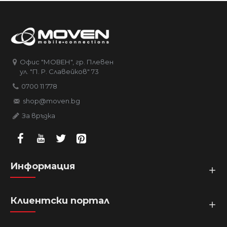
Офис "МОВЕН", гр. Плевен
ул. "П. Р. Славейков" 73
0700 11 778
shop@moven.bg
За връзка
Информация
Клиентски портал