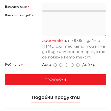
Вашето име
Вашият отзив
Забележка:
не въвеждайте
HTML код, тъй като той няма
да бъде интерпретиран, а ще
се покаже като текст!
Лош
Добър
Рейтинг
ПРОДЪЛЖИ
Подобни продукти