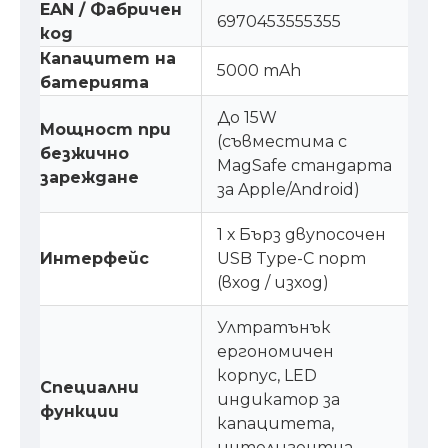
EAN / Фабричен
6970453555355
код
Капацитет на
5000 mAh
батерията
До 15W
Мощност при
(съвместима с
безжично
MagSafe стандарта
зареждане
за Apple/Android)
1 х Бърз двупосочен
Интерфейс
USB Type-C порт
(вход / изход)
Ултратънък
ергономичен
корпус, LED
Специални
индикатор за
функции
капацитета,
интелигентна