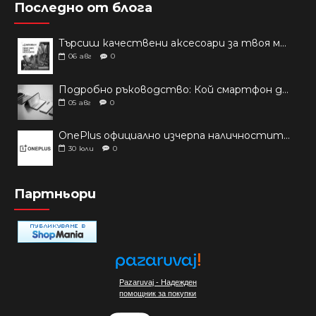
Последно от блога
Търсиш качествени аксесоари за твоя модел? Как правилно да защитим новия си смартфон: Ръководство за аксесоари през 2026 г.
06
авг
0
Подробно ръководство: Кой смартфон да купиш през 2026 г.?
05
авг
0
OnePlus официално изчерпа наличностите си от телефони на основни пазари
30
юли
0
Партньори
Pazaruvaj - Надежден
помощник за покупки