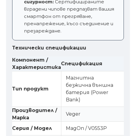
сигурност:
Сертифицираните
вградени чипове предпазват вашия
смартфон от прегряване,
пренапрежение, късо съединение и
презареждане.
Технически спецификации
Компонент /
Спецификация
Характеристика
Магнитна
безжична външна
Тип продукт
батерия (Power
Bank)
Производител /
Veger
Марка
Серия / Модел
MagOn / V0553P