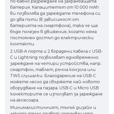
по-бавно разреждане на захранващата
батерия. Капацитетът от 10 000 mAh
ви позволява да зареждате телефона си
до два пъти (в зависимост от
батерията на смартфона), така че ще
бъде полезен в движение, когато няма
постоянен достъп до електрически
контакти.
2 USB-A порта и 2 вградени кабела с USB-
C и Lightning позволяват едновременно
зареждане на четири устройства, напр.
смартфон, таблет, ръчна конзола или
TWS слушалки. Благодарение на USB-C
можете лесно да свържете най-новото
оборудване на пазара. USB-C и Micro USB
конекторите се използват за зареждане
на аксесоара.
Минималистичният, тънък дизайн и
лекото тегло правят захранващата