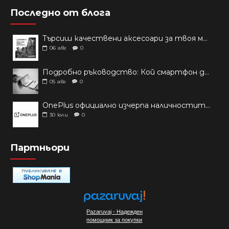
Последно от блога
Търсиш качествени аксесоари за твоя модел? Как правилно да защитим новия си смартфон: Ръководство за аксесоари през 2026 г.
06
авг
0
Подробно ръководство: Кой смартфон да купиш през 2026 г.?
05
авг
0
OnePlus официално изчерпа наличностите си от телефони на основни пазари
30
юли
0
Партньори
Pazaruvaj - Надежден
помощник за покупки