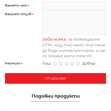
Вашето име
Вашият отзив
Забележка:
не въвеждайте
HTML код, тъй като той няма
да бъде интерпретиран, а ще
се покаже като текст!
Лош
Добър
Рейтинг
ПРОДЪЛЖИ
Подобни продукти