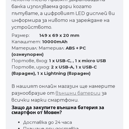
банка използваема дори когато
пътувате, а цифровият LED дисплей ви
информира за нивото на зареждане на
устройството.
Размер:
149 x 69 x 20 mm
Капацитет:
10000mAh
Материал: Материал:
ABS + PC
(огнеупорен)
Портове, вход:
1 x USB-C,
,
1 x
micro USB
Портове, изход:
2 x USB-A, 1 x USB-C
(вграден), 1 х Lightning (вграден)
В нашият онлайн магазин ще намерите
разнообразие от
външни батерии
за
всички марки смартфони.
Защо да закупите външна батерия за
смартфон от Мовен?
Доставка до 24 часа
Плащане при доставка