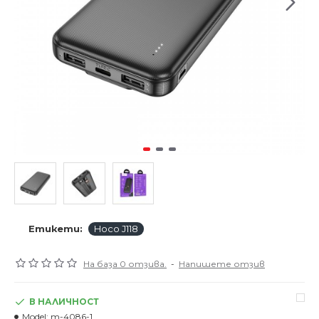
Етикети:
Hoco J118
На база 0 отзива.
-
Напишете отзив
В НАЛИЧНОСТ
Model:
m-4086-1