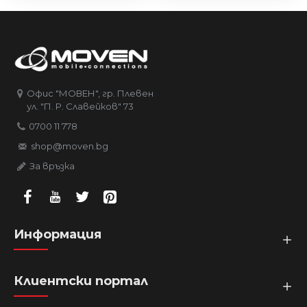
Офис "МОВЕН", гр. Плевен
ул. "П. Р. Славейков" 73
0700 11 778
shop@moven.bg
За връзка
Информация
Клиентски портал