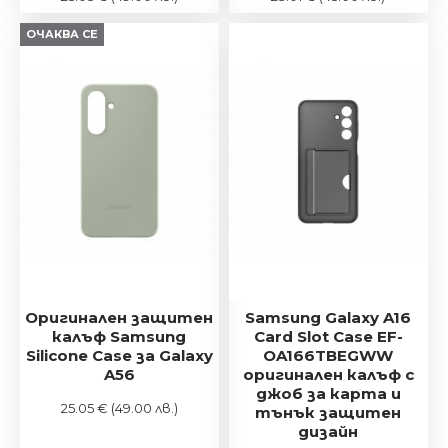
ОЧАКВА СЕ
Оригинален защитен
Samsung Galaxy A16
калъф Samsung
Card Slot Case EF-
Silicone Case за Galaxy
OA166TBEGWW
A56
оригинален калъф с
джоб за карта и
25.05 €
(49.00 лв.)
тънък защитен
дизайн