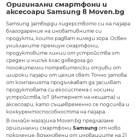
Оригинални смартфони и
аксесоари Samsung в Moven.bg
Samsung затвърди лидерството си на пазара
благодарение на иновативните си
продукти, които радват хиляди хора. Освен
уникланите премиум смартфони,
продуктовите линии от устройства от
среден и нисък клас доведоха до
положителни потребителски отзиви от
широки пазари от целия свят. Точно затова
от компанията продължават да засилват
продуктовата си екосистема с носими
устройства, IoT (Интернет на нещата) и
аксесоари, като същевременно се подсилва и
конкурентоспособността на пазара.
В онлайн магазина Moven.bg предлагаме
оригинални смартфони
Samsung
от ново
поколение, вдъхновени от иновациите на 21