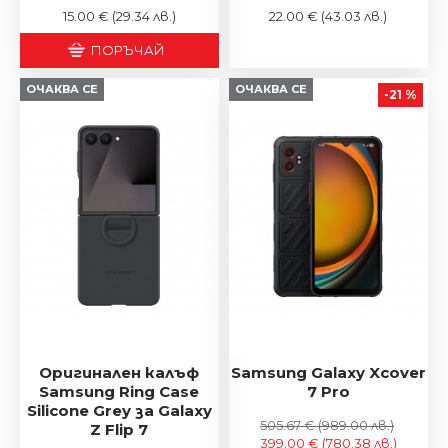
15.00 €
(29.34 лв.)
22.00 €
(43.03 лв.)
ПОРЪЧАЙ
ОЧАКВА СЕ
ОЧАКВА СЕ
-21 %
Оригинален калъф
Samsung Galaxy Xcover
Samsung Ring Case
7 Pro
Silicone Grey за Galaxy
505.67 €
(989.00 лв.)
Z Flip 7
399.00 €
(780.38 лв.)