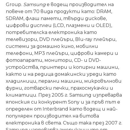
Group.
Samsung
е водещ производител на
повече от 70 вида продукти като: DRAM,
SDRAM, флаш памети, твърди дискове,
цифрови дисплеи (LCD, плазмени и OLED),
потребителска електроника като
телевизори, DVD плейъри, Blu-ray плейъри,
системи за домашно кино, мобилни
телефони, MP3 плейъри, цифрови камери и
фотоапарати, монитори, CD- и DVD-
устройства, принтери и копирни машини,
както и на редица домакински уреди като
хладилници, перални машини, микровълнови
фурни, готварски печки, прахосмукачки и
климатици. През 2005 г. Samsung изпреварва
японския си конкурент Sony и за пръв път е
определен от Interbrand като водещ и най-
популярен производител на битова
електроника в света. Също така през 2007 г.
Samsung изпреварва американците от