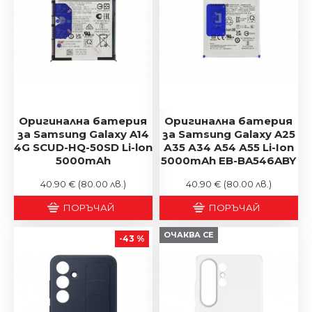
Оригинална батерия
Оригинална батерия
за Samsung Galaxy A14
за Samsung Galaxy A25
4G SCUD-HQ-50SD Li-lon
А35 А34 А54 А55 Li-Ion
5000mAh
5000mAh EB-BA546ABY
40.90 €
(80.00 лв.)
40.90 €
(80.00 лв.)
ПОРЪЧАЙ
ПОРЪЧАЙ
ОЧАКВА СЕ
-43 %