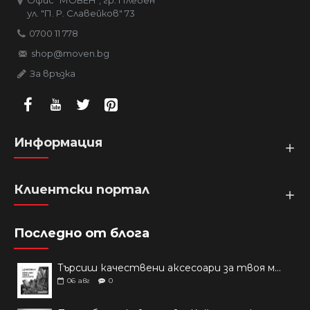
Офис "МОВЕН", гр. Плевен
ул. "П. Р. Славейков" 73
0700 11 778
shop@moven.bg
За връзка
Информация
Клиентски портал
Последно от блога
Търсиш качествени аксесоари за твоя модел? Как правилно да защитим новия си смартфон: Ръководство за аксесоари през 2026 г.
06
авг
0