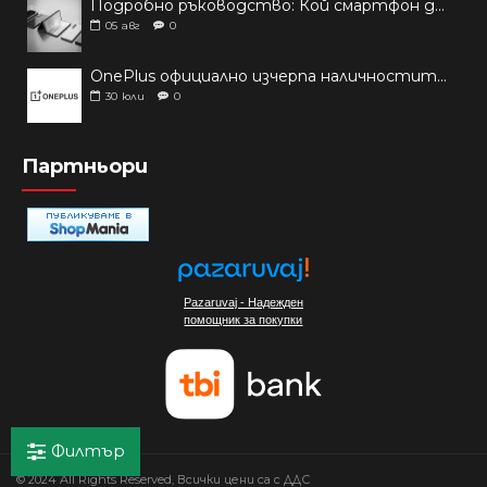
Подробно ръководство: Кой смартфон да купиш през 2026 г.?
05
авг
0
OnePlus официално изчерпа наличностите си от телефони на основни пазари
30
юли
0
Партньори
Pazaruvaj - Надежден
помощник за покупки
Филтър
© 2024 All Rights Reserved, Всички цени са с ДДС