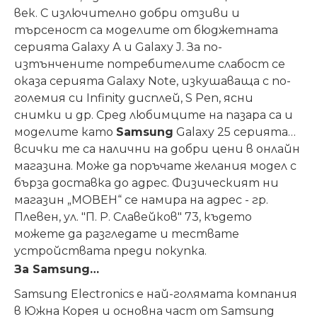
век. С излючително добри отзиви и
търсеност са моделите от бюджетната
серията Galaxy А и Galaxy J. За по-
изтънчените потребителите слабост се
оказа серията Galaxy Note, изкушаваща с по-
големия си Infinity дисплей, S Pen, ясни
снимки и др. Сред любимците на пазара са и
моделите като
Samsung
Galaxy 25 серията…
всички те са налични на добри цени в онлайн
магазина. Може да поръчате желания модел с
бърза доставка до адрес. Физическият ни
магазин „МОВЕН“ се намира на адрес - гр.
Плевен, ул. "П. Р. Славейков" 73, където
можете да разгледате и тествате
устройствата преди покупка.
За Samsung…
Samsung Electronics е най-голямата компания
в Южна Корея и основна част от Samsung