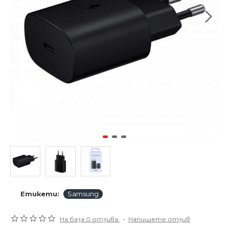
Етикети:
Samsung
На база 0 отзива.
-
Напишете отзив