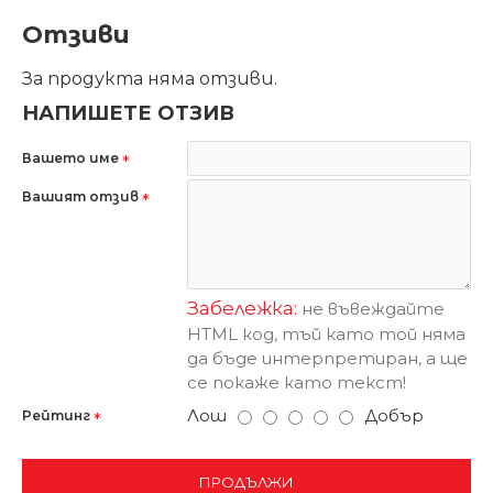
Отзиви
За продукта няма отзиви.
НАПИШЕТЕ ОТЗИВ
Вашето име
Вашият отзив
Забележка:
не въвеждайте
HTML код, тъй като той няма
да бъде интерпретиран, а ще
се покаже като текст!
Лош
Добър
Рейтинг
ПРОДЪЛЖИ