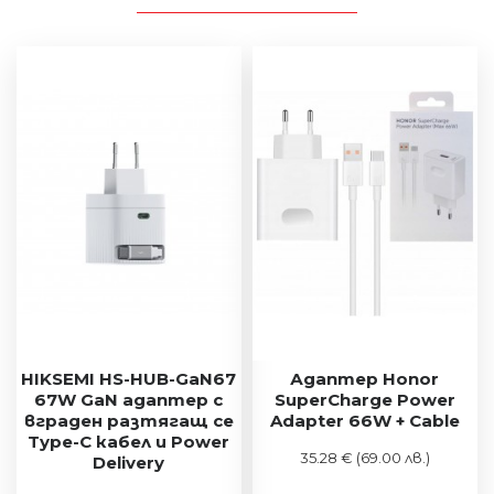
HIKSEMI HS-HUB-GaN67
Адаптер Honor
67W GaN адаптер с
SuperCharge Power
вграден разтягащ се
Adapter 66W + Cable
Type-C кабел и Power
35.28 €
(69.00 лв.)
Delivery