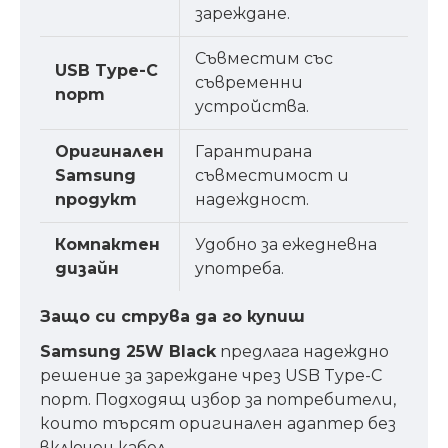
зареждане.
Съвместим със
USB Type-C
съвременни
порт
устройства.
Оригинален
Гарантирана
Samsung
съвместимост и
продукт
надеждност.
Компактен
Удобно за ежедневна
дизайн
употреба.
Защо си струва да го купиш
Samsung 25W Black
предлага надеждно
решение за зареждане чрез USB Type-C
порт. Подходящ избор за потребители,
които търсят оригинален адаптер без
включен кабел.