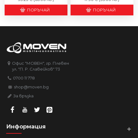
ПОРЪЧАЙ
ПОРЪЧАЙ
Офис "МОВЕН", гр. Плевен
ул. "П. Р. Славейков" 73
0700 11 778
shop@moven.bg
За връзка
Информация