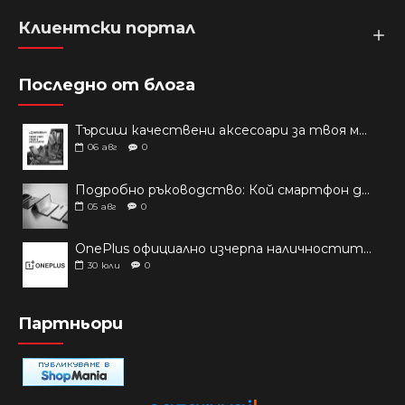
Клиентски портал
Последно от блога
Търсиш качествени аксесоари за твоя модел? Как правилно да защитим новия си смартфон: Ръководство за аксесоари през 2026 г.
06
авг
0
Подробно ръководство: Кой смартфон да купиш през 2026 г.?
05
авг
0
OnePlus официално изчерпа наличностите си от телефони на основни пазари
30
юли
0
Партньори