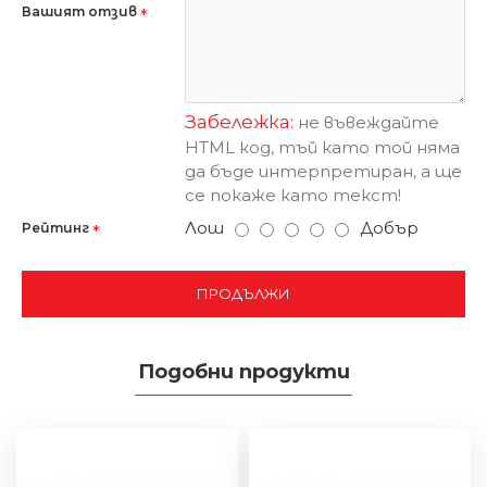
Вашият отзив
Забележка:
не въвеждайте
HTML код, тъй като той няма
да бъде интерпретиран, а ще
се покаже като текст!
Лош
Добър
Рейтинг
ПРОДЪЛЖИ
Подобни продукти