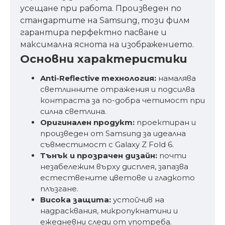
усещане при работа. Произведен по
стандартите на Samsung, този филм
гарантира перфектно пасване и
максимална яснота на изображението.
Основни характеристики
Anti-Reflective технология:
намалява
светлинните отражения и подсилва
контраста за по-добра четимост при
силна светлина.
Оригинален продукт:
проектиран и
произведен от Samsung за идеална
съвместимост с Galaxy Z Fold 6.
Тънък и прозрачен дизайн:
почти
незабележим върху дисплея, запазва
естествените цветове и гладкото
плъзгане.
Висока защита:
устойчив на
надрасквания, микропукнатини и
ежедневни следи от употреба.