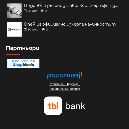
Подробно ръководство: Кой смартфон да купиш през 2026 г.?
05
авг
0
OnePlus официално изчерпа наличностите си от телефони на основни пазари
30
юли
0
Партньори
Pazaruvaj - Надежден
помощник за покупки