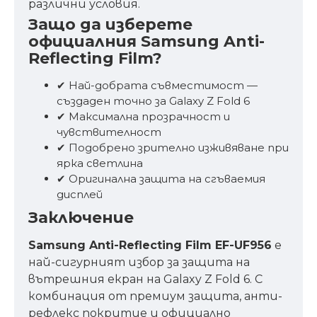
различни условия.
Защо да изберете
официалния Samsung Anti-
Reflecting Film?
✔ Най-добрата съвместимост —
създаден точно за Galaxy Z Fold 6
✔ Максимална прозрачност и
чувствителност
✔ Подобрено зрително изживяване при
ярка светлина
✔ Оригинална защита на сгъваемия
дисплей
Заключение
Samsung Anti-Reflecting Film EF-UF956
е
най-сигурният избор за защита на
вътрешния екран на Galaxy Z Fold 6. С
комбинация от премиум защита, анти-
рефлекс покритие и официално