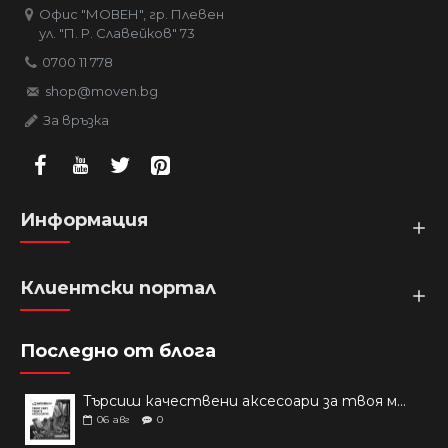
Офис "МОВЕН", гр. Плевен
ул. "П. Р. Славейков" 73
0700 11 778
shop@moven.bg
За връзка
Информация
Клиентски портал
Последно от блога
Търсиш качествени аксесоари за твоя модел? Как правилно да защитим новия си смартфон: Ръководство за аксесоари през 2026 г.
06
авг
0