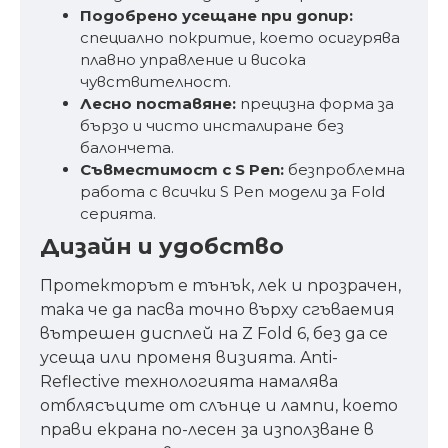
Подобрено усещане при допир:
специално покритие, което осигурява
плавно управление и висока
чувствителност.
Лесно поставяне:
прецизна форма за
бързо и чисто инсталиране без
балончета.
Съвместимост с S Pen:
безпроблемна
работа с всички S Pen модели за Fold
серията.
Дизайн и удобство
Протекторът е тънък, лек и прозрачен,
така че да пасва точно върху сгъваемия
вътрешен дисплей на Z Fold 6, без да се
усеща или променя визията. Anti-
Reflective технологията намалява
отблясъците от слънце и лампи, което
прави екрана по-лесен за използване в