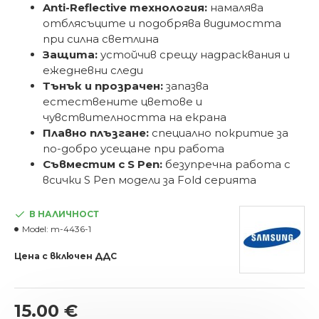
Anti-Reflective технология:
намалява
отблясъците и подобрява видимостта
при силна светлина
Защита:
устойчив срещу надрасквания и
ежедневни следи
Тънък и прозрачен:
запазва
естествените цветове и
чувствителността на екрана
Плавно плъзгане:
специално покритие за
по-добро усещане при работа
Съвместим с S Pen:
безупречна работа с
всички S Pen модели за Fold серията
В НАЛИЧНОСТ
Model:
m-4436-1
Цена с включен ДДС
15.00 €