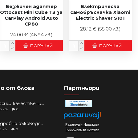
Безжичен адаптер
Електрическа
Ottocast Mini Cube T3 за
самобръсначка Xiaomi
CarPlay Android Auto
Electric Shaver S101
CP88
28.12 €
(55.00 лв.)
24.00 €
(46.94 лв.)
ПОРЪЧАЙ
ПОРЪЧАЙ
о от блога
Партньори
Търсиш качествени аксесоари за твоя модел? Как правилно да защитим новия си смартфон: Ръководство за аксесоари през 2026 г.
6
авг
0
Подробно ръководство: Кой смартфон да купиш през 2026 г.?
Pazaruvaj - Надежден
5
авг
0
помощник за покупки