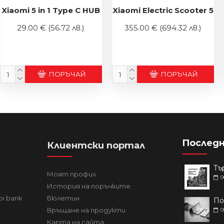
Xiaomi 5 in 1 Type C HUB
Xiaomi Electric Scooter 5
29.00 €
(56.72 лв.)
355.00 €
(694.32 лв.)
ПОРЪЧАЙ
ПОРЪЧАЙ
Последн
Клиентски портал
Моят профил
0
История на поръчките
bi bank
Бюлетин
Връщане на продукти
0
Карта на сайта