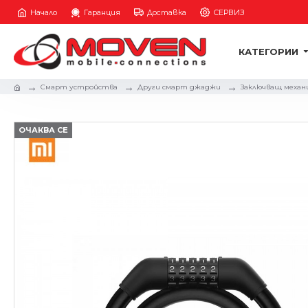
Начало
Гаранция
Доставка
СЕРВИЗ
КАТЕГОРИИ
Смарт устройства
Други смарт джаджи
Заключващ механиз
ОЧАКВА СЕ