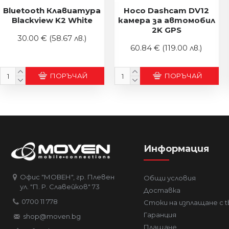
Bluetooth Клавиатура
Hoco Dashcam DV12
Blackview K2 White
камера за автомобил
2K GPS
30.00 €
(58.67 лв.)
60.84 €
(119.00 лв.)
ПОРЪЧАЙ
ПОРЪЧАЙ
Информация
Офис "МОВЕН", гр. Плевен
Общи условия
ул. "П. Р. Славейков" 73
Доставка
0700 11 778
Стоки на изплащане с t
Гаранция
shop@moven.bg
Плащане