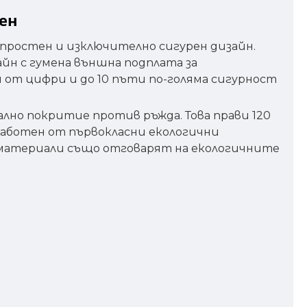
вен
 опростен и изключително сигурен дизайн.
айн с гумена външна подплата за
 от цифри и до 10 пъти по-голяма сигурност
лно покритие против ръжда. Това прави 120
Изработен от първокласни екологични
 материали също отговарят на екологичните