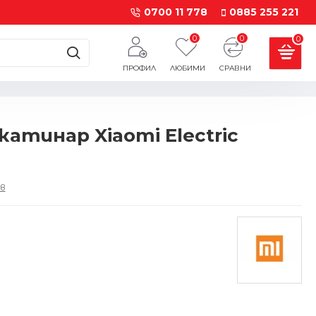
0700 11 778
0885 255 221
0
0
0
ПРОФИЛ
ЛЮБИМИ
СРАВНИ
атинар Xiaomi Electric
в