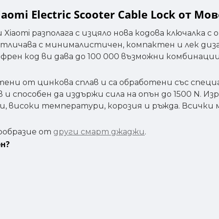
mi Electric Scooter Cable Lock от Мо
Xiaomi разполага с изцяло нова кодова ключалка с
се отличава с минималистичен, компактен и лек диз
рен код ви дава до 100 000 възможни комбинации
ни от цинкова сплав и са обработени със специа
в и способен да издържи сила на опън до 1500 N. 
и, високи температури, корозия и ръжда. Всички
ообразие от
други смарт джаджи
.
ен?