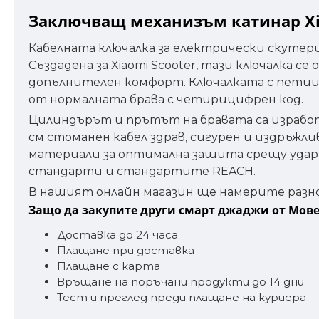
Заключващ механизъм катинар Xiao
Кабелната ключалка за електрически скутери 
Създадена за Xiaomi Scooter, тази ключалка 
допълнителен комфорт. Ключалката с петциф
от нормалната брава с четирицифрен код.
Цилиндърът и прътът на бравата са изработе
см стоманен кабел здрав, сигурен и издръжли
материали за оптимална защита срещу удар
стандарти и стандартите REACH.
В нашият онлайн магазин ще намерите разн
Защо да закупите други смарт джаджи от Мов
Доставка до 24 часа
Плащане при доставка
Плащане с карта
Връщане на поръчани продукти до 14 дни
Тест и преглед преди плащане на куриера