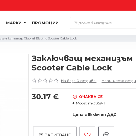
МАРКИ
ПРОМОЦИИ
ъм катинар Xiaomi Electric Scooter Cable Lock
Заключващ механизъм к
Scooter Cable Lock
На база 0 отзива.
-
Напишете отзи
30.17 €
ОЧАКВА СЕ
Model:
m-3859-1
Цена с включен ДДС
ЗАПИТВАНЕ