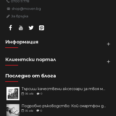
0700 11 778
shop@moven.bg
За връзка
Информация
Клиентски портал
Последно от блога
Търсиш качествени аксесоари за твоя модел? Как правилно да защитим новия си смартфон: Ръководство за аксесоари през 2026 г.
06
авг
0
Подробно ръководство: Кой смартфон да купиш през 2026 г.?
05
авг
0