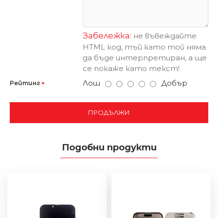
Забележка:
не въвеждайте
HTML код, тъй като той няма
да бъде интерпретиран, а ще
се покаже като текст!
Лош
Добър
Рейтинг
ПРОДЪЛЖИ
Подобни продукти