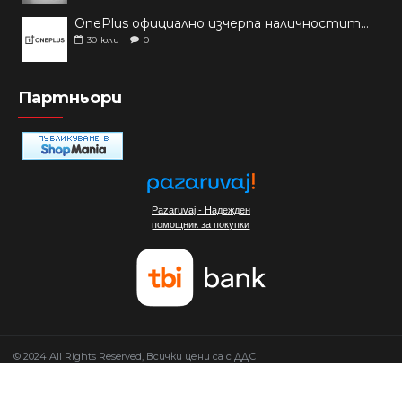
OnePlus официално изчерпа наличностите си от телефони на основни пазари
30
юли
0
Партньори
Pazaruvaj - Надежден
помощник за покупки
© 2024 All Rights Reserved, Всички цени са с ДДС
Изработка на сайт от Мовен Софт