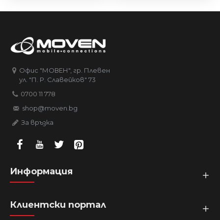
Офис "МОВЕН", гр. Плевен
ул. "П. Р. Славейков" 73
0700 11 778
shop@moven.bg
За връзка
Информация
Клиентски портал