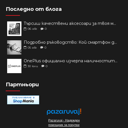
Последно от блога
Търсиш качествени аксесоари за твоя модел? Как правилно да защитим новия си смартфон: Ръководство за аксесоари през 2026 г.
06
авг
0
Подробно ръководство: Кой смартфон да купиш през 2026 г.?
05
авг
0
OnePlus официално изчерпа наличностите си от телефони на основни пазари
30
юли
0
Партньори
Pazaruvaj - Надежден
помощник за покупки