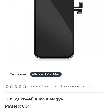
Етикети:
iPhone 11 Pro Max
На база 0 отзива.
-
Напишете отзив
Тип:
Дисплей и тъч модул
Размер:
6.5"