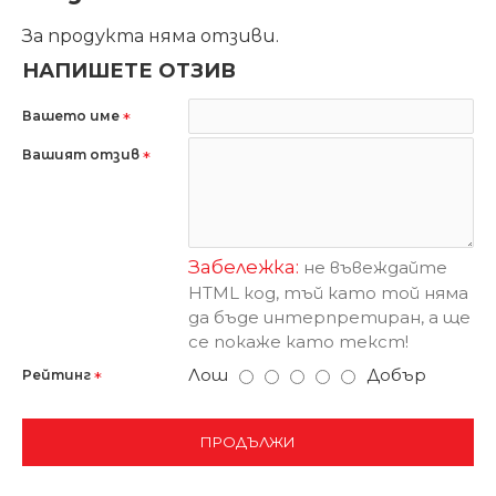
За продукта няма отзиви.
НАПИШЕТЕ ОТЗИВ
Вашето име
Вашият отзив
Забележка:
не въвеждайте
HTML код, тъй като той няма
да бъде интерпретиран, а ще
се покаже като текст!
Лош
Добър
Рейтинг
ПРОДЪЛЖИ