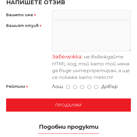
НАПИШЕТЕ ОТЗИВ
Вашето име
Вашият отзив
Забележка:
не въвеждайте
HTML код, тъй като той няма
да бъде интерпретиран, а ще
се покаже като текст!
Лош
Добър
Рейтинг
ПРОДЪЛЖИ
Подобни продукти