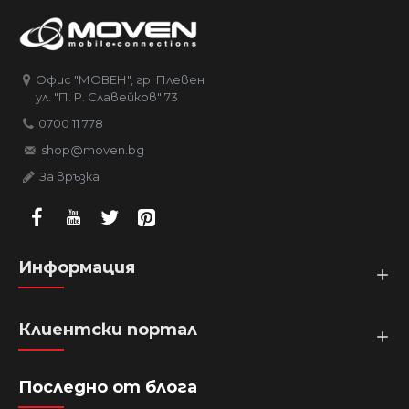
Офис "МОВЕН", гр. Плевен
ул. "П. Р. Славейков" 73
0700 11 778
shop@moven.bg
За връзка
Информация
Клиентски портал
Последно от блога