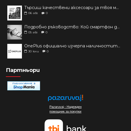
Търсиш качествени аксесоари за твоя модел? Как правилно да защитим новия си смартфон: Ръководство за аксесоари през 2026 г.
06
авг
0
Подробно ръководство: Кой смартфон да купиш през 2026 г.?
05
авг
0
OnePlus официално изчерпа наличностите си от телефони на основни пазари
30
юли
0
Партньори
Pazaruvaj - Надежден
помощник за покупки