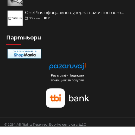
OnePlus официално изчерпа наличностите си от телефони на основни пазари
30
юли
0
Партньори
Pazaruvaj - Надежден
помощник за покупки
© 2024 All Rights Reserved, Всички цени са с ДДС
Изработка на сайт от Мовен Софт