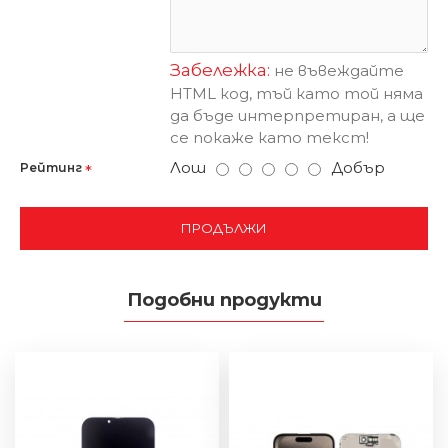
Забележка:
не въвеждайте
HTML код, тъй като той няма
да бъде интерпретиран, а ще
се покаже като текст!
Лош
Добър
Рейтинг
ПРОДЪЛЖИ
Подобни продукти