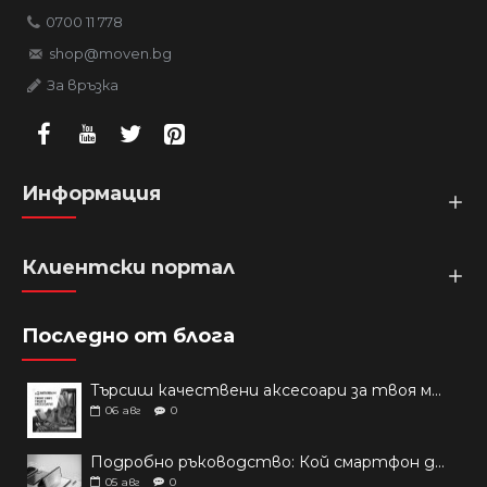
0700 11 778
shop@moven.bg
За връзка
Информация
Клиентски портал
Последно от блога
Търсиш качествени аксесоари за твоя модел? Как правилно да защитим новия си смартфон: Ръководство за аксесоари през 2026 г.
06
авг
0
Подробно ръководство: Кой смартфон да купиш през 2026 г.?
05
авг
0