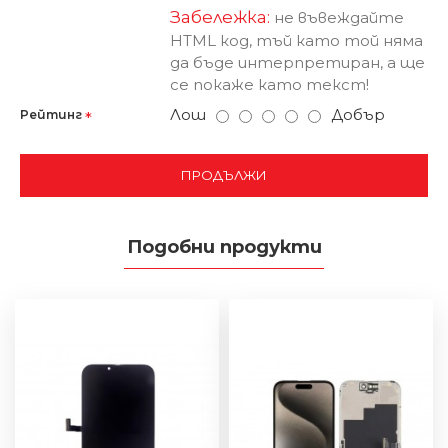
Забележка:
не въвеждайте
HTML код, тъй като той няма
да бъде интерпретиран, а ще
се покаже като текст!
Лош
Добър
Рейтинг
ПРОДЪЛЖИ
Подобни продукти