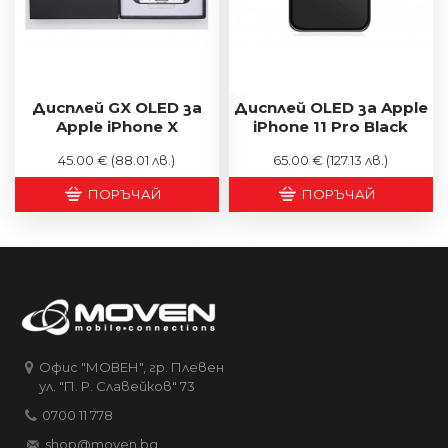
Дисплей GX OLED за
Дисплей OLED за Apple
Apple iPhone X
iPhone 11 Pro Black
45.00 €
(88.01 лв.)
65.00 €
(127.13 лв.)
ПОРЪЧАЙ
ПОРЪЧАЙ
Офис "МОВЕН", гр. Плевен
ул. "П. Р. Славейков" 73
0700 11 778
shop@moven.bg