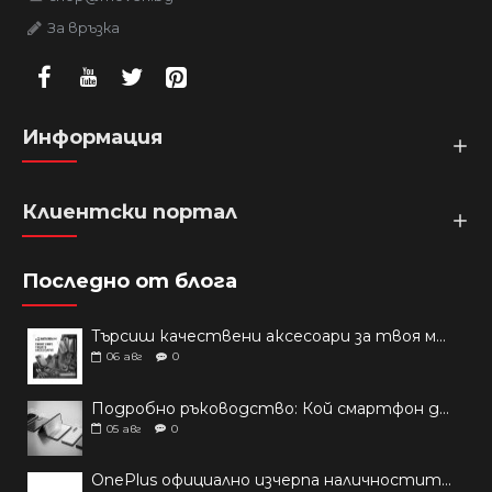
За връзка
Информация
Клиентски портал
Последно от блога
Търсиш качествени аксесоари за твоя модел? Как правилно да защитим новия си смартфон: Ръководство за аксесоари през 2026 г.
06
авг
0
Подробно ръководство: Кой смартфон да купиш през 2026 г.?
05
авг
0
OnePlus официално изчерпа наличностите си от телефони на основни пазари