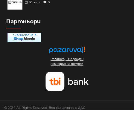
30
юли
0
Партньори
Pazaruvaj - Надежден
помощник за покупки
© 2024 All Rights Reserved, Всички цени са с ДДС
Изработка на сайт от Мовен Софт