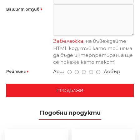
Вашият отзив
Забележка:
не въвеждайте
HTML код, тъй като той няма
да бъде интерпретиран, а ще
се покаже като текст!
Лош
Добър
Рейтинг
ПРОДЪЛЖИ
Подобни продукти