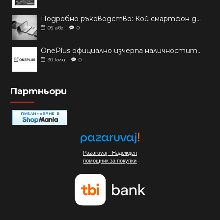
Подробно ръководство: Кой смартфон да купиш през 2026 г.?
05
авг
0
OnePlus официално изчерпа наличностите си от телефони на основни пазари
30
юли
0
Партньори
Pazaruvaj - Надежден
помощник за покупки