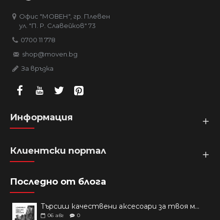
Офис "МОВЕН", гр. Плевен
ул. "П. Р. Славейков" 73
0700 11 778
shop@moven.bg
За връзка
Информация
Клиентски портал
Последно от блога
Търсиш качествени аксесоари за твоя модел? Как правилно да защитим новия си смартфон: Ръководство за аксесоари през 2026 г.
06
авг
0