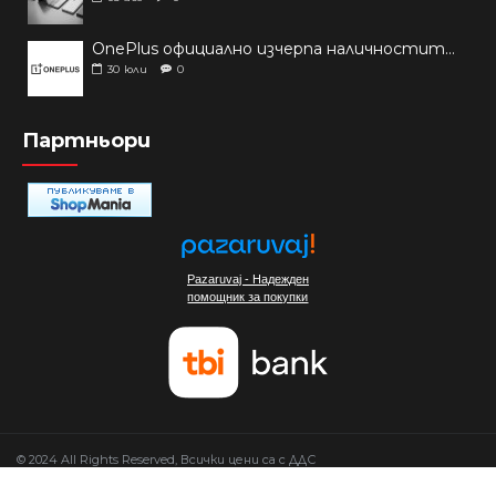
OnePlus официално изчерпа наличностите си от телефони на основни пазари
30
юли
0
Партньори
Pazaruvaj - Надежден
помощник за покупки
© 2024 All Rights Reserved, Всички цени са с ДДС
Изработка на сайт от Мовен Софт