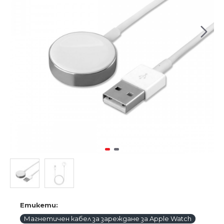
Етикети:
Магнетичен кабел за зареждане за Apple Watch