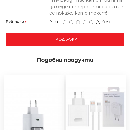
HTML код, тъй като той няма
да бъде интерпретиран, а ще
се покаже като текст!
Лош
Добър
Рейтинг
ПРОДЪЛЖИ
Подобни продукти