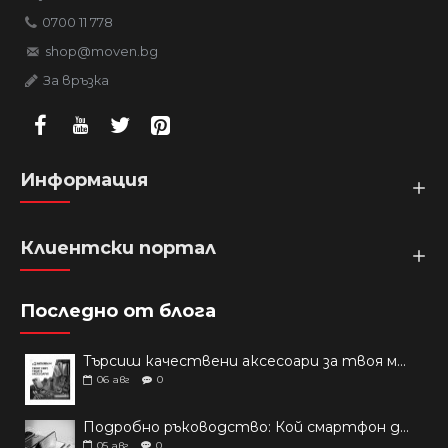
0700 11 778
shop@moven.bg
За връзка
Информация
Клиентски портал
Последно от блога
Търсиш качествени аксесоари за твоя модел? Как правилно да защитим новия си смартфон: Ръководство за аксесоари през 2026 г.
06
авг
0
Подробно ръководство: Кой смартфон да купиш през 2026 г.?
05
авг
0