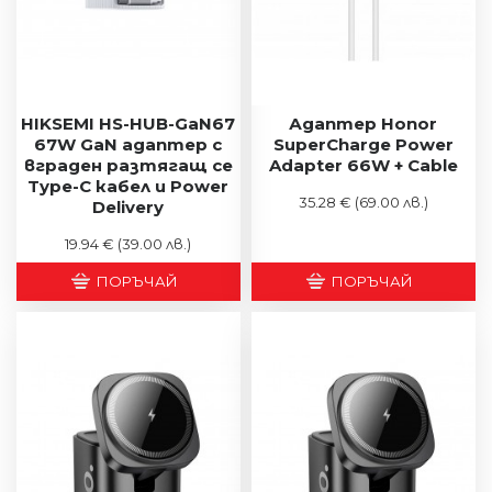
HIKSEMI HS-HUB-GaN67
Адаптер Honor
67W GaN адаптер с
SuperCharge Power
вграден разтягащ се
Adapter 66W + Cable
Type-C кабел и Power
35.28 €
(69.00 лв.)
Delivery
19.94 €
(39.00 лв.)
ПОРЪЧАЙ
ПОРЪЧАЙ