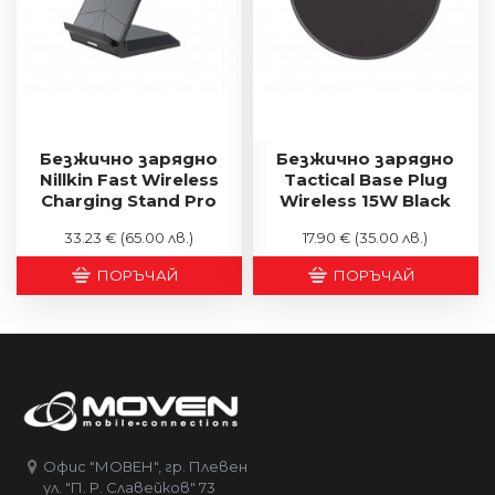
Безжично зарядно
Безжично зарядно
Nillkin Fast Wireless
Tactical Base Plug
Charging Stand Pro
Wireless 15W Black
33.23 €
(65.00 лв.)
17.90 €
(35.00 лв.)
ПОРЪЧАЙ
ПОРЪЧАЙ
Офис "МОВЕН", гр. Плевен
ул. "П. Р. Славейков" 73