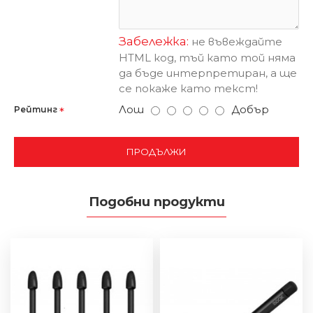
Забележка:
не въвеждайте
HTML код, тъй като той няма
да бъде интерпретиран, а ще
се покаже като текст!
Лош
Добър
Рейтинг
ПРОДЪЛЖИ
Подобни продукти