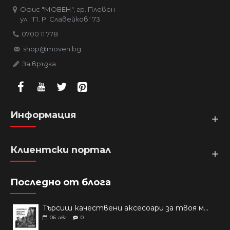
Офис "МОВЕН", гр. Плевен
ул. "П. Р. Славейков" 73
0700 11 778
shop@moven.bg
За връзка
Информация
Клиентски портал
Последно от блога
Търсиш качествени аксесоари за твоя модел? Как правилно да защитим новия си смартфон: Ръководство за аксесоари през 2026 г.
06
авг
0