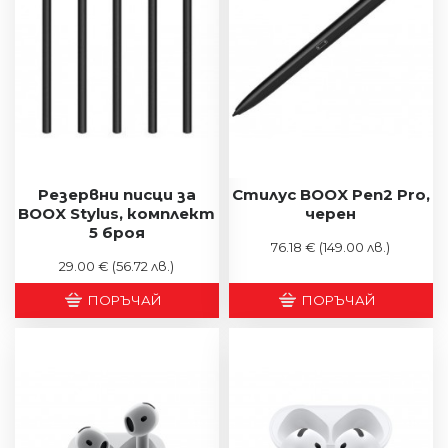
Резервни писци за
Стилус BOOX Pen2 Pro,
BOOX Stylus, комплект
черен
5 броя
76.18 €
(149.00 лв.)
29.00 €
(56.72 лв.)
ПОРЪЧАЙ
ПОРЪЧАЙ