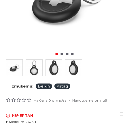
Етикети:
Belkin
Airtag
На база 0 отзива.
-
Напишете отзив
ИЗЧЕРПАН
Model:
m-2675-1