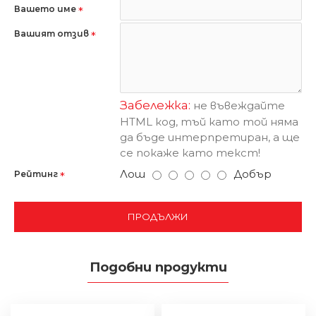
Вашето име
Вашият отзив
Забележка:
не въвеждайте
HTML код, тъй като той няма
да бъде интерпретиран, а ще
се покаже като текст!
Лош
Добър
Рейтинг
ПРОДЪЛЖИ
Подобни продукти