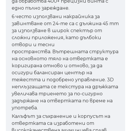
да обработва 400+ прецизни винта с
едно пълно зареждане.
6 често използвани накрайника за
завинтване от 24-те са с дължина 45 mm
за използване в широк спектър от
сложни приложения, като дълбоки
отвори и тесни
пространства. Вътрешната структура
на основното тяло на отвертката е
коригирана отново и отново, за да
осигури балансиран център на
тежестта и подобрено управление. 3D
неплъзгащата се текстура на дръжката
увеличава триенето за по-сигурно
задържане на отвертката по време на
употреба.
Калъфът за съхранение и корпусът на
отвертката са изработени от
висококачествена алуминиева сплав,