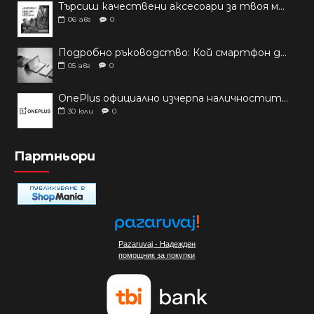
Търсиш качествени аксесоари за твоя модел? Как правилно да защитим новия си смартфон: Ръководство за аксесоари през 2026 г.
06
авг
0
Подробно ръководство: Кой смартфон да купиш през 2026 г.?
05
авг
0
OnePlus официално изчерпа наличностите си от телефони на основни пазари
30
юли
0
Партньори
Pazaruvaj - Надежден
помощник за покупки