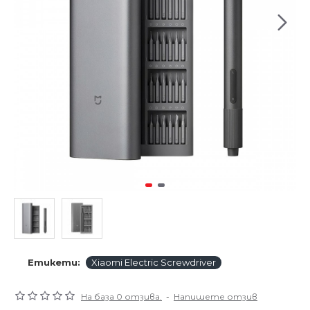
Етикети:
Xiaomi Electric Screwdriver
На база 0 отзива.
-
Напишете отзив