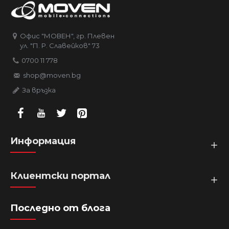
Офис "МОВЕН", гр. Плевен
ул. "П. Р. Славейков" 73
0700 11 778
shop@moven.bg
За връзка
Информация
Клиентски портал
Последно от блога