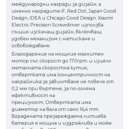
международни награди за дизайн; а
именно наградите iF, Red Dot, Japan Good
Design, IDEA и Chicago Good Design. Xiaomi
Electric Precision Screwdriver използва
същия изскачащ дизайн, включващ
удобен механизъм с натискане и
освобождаване.
Благодарение на мощния магнитен
мотор със скорост до 170rpm. и изцяло
металната скоростна кутия,
отвертката има концентричност на
накрайника за завинтване не повече от
0,2 мм при въртене, за по-голяма
ефективност на
прецизност. Отвертката има
диаметър на вала от само 16,4 mm.
Вградената презареждаема литиева
батерия е мощна и издръжлива и може