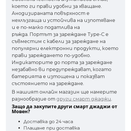
което ги прави удобни за хващане.
Анодизираната повърхност е
нехлъзгаща и устойчива на изпотяване
и е по-малко податлива на
ръжда. Портът за зареждане Type-C е
съвместим с кабели за зареждане на
популярни електронни продукти, което
прави зареждането по-удобно.
Индикаторите до порта за зареждане
незабавно ви предупреждават, когато
батерията е изтощена и показват
състоянието на зареждане.
В нашият онлайн магазин ще намерите
разнообразие от
други смарт джаджи
.
Защо да закупите други смарт джаджи от
Мовен?
Доставка до 24 часа
Плащане при доставка