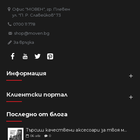
Офис "МОВЕН", гр. Плевен
ул. "П. Р. Славейков" 73
0700 11 778
shop@moven.bg
За връзка
Информация
Клиентски портал
Последно от блога
Търсиш качествени аксесоари за твоя модел? Как правилно да защитим новия си смартфон: Ръководство за аксесоари през 2026 г.
06
авг
0