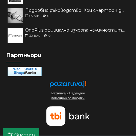
Подробно ръководство: Кой смартфон да купиш през 2026 г.?
05
авг
0
OnePlus официално изчерпа наличностите си от телефони на основни пазари
30
юли
0
Партньори
Pazaruvaj - Надежден
помощник за покупки
Филтър