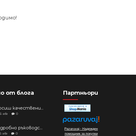
одимо!
о от блога
Партньори
Търсиш качествени аксесоари за твоя модел? Как правилно да защитим новия си смартфон: Ръководство за аксесоари през 2026 г.
6
авг
0
Подробно ръководство: Кой смартфон да купиш през 2026 г.?
Pazaruvaj - Надежден
5
авг
0
помощник за покупки