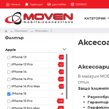
Начало
Гаранция
Доставка
СЕРВИЗ
КАТЕГОРИИ
Аксесоари
Аксесоари - 2
Филтър
Аксесоа
Apple
iPhone 13
+1
iPhone 13 Pro
+2
Аксесоари
iPhone 14
+1
В магазин МО
iPhone 14 Pro
+2
стил.
iPhone 14 Pro Max
+1
Защо клиент
iPhone 15
Разнообр
iPhone 15 Pro
+19
Гарантир
Перфектн
iPhone 15 Pro Max
+4