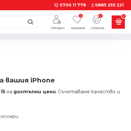
0700 11 778
0885 255 221
0
0
0
ПРОФИЛ
ЛЮБИМИ
СРАВНИ
за вашия iPhone
15
на
достъпни цени
. Съчетаваме качество и
2
сесоари.