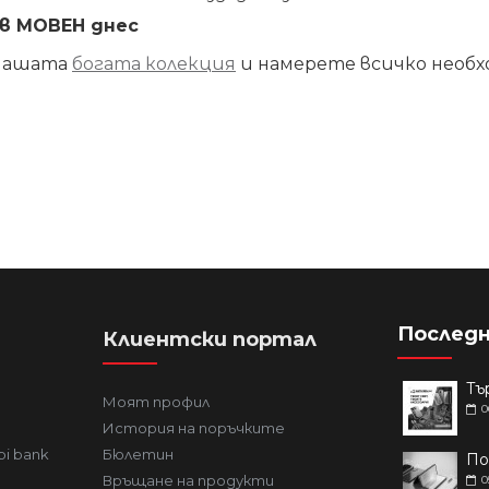
в МОВЕН днес
 нашата
богата колекция
и намерете всичко необх
Последн
Клиентски портал
Моят профил
0
История на поръчките
bi bank
Бюлетин
Връщане на продукти
0