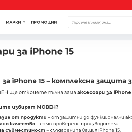
МАРКИ
ПРОМОЦИИ
ри за iPhone 15
 за iPhone 15 – комплексна защита 
ВЕН ще откриете пълна гама
аксесоари за iPhone 
ите избират МОВЕН?
азие от продукти
– от защитни до функционални ак
ано качество
– само проверени производители.
а съвместимост
– създадени за вашия iPhone 15.