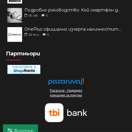
Подробно ръководство: Кой смартфон да купиш през 2026 г.?
05
авг
0
OnePlus официално изчерпа наличностите си от телефони на основни пазари
30
юли
0
Партньори
Pazaruvaj - Надежден
помощник за покупки
Филтър