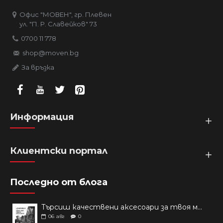
Офис "МОВЕН", гр. Плевен
ул. "П. Р. Славейков" 73
0700 11 778
shop@moven.bg
За връзка
Информация
Клиентски портал
Последно от блога
Търсиш качествени аксесоари за твоя модел? Как правилно да защитим новия си смартфон: Ръководство за аксесоари през 2026 г.
06
авг
0