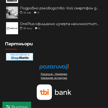
Подробно ръководство: Кой смартфон да купиш през 2026 г.?
05
авг
0
OnePlus официално изчерпа наличностите си от телефони на основни пазари
30
юли
0
Партньори
Pazaruvaj - Надежден
помощник за покупки
Филтър