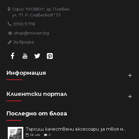
Офис "МОВЕН", гр. Плевен
ул. "П. Р. Славейков" 73
0700 11 778
shop@moven.bg
За връзка
Информация
Клиентски портал
Последно от блога
Търсиш качествени аксесоари за твоя модел? Как правилно да защитим новия си смартфон: Ръководство за аксесоари през 2026 г.
06
авг
0