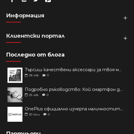
Информация
Клиентски портал
Последно от блога
Търсиш качествени аксесоари за твоя модел? Как правилно да защитим новия си смартфон: Ръководство за аксесоари през 2026 г.
06
авг
0
Подробно ръководство: Кой смартфон да купиш през 2026 г.?
05
авг
0
OnePlus официално изчерпа наличностите си от телефони на основни пазари
30
юли
0
Партньори