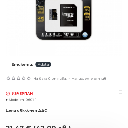
Етикети:
Adata
На база 0 отзива.
-
Напишете отзив
ИЗЧЕРПАН
Model:
m-0601-1
Цена с включен ДДС