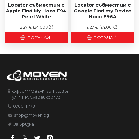
Locator съвместим с
Locator съвместим с
Apple Find My Hoco E94
Google Find my Device
Pearl White
Hoco E96A
12.27 €
(24.00 лв.)
12.27 €
(24.00 лв.)
ПОРЪЧАЙ
ПОРЪЧАЙ
Офис "МОВЕН", гр. Плевен
ул. "П. Р. Славейков" 73
0700 11 778
shop@moven.bg
За връзка