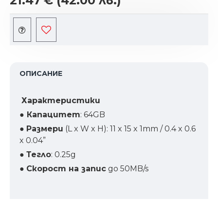
21.47 €
(42.00 лв.)
ОПИСАНИЕ
Характеристики
● Капацитет
: 64GB
●
Размери
(L x W x H): 11 x 15 x 1mm / 0.4 x 0.6
x 0.04”
●
Тегло
: 0.25g
●
Скорост на запис
до 50MB/s