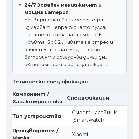
24/7 Здравен мениджмънт и
мощна батерия:
Усъвършенстваните сензори
измерват непрекъснато пулса,
наситеността на кислород в
кръвта (SpO2), нивата на стрес и
качеството на съня, докато
батерията осигурява дълги дни
автономност с едно зареждане.
Технически спецификации
Компонент /
Спецификация
Характеристика
Смарт часовник
Тип устройство
(Smartwatch)
Производител /
Xiaomi
Марка