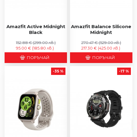
Amazfit Active Midnight
Amazfit Balance Silicone
Black
Midnight
152.88 €
(299.00 лв.)
270.47 €
(529.00 лв.)
95.00 €
(185.80 лв.)
217.30 €
(425.00 лв.)
ПОРЪЧАЙ
ПОРЪЧАЙ
-35 %
-17 %