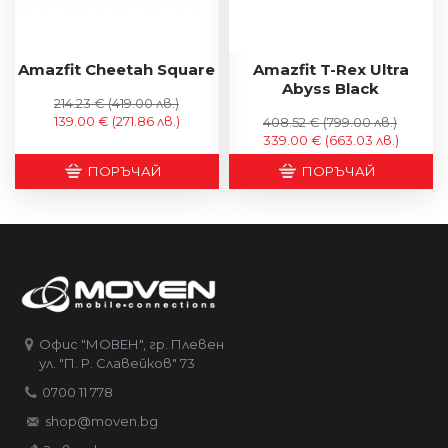
Amazfit Cheetah Square
Amazfit T-Rex Ultra
Abyss Black
214.23 €
(419.00 лв.)
139.00 €
(271.86 лв.)
408.52 €
(799.00 лв.)
339.00 €
(663.03 лв.)
ПОРЪЧАЙ
ПОРЪЧАЙ
Офис "МОВЕН", гр. Плевен
ул. "П. Р. Славейков" 73
0700 11 778
shop@moven.bg