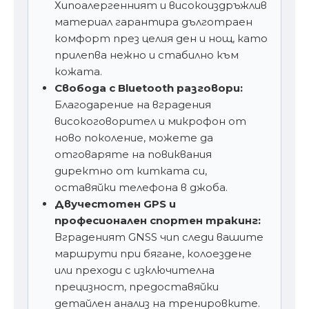
Хипоалергенният и високоиздръжлив
материал гарантира дълготраен
комфорт през целия ден и нощ, като
прилепва нежно и стабилно към
кожата.
Свобода с Bluetooth разговори:
Благодарение на вградения
високоговорител и микрофон от
ново поколение, можете да
отговаряте на повиквания
директно от китката си,
оставяйки телефона в джоба.
Двучестотен GPS и
професионален спортен тракинг:
Вграденият GNSS чип следи вашите
маршрути при бягане, колоездене
или преходи с изключителна
прецизност, предоставяйки
детайлен анализ на тренировките.