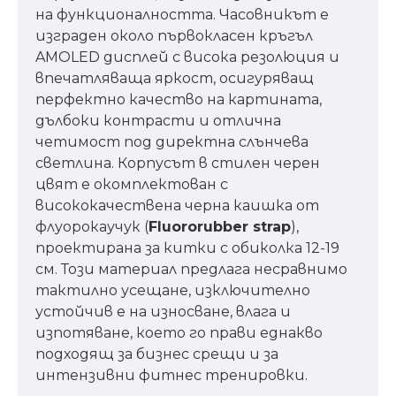
на функционалността. Часовникът е
изграден около първокласен кръгъл
AMOLED дисплей с висока резолюция и
впечатляваща яркост, осигуряващ
перфектно качество на картината,
дълбоки контрасти и отлична
четимост под директна слънчева
светлина. Корпусът в стилен черен
цвят е окомплектован с
висококачествена черна каишка от
флуорокаучук (
Fluororubber strap
),
проектирана за китки с обиколка 12-19
см. Този материал предлага несравнимо
тактилно усещане, изключително
устойчив е на износване, влага и
изпотяване, което го прави еднакво
подходящ за бизнес срещи и за
интензивни фитнес тренировки.