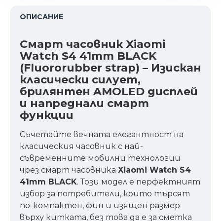
ОПИСАНИЕ
Смарт часовник Xiaomi
Watch S4 41mm BLACK
(Fluororubber strap) – Изискан
класически силует,
брилянтен AMOLED дисплей
и напреднали смарт
функции
Съчетайте вечната елегантност на
класическия часовник с най-
съвременните мобилни технологии
чрез смарт часовника
Xiaomi Watch S4
41mm BLACK
. Този модел е перфектният
избор за потребители, които търсят
по-компактен, фин и изящен размер
върху китката, без това да е за сметка