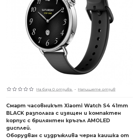
На база 0 отзива.
-
Напишете отзив
Смарт часовникът Xiaomi Watch S4 41mm
BLACK разполага с изящен и компактен
корпус с брилянтен кръгъл AMOLED
дисплей.
Оборудван с издръжлива черна каишка от