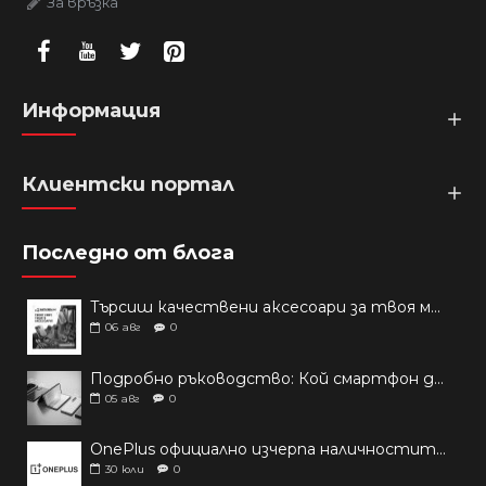
За връзка
Информация
Клиентски портал
Последно от блога
Търсиш качествени аксесоари за твоя модел? Как правилно да защитим новия си смартфон: Ръководство за аксесоари през 2026 г.
06
авг
0
Подробно ръководство: Кой смартфон да купиш през 2026 г.?
05
авг
0
OnePlus официално изчерпа наличностите си от телефони на основни пазари
30
юли
0