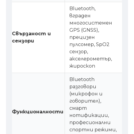
Bluetooth,
вграден
многосистемен
GPS (GNSS),
Свързаност и
прецизен
сензори
пулсомер, SpO2
сензор,
акселерометър,
жироскоп
Bluetooth
разговори
(микрофон и
говорител),
смарт
Функционалности
нотификации,
професионални
спортни режими,