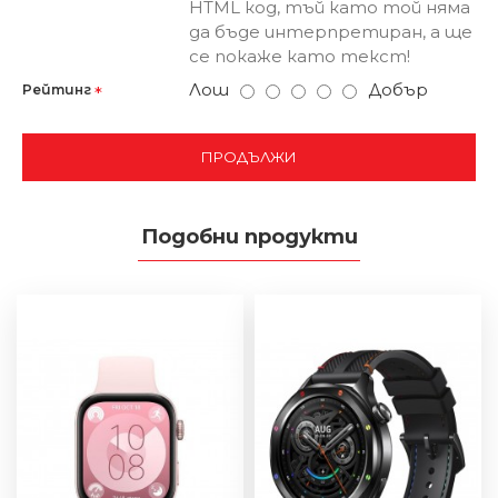
HTML код, тъй като той няма
да бъде интерпретиран, а ще
се покаже като текст!
Лош
Добър
Рейтинг
ПРОДЪЛЖИ
Подобни продукти