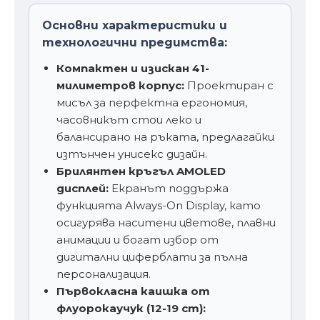
Основни характеристики и
технологични предимства:
Компактен и изискан 41-
милиметров корпус:
Проектиран с
мисъл за перфектна ергономия,
часовникът стои леко и
балансирано на ръката, предлагайки
изтънчен унисекс дизайн.
Брилянтен кръгъл AMOLED
дисплей:
Екранът поддържа
функцията Always-On Display, като
осигурява наситени цветове, плавни
анимации и богат избор от
дигитални циферблати за пълна
персонализация.
Първокласна каишка от
флуорокаучук (12-19 cm):