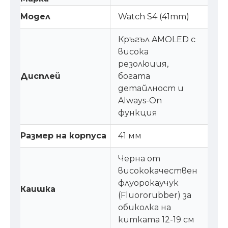
Модел
Watch S4 (41mm)
Кръгъл AMOLED с
висока
резолюция,
Дисплей
богата
детайлност и
Always-On
функция
Размер на корпуса
41 мм
Черна от
висококачествен
флуорокаучук
Каишка
(Fluororubber) за
обиколка на
китката 12-19 см