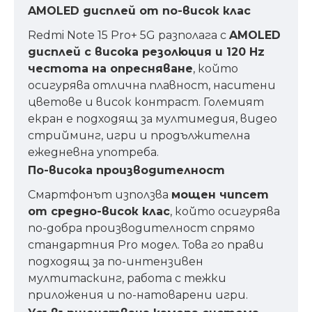
AMOLED дисплей от по-висок клас
Redmi Note 15 Pro+ 5G разполага с
AMOLED
дисплей с висока резолюция и 120 Hz
честота на опресняване
, който
осигурява отлична плавност, наситени
цветове и висок контраст. Големият
екран е подходящ за мултимедия, видео
стрийминг, игри и продължителна
ежедневна употреба.
По-висока производителност
Смартфонът използва
мощен чипсет
от средно-висок клас
, който осигурява
по-добра производителност спрямо
стандартния Pro модел. Това го прави
подходящ за по-интензивен
мултитаскинг, работа с тежки
приложения и по-натоварени игри.