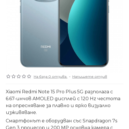
На база 0 отзива.
-
Напишете отзив
Xiaomi Redmi Note 15 Pro Plus 5G разполага с
6.67-инчов AMOLED дисплей с 120 Hz честота
на опресняване за плавно и ярко визуално
изживяване.
Смартфонът е оборудван със Snapdragon 7s
Gen 3 процесор и 200 MP основна камера с