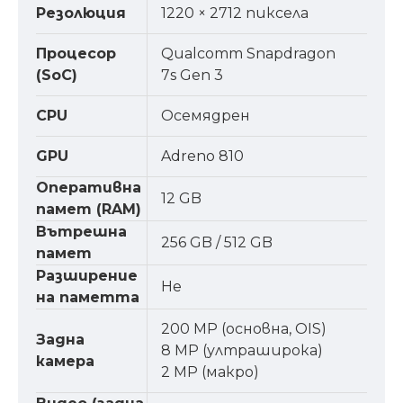
Резолюция
1220 × 2712 пиксела
Процесор
Qualcomm Snapdragon
(SoC)
7s Gen 3
CPU
Осемядрен
GPU
Adreno 810
Оперативна
12 GB
памет (RAM)
Вътрешна
256 GB / 512 GB
памет
Разширение
Не
на паметта
200 MP (основна, OIS)
Задна
8 MP (ултраширока)
камера
2 MP (макро)