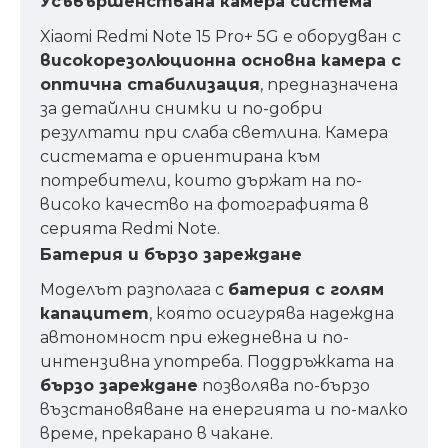
Усъвършенствана камера система
Xiaomi Redmi Note 15 Pro+ 5G е оборудван с
високорезолюционна основна камера с
оптична стабилизация
, предназначена
за детайлни снимки и по-добри
резултати при слаба светлина. Камера
системата е ориентирана към
потребители, които държат на по-
високо качество на фотографията в
серията Redmi Note.
Батерия и бързо зареждане
Моделът разполага с
батерия с голям
капацитет
, която осигурява надеждна
автономност при ежедневна и по-
интензивна употреба. Поддръжката на
бързо зареждане
позволява по-бързо
възстановяване на енергията и по-малко
време, прекарано в чакане.