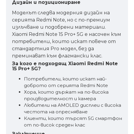
Дизайн и позициониране
Моделът следва модерния дизайн на
серията Redmi Note, но с по-премиум
излъчване и подобрени материали.
Xiaomi Redmi Note 15 Pro+ 5G е насочен към
потребители, които искат повече от
стандартния Pro модел, без да
преминават към флагмански клас.
За кого е подходящ Xiaomi Redmi Note
15 Pro+ 5G?
Потребители, които искат най-
доброто от серията Redmi Note
Хора, които държат на по-висока
производителност и камера
Любители на AMOLED дисплеи с висока
честота на опресняване
Клиенти, които търсят 5G смартфон
от по-висок среден клас
Заключение