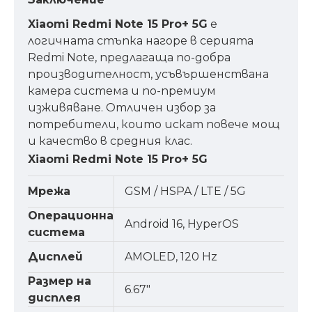
Xiaomi Redmi Note 15 Pro+ 5G
е
логичната стъпка нагоре в серията
Redmi Note, предлагаща по-добра
производителност, усъвършенствана
камера система и по-премиум
изживяване. Отличен избор за
потребители, които искат повече мощ
и качество в средния клас.
Xiaomi Redmi Note 15 Pro+ 5G
Мрежа
GSM / HSPA / LTE / 5G
Операционна
Android 16, HyperOS
система
Дисплей
AMOLED, 120 Hz
Размер на
6.67"
дисплея