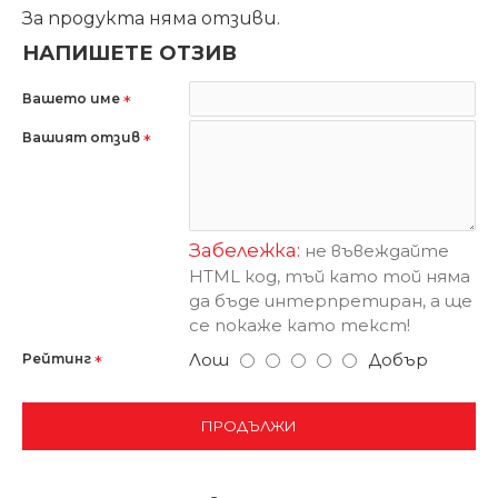
За продукта няма отзиви.
НАПИШЕТЕ ОТЗИВ
Вашето име
Вашият отзив
Забележка:
не въвеждайте
HTML код, тъй като той няма
да бъде интерпретиран, а ще
се покаже като текст!
Лош
Добър
Рейтинг
ПРОДЪЛЖИ