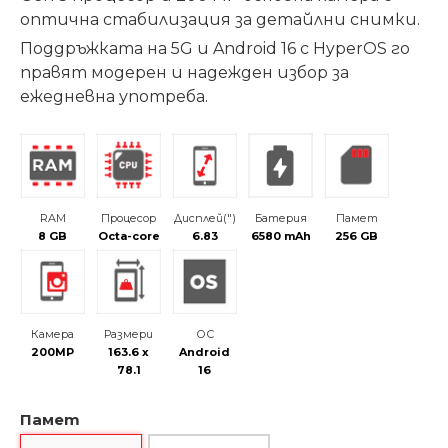
оптична стабилизация за детайлни снимки.
Поддръжката на 5G и Android 16 с HyperOS го
правят модерен и надежден избор за
ежедневна употреба.
RAM
Процесор
Дисплей(")
Батерия
Памет
8 GB
Octa-core
6.83
6580 mAh
256 GB
Камера
Размери
ОС
200MP
163.6 x
Android
78.1
16
Памет