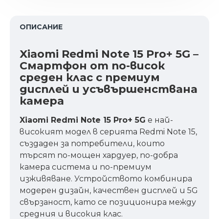
ОПИСАНИЕ
Xiaomi Redmi Note 15 Pro+ 5G –
Смартфон от по-висок
среден клас с премиум
дисплей и усъвършенствана
камера
Xiaomi Redmi Note 15 Pro+ 5G
е най-
високият модел в серията Redmi Note 15,
създаден за потребители, които
търсят по-мощен хардуер, по-добра
камера система и по-премиум
изживяване. Устройството комбинира
модерен дизайн, качествен дисплей и 5G
свързаност, като се позиционира между
средния и високия клас.