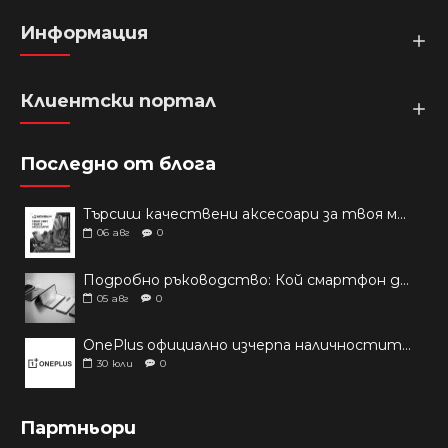
Информация
Клиентски портал
Последно от блога
Търсиш качествени аксесоари за твоя модел? Как правилно да защитим новия си смартфон: Ръководство за аксесоари през 2026 г.
06
авг
0
Подробно ръководство: Кой смартфон да купиш през 2026 г.?
05
авг
0
OnePlus официално изчерпа наличностите си от телефони на основни пазари
30
юли
0
Партньори