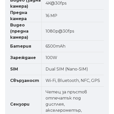
Видео (задна
4K@30fps
камера)
Предна
16 MP
камера
Видео
(предна
1080p@30fps
камера)
Батерия
6500mAh
Зареждане
100W
SIM
Dual SIM (Nano-SIM)
Свързаност
Wi-Fi, Bluetooth, NFC, GPS
Четец за пръстов
отпечатък под
Сензори
дисплея,
акселерометър,