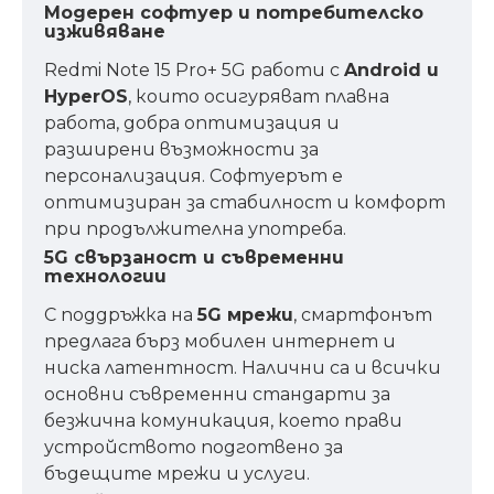
Модерен софтуер и потребителско
изживяване
Redmi Note 15 Pro+ 5G работи с
Android и
HyperOS
, които осигуряват плавна
работа, добра оптимизация и
разширени възможности за
персонализация. Софтуерът е
оптимизиран за стабилност и комфорт
при продължителна употреба.
5G свързаност и съвременни
технологии
С поддръжка на
5G мрежи
, смартфонът
предлага бърз мобилен интернет и
ниска латентност. Налични са и всички
основни съвременни стандарти за
безжична комуникация, което прави
устройството подготвено за
бъдещите мрежи и услуги.