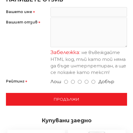
Вашето име
Вашият отзив
Забележка:
не въвеждайте
HTML код, тъй като той няма
да бъде интерпретиран, а ще
се покаже като текст!
Лош
Добър
Рейтинг
ПРОДЪЛЖИ
Купувани заедно