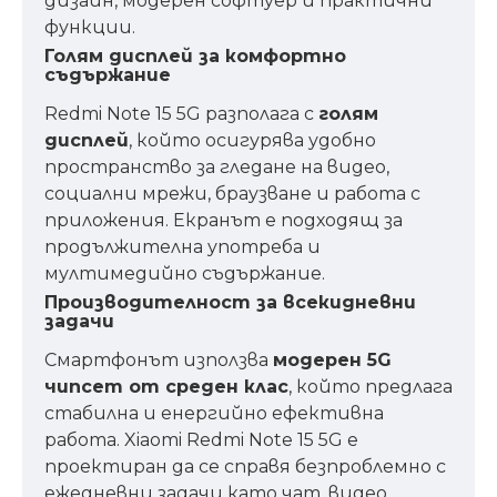
дизайн, модерен софтуер и практични
функции.
Голям дисплей за комфортно
съдържание
Redmi Note 15 5G разполага с
голям
дисплей
, който осигурява удобно
пространство за гледане на видео,
социални мрежи, браузване и работа с
приложения. Екранът е подходящ за
продължителна употреба и
мултимедийно съдържание.
Производителност за всекидневни
задачи
Смартфонът използва
модерен 5G
чипсет от среден клас
, който предлага
стабилна и енергийно ефективна
работа. Xiaomi Redmi Note 15 5G е
проектиран да се справя безпроблемно с
ежедневни задачи като чат, видео,