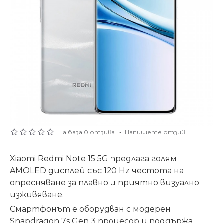
На база 0 отзива.
-
Напишете отзив
Xiaomi Redmi Note 15 5G предлага голям
AMOLED дисплей със 120 Hz честота на
опресняване за плавно и приятно визуално
изживяване.
Смартфонът е оборудван с модерен
Snapdragon 7s Gen 3 процесор и поддържа