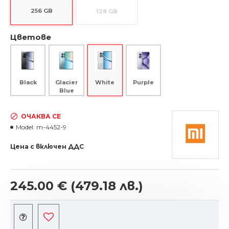
256 GB
128 GB
Цветове
Black
Glacier
Purple
White
Blue
ОЧАКВА СЕ
Model:
m-4452-9
Цена с включен ДДС
245.00 €
(479.18 лв.)