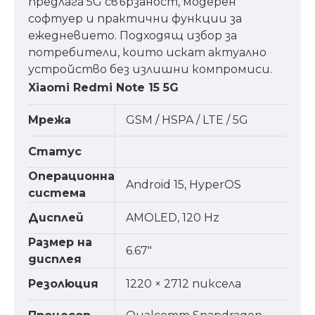
предлага 5G свързаност, модерен
софтуер и практични функции за
ежедневието. Подходящ избор за
потребители, които искат актуално
устройство без излишни компромиси.
Xiaomi Redmi Note 15 5G
Мрежа
GSM / HSPA / LTE / 5G
Статус
Операционна
Android 15, HyperOS
система
Дисплей
AMOLED, 120 Hz
Размер на
6.67"
дисплея
Резолюция
1220 × 2712 пиксела