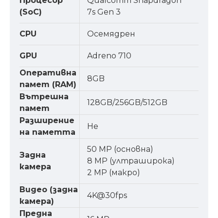
Процесор
Qualcomm Snapdragon
(SoC)
7s Gen 3
CPU
Осемядрен
GPU
Adreno 710
Оперативна
8GB
памет (RAM)
Вътрешна
128GB/256GB/512GB
памет
Разширение
Не
на паметта
50 MP (основна)
Задна
8 MP (ултраширока)
камера
2 MP (макро)
Видео (задна
4K@30fps
камера)
Предна