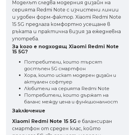
Моделът следва модерния дизайн на
серията Redmi Note с изчистени линии
и удобен форм-фактор. Xiaomi Redmi Note
15 5G предлага комфортно усещане в
ръката и практична визия за ежедневна
употреба.
За кого е подходящ Xiaomi Redmi Note
15 5G?
Потребители, които търсят
достъпен 5G смартфон
Хора, които искат модерен дизайн и
актуален софтуер
Любители на серията Redmi Note
Потребители, които държат на
баланс между цена и функционалност
Заключение
Xiaomi Redmi Note 15 5G
е балансиран
смартфон от среден клас, който