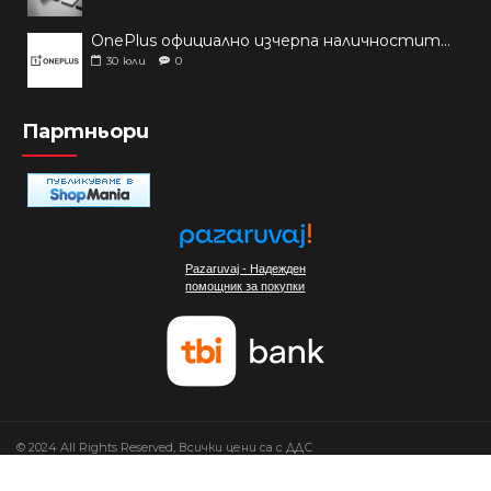
OnePlus официално изчерпа наличностите си от телефони на основни пазари
30
юли
0
Партньори
Pazaruvaj - Надежден
помощник за покупки
© 2024 All Rights Reserved, Всички цени са с ДДС
Изработка на сайт от Мовен Софт