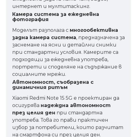
интернет и мултитаскинг.
Камера система за ежедневна
фотография
Моделът разполага с
многообективна
задна камера система
, предназначена за
заснемане на ясни и детайлни снимки
при стандартни условия. Камерите са
подходящи за ежедневна употреба,
портрети и споделяне на съдържание в
социалните мрежи.
Автономност, съобразена с
динамичния ритъм
Xiaomi Redmi Note 15 5G е проектиран да
осигурява
надеждна автономност
през целия ден
при стандартна
употреба. Това го прави практичен
избор за потребители, които разчитат
на смартфона си през целия ден.