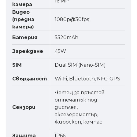
16 MP
камера
Видео
(предна
1080p@30fps
камера)
Батерия
5520mAh
Зареждане
45W
SIM
Dual SIM (Nano-SIM)
Свързаност
Wi-Fi, Bluetooth, NFC, GPS
Четец за пръстов
отпечатък под
Сензори
дисплея,
акселерометър,
жироскоп, компас
Защита
IP66