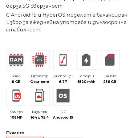
бърза 5G свързаност.
С Android 15 и HyperOS моделът е балансиран
избор за ежедневна употреба и дългосрочна
стабилност.
RAM
Процесор
Дисплей(")
Батерия
Памет
8 GB
Octa-core
6.77
5520 mAh
256 GB
Камера
Размери
ОС
108MP
164 x 75.4
Android 15
Памет