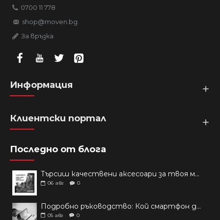
0700 11 778
shop@moven.bg
За връзка
Информация
Клиентски портал
Последно от блога
Търсиш качествени аксесоари за твоя модел? Как правилно да защитим новия си смартфон: Ръководство за аксесоари през 2026 г.
06
авг
0
Подробно ръководство: Кой смартфон да купиш през 2026 г.?
05
авг
0