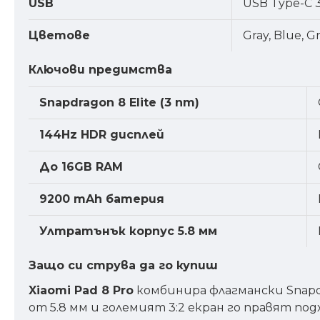
USB
USB Type-C 3
Цветове
Gray, Blue, G
Ключови предимства
Snapdragon 8 Elite (3 nm)
144Hz HDR дисплей
До 16GB RAM
9200 mAh батерия
Ултратънък корпус 5.8 мм
Защо си струва да го купиш
Xiaomi Pad 8 Pro
комбинира флагмански Snapdr
от 5.8 мм и големият 3:2 екран го правят по