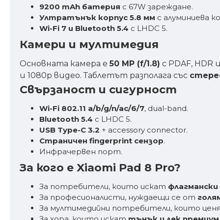
9200 mAh батерия
с 67W зареждане.
Ултратънък корпус 5.8 мм
с алуминиева к
Wi-Fi 7 и Bluetooth 5.4
с LHDC 5.
Камери и мултимедия
Основната камера е
50 MP (f/1.8)
с PDAF, HDR 
и 1080p видео. Таблетът разполага със
стерео
Свързаност и сигурност
Wi-Fi 802.11 a/b/g/n/ac/6/7
, dual-band.
Bluetooth 5.4
с LHDC 5.
USB Type-C 3.2
+ accessory connector.
Страничен fingerprint сензор
.
Инфрачервен порт.
За кого е Xiaomi Pad 8 Pro?
За потребители, които искат
флагмански 
За професионалисти, нуждаещи се от
голям
За мултимедийни потребители, които це
За хора, които искат
тънък и лек премиум