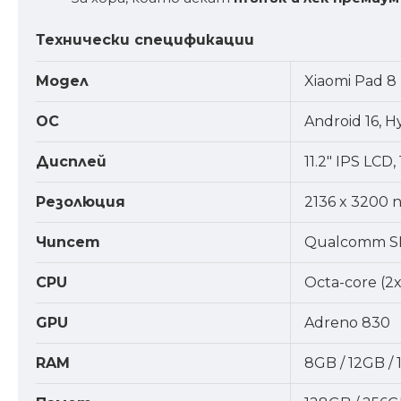
Технически спецификации
Модел
Xiaomi Pad 8
ОС
Android 16, 
Дисплей
11.2" IPS LCD,
Резолюция
2136 x 3200 п
Чипсет
Qualcomm SM
CPU
Octa-core (2
GPU
Adreno 830
RAM
8GB / 12GB /