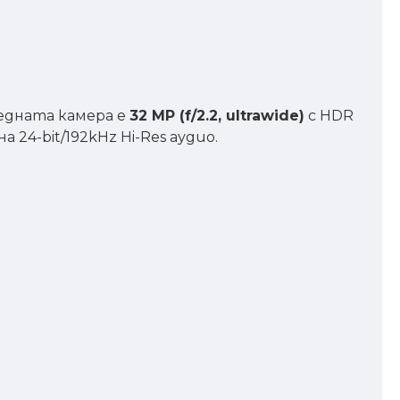
редната камера е
32 MP (f/2.2, ultrawide)
с HDR
а 24-bit/192kHz Hi-Res аудио.