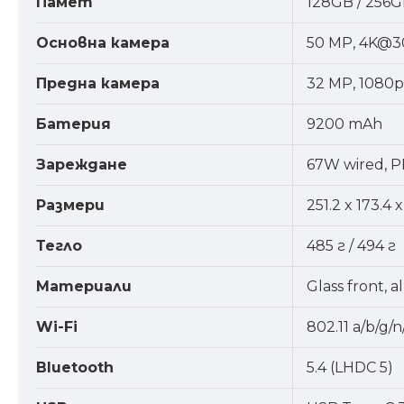
Памет
128GB / 256G
Основна камера
50 MP, 4K@3
Предна камера
32 MP, 1080
Батерия
9200 mAh
Зареждане
67W wired, P
Размери
251.2 x 173.4 
Тегло
485 г / 494 г
Материали
Glass front,
Wi-Fi
802.11 a/b/g/n
Bluetooth
5.4 (LHDC 5)