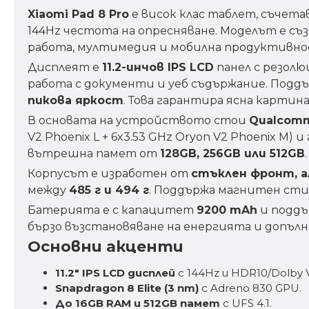
Xiaomi Pad 8 Pro
е висок клас таблет, съчет
144Hz честота на опресняване. Моделът е с
работа, мултимедия и мобилна продуктивно
Дисплеят е
11.2-инчов IPS LCD
панел с резол
работа с документи и уеб съдържание. Подд
пикова яркост
. Това гарантира ясна картина
В основата на устройството стои
Qualcomm 
V2 Phoenix L + 6x3.53 GHz Oryon V2 Phoenix M)
вътрешна памет от
128GB, 256GB или 512GB
Корпусът е изработен от
стъклен фронт, а
между
485 г и 494 г
. Поддържа магнитен сти
Батерията е с капацитет
9200 mAh
и подд
бързо възстановяване на енергията и допъл
Основни акценти
11.2" IPS LCD дисплей
с 144Hz и HDR10/Dolby V
Snapdragon 8 Elite (3 nm)
с Adreno 830 GPU.
До 16GB RAM и 512GB памет
с UFS 4.1.