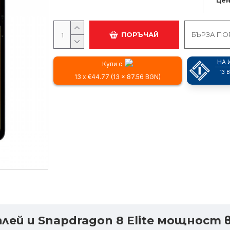
Цен
ПОРЪЧАЙ
БЪРЗА ПО
НА 
Купи с
13 
13 x €44.77 (13 x 87.56 BGN)
дисплей и Snapdragon 8 Elite мощно