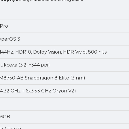
 Pro
HyperOS 3
 144Hz, HDR10, Dolby Vision, HDR Vivid, 800 nits
иксела (3:2, ~344 ppi)
8750-AB Snapdragon 8 Elite (3 nm)
x4.32 GHz + 6x3.53 GHz Oryon V2)
 16GB