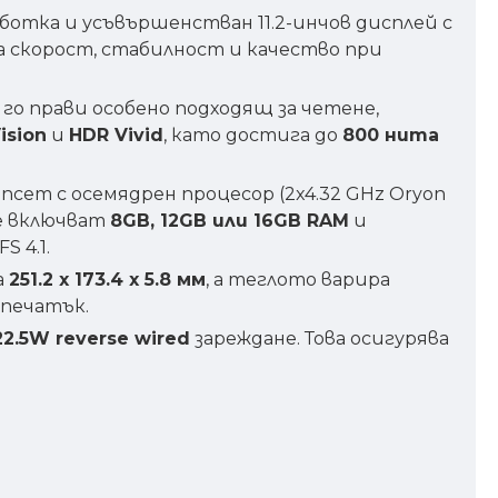
отка и усъвършенстван 11.2-инчов дисплей с
а скорост, стабилност и качество при
го прави особено подходящ за четене,
ision
и
HDR Vivid
, като достига до
800 нита
псет с осемядрен процесор (2x4.32 GHz Oryon
е включват
8GB, 12GB или 16GB RAM
и
S 4.1.
а
251.2 x 173.4 x 5.8 мм
, а теглото варира
тпечатък.
22.5W reverse wired
зареждане. Това осигурява