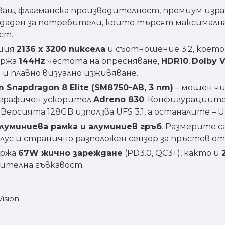
аващ флагманска производителност, премиум израб
ъздаден за потребители, които търсят максималн
ст.
юция
2136 x 3200 пиксела
и съотношение 3:2, което 
ържа
144Hz
честота на опресняване,
HDR10
,
Dolby V
 и плавно визуално изживяване.
Snapdragon 8 Elite (SM8750-AB, 3 nm)
– мощен чи
 и графичен ускорител
Adreno 830
. Конфигурациит
. Версията 128GB използва UFS 3.1, а останалите – UF
луминиева рамка и алуминиев гръб
. Размерите с
лус и странично разположен сензор за пръстов о
ържа
67W жично зареждане
(PD3.0, QC3+), както и
нителна гъвкавост.
ision.