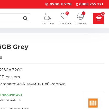
0700 11 778
0885 255 221
0
0
0
ПРОФИЛ
ЛЮБИМИ
СРАВНИ
6GB Grey
в
136 x 3200.
2GB памет.
ултратънък алуминиев корпус.
В НАЛИЧНОСТ
del:
m-4469-6