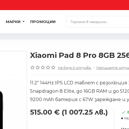
МАРКИ
ПРОМОЦИИ
Xiaomi Pad 8 Pro 8GB 25
На база 0 отзива.
-
Напишете отзи
11.2" 144Hz IPS LCD таблет с резолюция 2
Snapdragon 8 Elite, до 16GB RAM и до 51
9200 mAh батерия с 67W зареждане и 
515.00 €
(1 007.25 лв.)
Mo