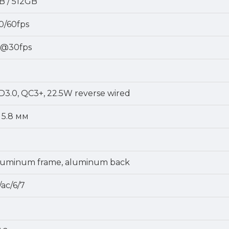
B / 512GB
0/60fps
p@30fps
D3.0, QC3+, 22.5W reverse wired
x 5.8 мм
 aluminum frame, aluminum back
/ac/6/7