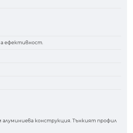
на ефективност.
ум алуминиева конструкция. Тънкият профил