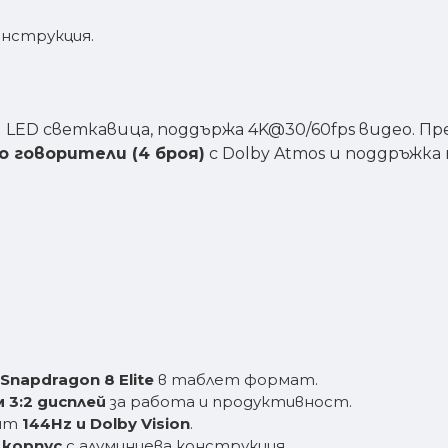
онструкция.
и LED светкавица, поддържа 4K@30/60fps видео. П
 говорители (4 броя)
с Dolby Atmos и поддръжка н
Snapdragon 8 Elite
в таблет формат.
 3:2 дисплей
за работа и продуктивност.
нят
144Hz и Dolby Vision
.
 корпус
с алуминиева конструкция.