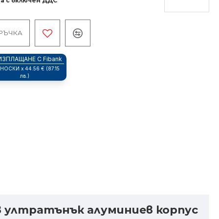
а с включен ДДС
РЪЧКА
ИЗПЛАЩАНЕ С Fibank
ВНОСКИ x 44.56 € (87.15
лв.)
ст в ултратънък алуминиев корпус