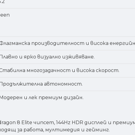
.2
reen
Флагманска производителност и висока енергий
Плавно и ярко визуално изживяване.
Стабилна многозадачност и висока скорост.
Продължителна автономност.
Модерен и лек премиум дизайн.
agon 8 Elite чипсет, 144Hz HDR дисплей и преми
дходящ за работа, мултимедия и гейминг.