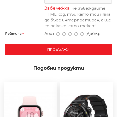
Забележка:
не въвеждайте
HTML код, тъй като той няма
да бъде интерпретиран, а ще
се покаже като текст!
Лош
Добър
Рейтинг
ПРОДЪЛЖИ
Подобни продукти