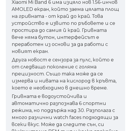
Xiaomi Mi Band 6 има изцяло нов 1.56-инчов
AMOLED екран, който заема цялата площ
на гривната - от край до край. Това
устройство е извито по ръбовете и се
простира до самия й край. Гривната
вече няма бутон, интерфейсът е
преработен из основи за да работи с
новият екран.
Друга новост е сензора за пулс, който е
от следващо поколение с голяма
прецизност. Също така може да се
измерва и нивата на кислород в кръвта,
което е необходимо в днешно време.
Гривната е водоустойчива и
автоматично разпознава 6 спортни
режима, но поддържа над 30. Разполага с
много различни watch faces подходящи за
всеки вкус. Може да следите сън, си