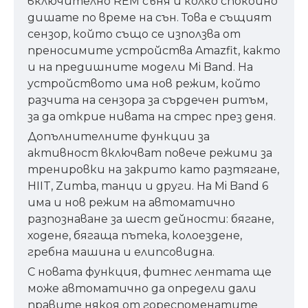
включително REM съня и колко спокойно
дишате по време на сън. Това е същият
сензор, който също се използва от
преносимите устройства Amazfit, както
и на предишните модели Mi Band. На
устройството има нов режим, който
разчита на сензора за сърдечен ритъм,
за да открие нивата на стрес през деня.
Допълнителните функции за
активност включват повече режими за
тренировки на закрито като разтягане,
HIIT, Zumba, танци и други. На Mi Band 6
има и нов режим на автоматично
разпознаване за шест дейности: бягане,
ходене, бягаща пътека, колоездене,
гребна машина и елипсовидна.
С новата функция, фитнес лентата ще
може автоматично да определи дали
правите някоя от гореспоменатите