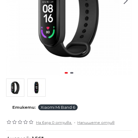
Етикети:
Xiaomi Mi Band 6
На база 0 отзива.
-
Напишете отзив