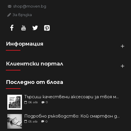
shop@moven.bg
За връзка
Информация
Клиентски портал
Последно от блога
Търсиш качествени аксесоари за твоя модел? Как правилно да защитим новия си смартфон: Ръководство за аксесоари през 2026 г.
06
авг
0
Подробно ръководство: Кой смартфон да купиш през 2026 г.?
05
авг
0