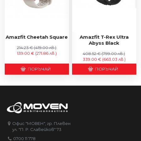
Amazfit Cheetah Square
Amazfit T-Rex Ultra
Abyss Black
214.23 €
(419.00 лв.)
139.00 €
(271.86 лв.)
408.52 €
(799.00 лв.)
339.00 €
(663.03 лв.)
ПОРЪЧАЙ
ПОРЪЧАЙ
Офис "МОВЕН", гр. Плевен
ул. "П. Р. Славейков" 73
0700 11 778