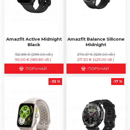
Amazfit Active Midnight
Amazfit Balance Silicone
Black
Midnight
152.88 €
(299.00 лв.)
270.47 €
(529.00 лв.)
95.00 €
(185.80 лв.)
217.30 €
(425.00 лв.)
ПОРЪЧАЙ
ПОРЪЧАЙ
-35 %
-17 %