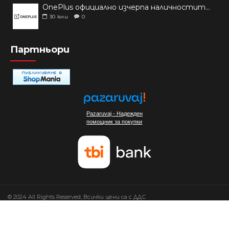
OnePlus официално изчерпа наличностите си от телефони на основни пазари
30
юли
0
Партньори
Pazaruvaj - Надежден
помощник за покупки
© 2024 All Rights Reserved, Всички цени са с ДДС
Изработка на сайт от Мовен Софт