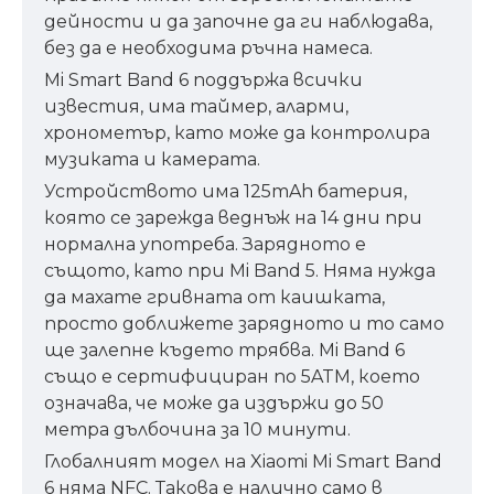
дейности и да започне да ги наблюдава,
без да е необходима ръчна намеса.
Mi Smart Band 6 поддържа всички
известия, има таймер, аларми,
хронометър, като може да контролира
музиката и камерата.
Устройството има 125mAh батерия,
която се зарежда веднъж на 14 дни при
нормална употреба. Зарядното е
същото, като при Mi Band 5. Няма нужда
да махате гривната от каишката,
просто доближете зарядното и то само
ще залепне където трябва. Mi Band 6
също е сертифициран по 5ATM, което
означава, че може да издържи до 50
метра дълбочина за 10 минути.
Глобалният модел на Xiaomi Mi Smart Band
6 няма NFC. Такова е налично само в