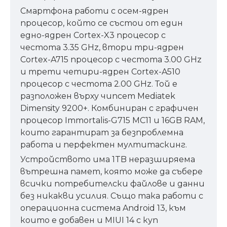
Смартфона работи с осем-ядрен
процесор, който се състои от един
едно-ядрен Cortex-X3 процесор с
честота 3.35 GHz, втори три-ядрен
Cortex-A715 процесор с честота 3.00 GHz
и трети четири-ядрен Cortex-A510
процесор с честота 2.00 GHz. Той е
разположен върху чипсет Mediatek
Dimensity 9200+. Комбиниран с графичен
процесор Immortalis-G715 MC11 и 16GB RAM,
които гарантират за безпроблемна
работа и перфектен мултитаскинг.
Устройството има 1TB неразширяема
вътрешна памет, която може да събере
всички потребителски файлове и данни
без никакви усилия. Също така работи с
операционна система Android 13, към
които е добавен и MIUI 14 с куп