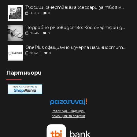
Търсиш качествени аксесоари за твоя модел? Как правилно да защитим новия си смартфон: Ръководство за аксесоари през 2026 г.
06
авг
0
Подробно ръководство: Кой смартфон да купиш през 2026 г.?
05
авг
0
OnePlus официално изчерпа наличностите си от телефони на основни пазари
30
юли
0
Партньори
Pazaruvaj - Надежден
помощник за покупки