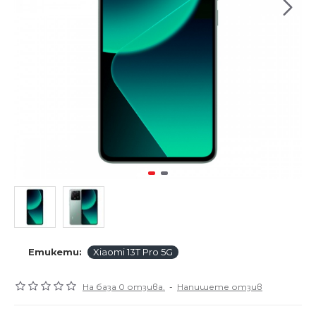
Етикети:
Xiaomi 13T Pro 5G
На база 0 отзива.
-
Напишете отзив