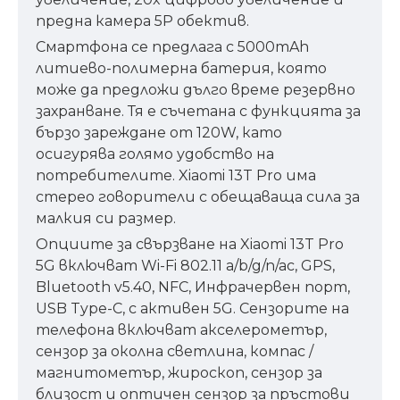
предна камера 5P обектив.
Смартфона се предлага с 5000mAh
литиево-полимерна батерия, която
може да предложи дълго време резервно
захранване. Тя е съчетана с функцията за
бързо зареждане от 120W, като
осигурява голямо удобство на
потребителите. Xiaomi 13T Pro има
стерео говорители с обещаваща сила за
малкия си размер.
Опциите за свързване на Xiaomi 13T Pro
5G включват Wi-Fi 802.11 a/b/g/n/ac, GPS,
Bluetooth v5.40, NFC, Инфрачервен порт,
USB Type-C, с активен 5G. Сензорите на
телефона включват акселерометър,
сензор за околна светлина, компас /
магнитометър, жироскоп, сензор за
близост и оптичен сензор за пръстови