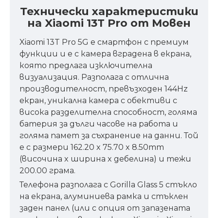
Технически характеристики
на Xiaomi 13T Pro от Мовен
Xiaomi 13T Pro 5G е смартфон с премиум
функции и е с камера вградена в екрана,
която предлага изключителна
визуализация. Разполага с отлична
производителност, превъзходен 144Hz
екран, уникална камера с обективи с
висока разделителна способност, голяма
батерия за дълги часове на работа и
голяма памет за съхранение на данни. Той
е с размери 162.20 x 75.70 x 8.50mm
(височина x ширина x дебелина) и тежи
200.00 грама.
Телефона разполага с Gorilla Glass 5 стъкло
на екрана, алуминиева рамка и стъклен
заден панел (или с опция от запазената