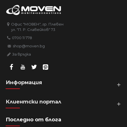
Офис "МОВЕН", гр. Плевен
ул. "П. Р. Славейков" 73
0700 11 778
shop@moven.bg
За връзка
Информация
Клиентски портал
Последно от блога