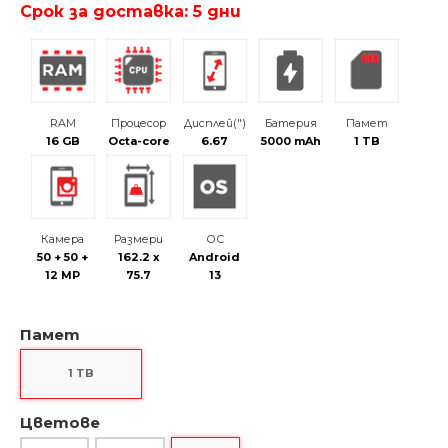
Срок за доставка: 5 дни
RAM
Процесор
Дисплей(")
Батерия
Памет
16 GB
Octa-core
6.67
5000 mAh
1 TB
Камера
Размери
ОС
50 + 50 +
162.2 x
Android
12 MP
75.7
13
Памет
1 TB
Цветове