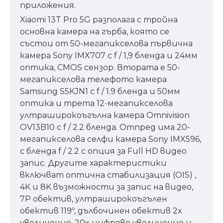
приложения.
Xiaomi 13T Pro 5G разполага с тройна
основна камера на гърба, която се
състои от 50-мегапикселова първична
камера Sony IMX707 с f / 1,9 бленда и 24мм
оптика, CMOS сензор. Втората е 50-
мегапикселова телефото камера
Samsung S5KJN1 с f / 1.9 бленда и 50мм
оптика и трета 12-мегапикселова
ултраширокоъгълна камера Omnivision
OV13B10 с f / 2.2 бленда. Отпред има 20-
мегапикселова селфи камера Sony IMX596,
с бленда f / 2.2 с опция за Full HD видео
запис. Другите характеристики
включват оптична стабилизация (OIS) ,
4K и 8K възможности за запис на видео,
7P обектив, ултраширокоъгълен
обектив 119º, дълбочинен обектив 2x
увеличение, 20x цифрово увеличение и