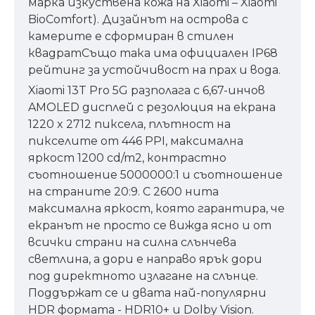
марка изкуствена кожа на Xiaomi – Xiaomi
BioComfort). Дизайнът на острова с
камерите е сформиран в стилен
квадратСъщо така има официален IP68
рейтинг за устойчивост на прах и вода.
Xiaomi 13T Pro 5G разполага с 6,67-инчов
AMOLED дисплей с резолюция на екрана
1220 x 2712 пиксела, плътност на
пикселите от 446 PPI, максимална
яркост 1200 cd/m2, контрастно
съотношение 5000000:1 и съотношение
на страните 20:9. С 2600 нита
максимална яркост, която гарантира, че
екранът не просто се вижда ясно и от
всички страни на силна слънчева
светлина, а дори е направо ярък дори
под директното излагане на слънце.
Поддържат се и двата най-популярни
HDR формата - HDR10+ и Dolby Vision.