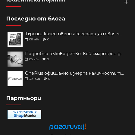
Последно от блога
Търсиш качествени аксесоари за твоя модел? Как правилно да защитим новия си смартфон: Ръководство за аксесоари през 2026 г.
06
авг
0
Подробно ръководство: Кой смартфон да купиш през 2026 г.?
05
авг
0
OnePlus официално изчерпа наличностите си от телефони на основни пазари
30
юли
0
Партньори