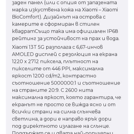
заден панел (или с опция от запазената
марка изкуствена кожа на Xiaomi – Xiaomi
BioComfort). Дизайнът на острова с
камерите е сформиран в стилен
квадратСъщо така има официален IP68
рейтинг за устойчивост на прах и вода.
Xiaomi 13T 5G разполага с 6,67-инчов
AMOLED дисплей с резолюция на екрана
1220 x 2712 пиксела, плътност на
пикселите от 446 PPI, максимална
яркост 1200 cd/m2, контрастно
съотношение 5000000:1 и съотношение
на страните 20:9. С 2600 нита
максимална яркост, която гарантира, че
екранът не просто се вижда ясно и от
всички страни на силна слънчева
светлина, а дори е направо ярък дори
под директното излагане на слънце.
Поддържат се и двата най-популярни