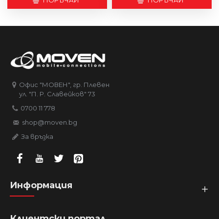
ПОРЪЧАЙ
ПОРЪЧАЙ
Офис "МОВЕН", гр. Плевен
ул. "П. Р. Славейков" 73
0700 11 778
shop@moven.bg
За връзка
Информация
Клиентски портал