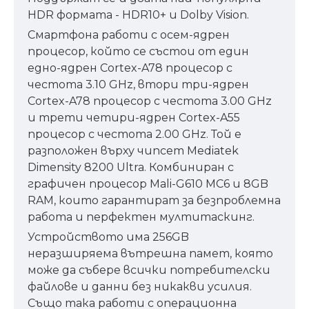
HDR формата - HDR10+ и Dolby Vision.
Смартфона работи с осем-ядрен
процесор, който се състои от един
едно-ядрен Cortex-A78 процесор с
честота 3.10 GHz, втори три-ядрен
Cortex-A78 процесор с честота 3.00 GHz
и трети четири-ядрен Cortex-A55
процесор с честота 2.00 GHz. Той е
разположен върху чипсет Mediatek
Dimensity 8200 Ultra. Комбиниран с
графичен процесор Mali-G610 MC6 и 8GB
RAM, които гарантират за безпроблемна
работа и перфектен мултитаскинг.
Устройството има 256GB
неразширяема вътрешна памет, която
може да събере всички потребителски
файлове и данни без никакви усилия.
Също така работи с операционна