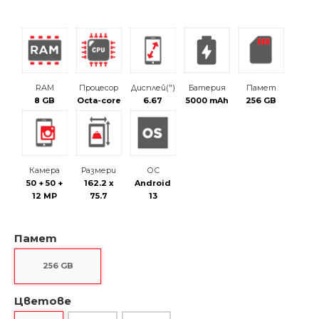
RAM
Процесор
Дисплей(")
Батерия
Памет
8 GB
Octa-core
6.67
5000 mAh
256 GB
Камера
Размери
ОС
50 + 50 +
162.2 x
Android
12 MP
75.7
13
Памет
256 GB
Цветове