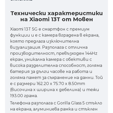
Технически характеристики
на Xiaomi 13T от Мовен
Xiaomi 13T 5G е смартфон с премиум
функции и е с камера вградена в екрана,
която предлага изключителна
визуализация. Разполага с отлична
производителност, превъзходен 144Hz
екран, уникална камера с обективи с
висока разделителна способност, голяма
батерия за дълги часове на работа и
голяма памет за съхранение на данни. Той
е с размери 162.20 x 75.70 x 8.50mm
(височина x ширина x дебелина) и тежи
193.00 грама.
Телефона разполага с Gorilla Glass 5 стъкло
на екрана, алуминиева рамка и стъклен