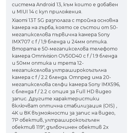
система Android 13, към които е добавен
и MIUI 14 с куп приложения.
Xiaomi 13T 5G разполага с тройна основна
камера на гърба, която се състои от 50-
мегапикселова първична камера Sony
IMX707 с f / 1,9 бленда и 24мм оптика.
Втората е 50-мегапикселова телефото
камера Omnivision OV50D40 с f / 1.9 бленда
и 50мм оптика и трета 12-
мегапикселова ултраширокоъгълна
камера с f / 2.2 бленда. Отпред има 20-
мегапикселова селфи камера Sony IMX596,
с бленда f / 2.2 с опция за Full HD видео
запис. Другите характеристики
включват оптична стабилизация (OIS) ,
4K и 8K възможности за запис на видео,
7P обектив, ултраширокоъгълен
обектив 119º, дълбочинен обектив 2x