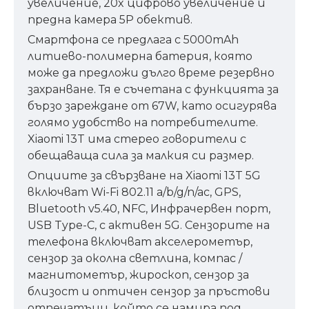
увеличение, 20x цифрово увеличение и
предна камера 5P обектив.
Смартфона се предлага с 5000mAh
литиево-полимерна батерия, която
може да предложи дълго време резервно
захранване. Тя е съчетана с функцията за
бързо зареждане от 67W, като осигурява
голямо удобство на потребителите.
Xiaomi 13T има стерео говорители с
обещаваща сила за малкия си размер.
Опциите за свързване на Xiaomi 13T 5G
включват Wi-Fi 802.11 a/b/g/n/ac, GPS,
Bluetooth v5.40, NFC, Инфрачервен порт,
USB Type-C, с активен 5G. Сензорите на
телефона включват акселерометър,
сензор за околна светлина, компас /
магнитометър, жироскоп, сензор за
близост и оптичен сензор за пръстови
отпечатъци, който се намира под