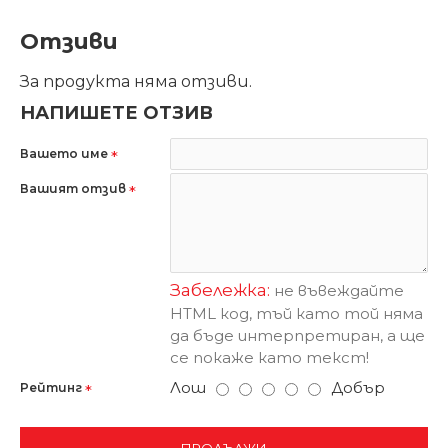
Отзиви
За продукта няма отзиви.
НАПИШЕТЕ ОТЗИВ
Вашето име
Вашият отзив
Забележка:
не въвеждайте
HTML код, тъй като той няма
да бъде интерпретиран, а ще
се покаже като текст!
Лош
Добър
Рейтинг
ПРОДЪЛЖИ