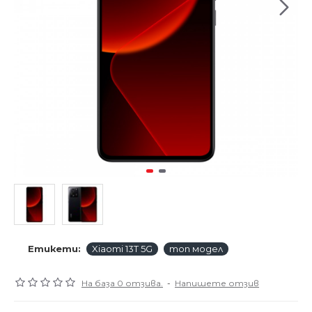
Етикети:
Xiaomi 13T 5G
топ модел
На база 0 отзива.
-
Напишете отзив