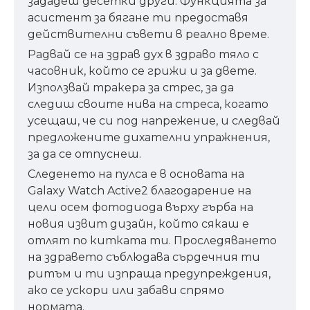
зададеш десетки други. Функцията за
асистент за бягане ти предоставя
действителни съвети в реално време.
Радвай се на здрав дух в здраво тяло с
часовник, който се грижи и за двете.
Използвай тракера за стрес, за да
следиш своите нива на стреса, когато
усещаш, че си под напрежение, и следвай
предложените дихателни упражнения,
за да се отпуснеш.
Следенето на пулса е в основата на
Galaxy Watch Active2 благодарение на
цели осем фотодиода върху гърба на
новия извит дизайн, който сякаш е
отлят по китката ти. Проследяването
на здравето съблюдава сърдечния ти
ритъм и ти изпраща предупреждения,
ако се ускори или забави спрямо
нормата.