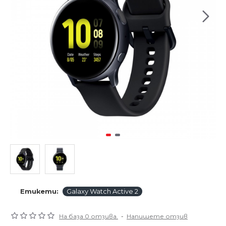
Етикети:
Galaxy Watch Active 2
На база 0 отзива.
-
Напишете отзив