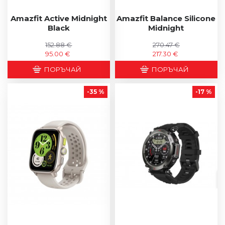
Amazfit Active Midnight
Amazfit Balance Silicone
Black
Midnight
152.88 €
270.47 €
95.00 €
217.30 €
ПОРЪЧАЙ
ПОРЪЧАЙ
-35 %
-17 %