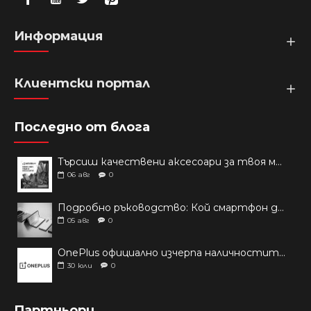
Информация
Клиентски портал
Последно от блога
Търсиш качествени аксесоари за твоя модел? Как правилно да защитим новия си смартфон: Ръководство за аксесоари през 2026 г.
06
авг
0
Подробно ръководство: Кой смартфон да купиш през 2026 г.?
05
авг
0
OnePlus официално изчерпа наличностите си от телефони на основни пазари
30
юли
0
Партньори