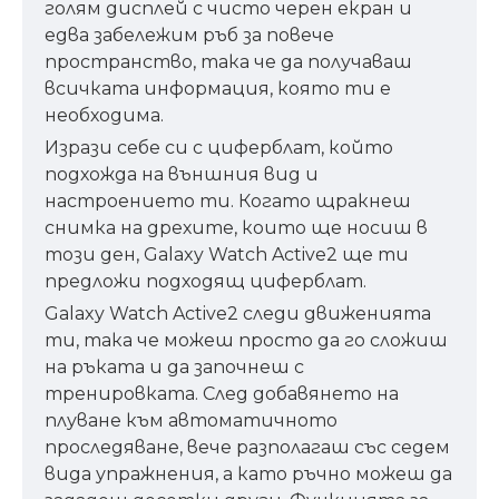
голям дисплей с чисто черен екран и
едва забележим ръб за повече
пространство, така че да получаваш
всичката информация, която ти е
необходима.
Изрази себе си с циферблат, който
подхожда на външния вид и
настроението ти. Когато щракнеш
снимка на дрехите, които ще носиш в
този ден, Galaxy Watch Active2 ще ти
предложи подходящ циферблат.
Galaxy Watch Active2 следи движенията
ти, така че можеш просто да го сложиш
на ръката и да започнеш с
тренировката. След добавянето на
плуване към автоматичното
проследяване, вече разполагаш със седем
вида упражнения, а като ръчно можеш да