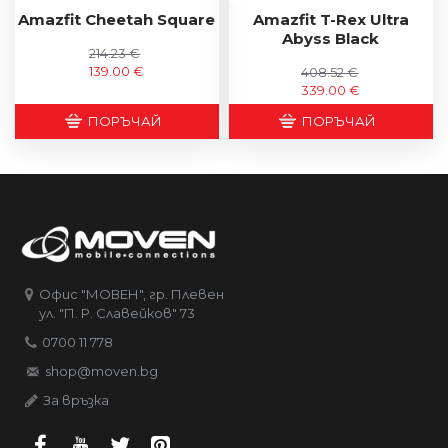
Amazfit Cheetah Square
Amazfit T-Rex Ultra
Abyss Black
214.23 €
139.00 €
408.52 €
339.00 €
ПОРЪЧАЙ
ПОРЪЧАЙ
Офис "МОВЕН", гр. Плевен
ул. "П. Р. Славейков" 73
0700 11 778
shop@moven.bg
За връзка