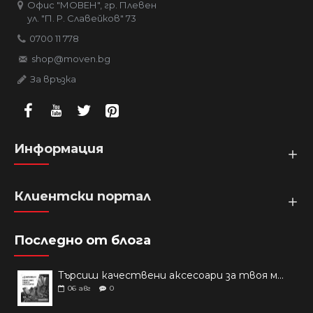
Офис "МОВЕН", гр. Плевен
ул. "П. Р. Славейков" 73
0700 11 778
shop@moven.bg
За връзка
Информация
Клиентски портал
Последно от блога
Търсиш качествени аксесоари за твоя модел? Как правилно да защитим новия си смартфон: Ръководство за аксесоари през 2026 г.
06
авг
0