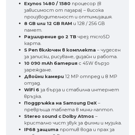
Exynos 1480 / 1580
процесор (в
зависимост от пазара) – висока
производителност и оптимизация.
8 GB или 12 GB RAM
и 128 / 256 GB
памет.
Разширение до 2 TB
чрез microSD
карта.
S Pen включен в комплекта
– чудесен
за записки, рисуване, дизайн и работа.
10 090 mAh батерия
с 45W бързо
зареждане.
Двойни камери
12 MP отпред и 8 MP
отзад.
WiFi 6
за бърза и стабилна интернет
връзка.
Поддръжка на Samsung DeX
–
превръща таблета в мини-лаптоп.
Stereo sound с Dolby Atmos
–
кристално чист звук за филми и музика.
IP68 защита
против вода и прах за