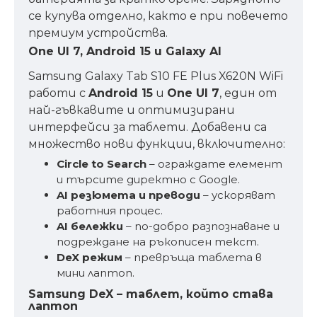
се купува отделно, както е при повечето
премиум устройства.
One UI 7, Android 15 и Galaxy AI
Samsung Galaxy Tab S10 FE Plus X620N WiFi
работи с
Android 15
и
One UI 7
, един от
най-гъвкавите и оптимизирани
интерфейси за таблети. Добавени са
множество нови функции, включително:
Circle to Search
– ограждате елемент
и търсите директно с Google.
AI резюмета и преводи
– ускоряват
работния процес.
AI бележки
– по-добро разпознаване и
подреждане на ръкописен текст.
DeX режим
– превръща таблета в
мини лаптоп.
Samsung DeX – таблет, който става
лаптоп