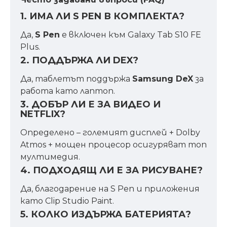
1. ИМА ЛИ S PEN В КОМПЛЕКТА?
Да,
S Pen
е включен към Galaxy Tab S10 FE
Plus.
2. ПОДДЪРЖА ЛИ DEX?
Да, таблетът поддържа
Samsung DeX
за
работа като лаптоп.
3. ДОБЪР ЛИ Е ЗА ВИДЕО И
NETFLIX?
Определено – големият дисплей + Dolby
Atmos + мощен процесор осигуряват топ
мултимедия.
4. ПОДХОДЯЩ ЛИ Е ЗА РИСУВАНЕ?
Да, благодарение на S Pen и приложения
като Clip Studio Paint.
5. КОЛКО ИЗДЪРЖА БАТЕРИЯТА?