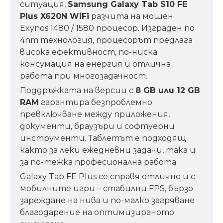
ситуация,
Samsung Galaxy Tab S10 FE
Plus X620N WiFi
разчита на мощен
Exynos 1480 / 1580 процесор. Изграден по
4nm технология, процесорът предлага
висока ефективност, по-ниска
консумация на енергия и отлична
работа при многозадачност.
Поддръжката на версии с
8 GB или 12 GB
RAM
гарантира безпроблемно
превключване между приложения,
документи, браузъри и софтуерни
инструменти. Таблетът е подходящ
както за леки ежедневни задачи, така и
за по-тежка професионална работа.
Galaxy Tab FE Plus се справя отлично и с
мобилните игри – стабилни FPS, бързо
зареждане на нива и по-малко загряване
благодарение на оптимизираното