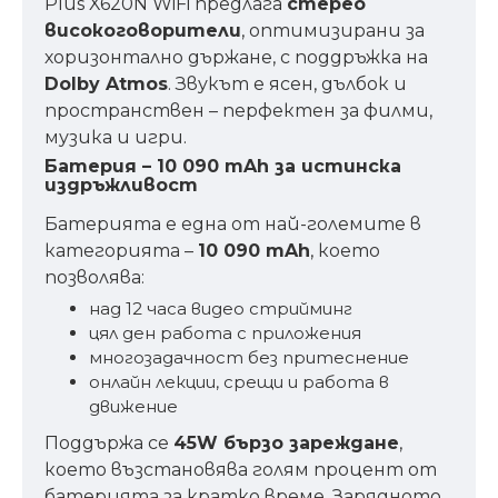
Plus X620N WiFi предлага
стерео
високоговорители
, оптимизирани за
хоризонтално държане, с поддръжка на
Dolby Atmos
. Звукът е ясен, дълбок и
пространствен – перфектен за филми,
музика и игри.
Батерия – 10 090 mAh за истинска
издръжливост
Батерията е една от най-големите в
категорията –
10 090 mAh
, което
позволява:
над 12 часа видео стрийминг
цял ден работа с приложения
многозадачност без притеснение
онлайн лекции, срещи и работа в
движение
Поддържа се
45W бързо зареждане
,
което възстановява голям процент от
батерията за кратко време. Зарядното