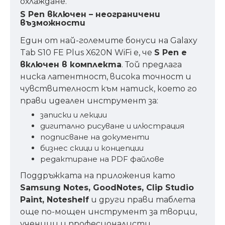
охлаждане.
S Pen включен – неограничени
възможности
Един от най-големите бонуси на Galaxy
Tab S10 FE Plus X620N WiFi е, че
S Pen е
включен в комплекта
. Той предлага
ниска латентност, висока точност и
чувствителност към натиск, което го
прави идеален инструмент за:
записки и лекции
дигитално рисуване и илюстрация
подписване на документи
бизнес скици и концепции
редактиране на PDF файлове
Поддръжката на приложения като
Samsung Notes, GoodNotes, Clip Studio
Paint, Noteshelf
и други прави таблета
още по-мощен инструмент за творци,
ученици и професионалисти.