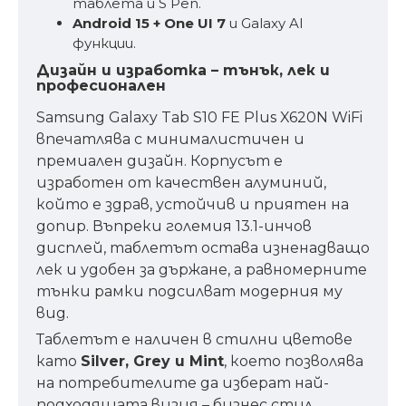
таблета и S Pen.
Android 15 + One UI 7
и Galaxy AI
функции.
Дизайн и изработка – тънък, лек и
професионален
Samsung Galaxy Tab S10 FE Plus X620N WiFi
впечатлява с минималистичен и
премиален дизайн. Корпусът е
изработен от качествен алуминий,
който е здрав, устойчив и приятен на
допир. Въпреки големия 13.1-инчов
дисплей, таблетът остава изненадващо
лек и удобен за държане, а равномерните
тънки рамки подсилват модерния му
вид.
Таблетът е наличен в стилни цветове
като
Silver, Grey и Mint
, което позволява
на потребителите да изберат най-
подходящата визия – бизнес стил,