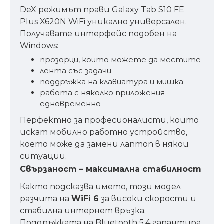
DeX режимът прави Galaxy Tab S10 FE
Plus X620N WiFi уникално универсален.
Получавате интерфейс подобен на
Windows:
прозорци, които можете да местите
лента със задачи
поддръжка на клавиатура и мишка
работа с няколко приложения
едновременно
Перфектно за професионалисти, които
искат мобилно работно устройство,
което може да замени лаптоп в някои
ситуации.
Свързаност – максимална стабилност
Както подсказва името, този модел
разчита на
WiFi 6
за високи скорости и
стабилна интернет връзка.
Поддръжката на Bluetooth 5.4 гарантира