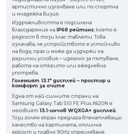
артистично излъчване или по-спортна
и младежка визия.
Издръжливостта е подсилена
благодарение на
IP68 рейтинг
, което е
рядкост в този клас таблети. Това
означава, че устройството е устойчиво
на вода, прах и може да издържи на
различни условия – идеално за пътуване,
работа на открито или ежедневна
употреба.
Големият 13.1" дисплей – простор и
комфорт за очите
Една от най-силните страни на
Samsung Galaxy Tab S10 FE Plus X620N е
неговият
13.1-инчов WQXGA+ дисплей
.
Този голям екран предлага впечатляващо
качество на картината, отлична
яркост и плавно 90Hz опресняване.