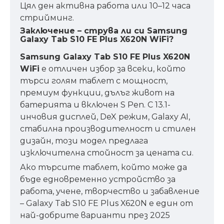
Цял ден активна работа или 10–12 часа
стрийминг.
Заключение – струва ли си Samsung
Galaxy Tab S10 FE Plus X620N WiFi?
Samsung Galaxy Tab S10 FE Plus X620N
WiFi
е отличен избор за всеки, който
търси голям таблет с мощност,
премиум функции, дълъг живот на
батерията и включен S Pen. С 13.1-
инчовия дисплей, DeX режим, Galaxy AI,
стабилна производителност и стилен
дизайн, този модел предлага
изключителна стойност за цената си.
Ако търсите таблет, който може да
бъде едновременно устройство за
работа, учене, творчество и забавление
– Galaxy Tab S10 FE Plus X620N е един от
най-добрите варианти през 2025