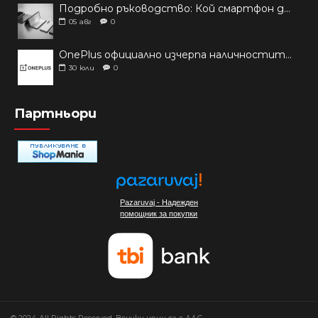
Подробно ръководство: Кой смартфон да купиш през 2026 г.?
05
авг
0
OnePlus официално изчерпа наличностите си от телефони на основни пазари
30
юли
0
Партньори
Pazaruvaj - Надежден
помощник за покупки