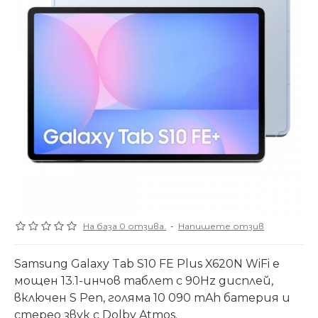
На база 0 отзива.
-
Напишете отзив
Samsung Galaxy Tab S10 FE Plus X620N WiFi е
мощен 13.1-инчов таблет с 90Hz дисплей,
включен S Pen, голяма 10 090 mAh батерия и
стерео звук с Dolby Atmos.