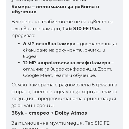
Камери – оптимални за работа и
обучение
Въпреки че таблетите не са известни
със своите камери,
Tab S10 FE Plus
предлага:
8 MP основна камера
– достатъчна за
сканиране на документи, снимки и
видеа.
12 MP широкоъгълна селфи камера
–
отлична за видеоконференции, Zoom,
Google Meet, Teams и обучение.
Селфи камерата е разположена в дългата
страна, което е идеално за хоризонтална
позиция – предпочитаната ориентация
за онлайн срещи.
Звук – стерео + Dolby Atmos
За пълноценна мултимедия, Tab S10 FE