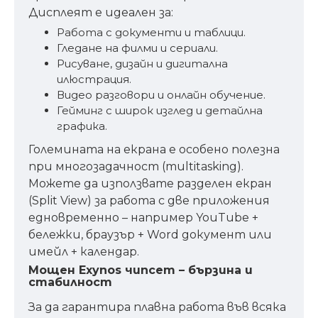
Дисплеят е идеален за:
Работа с документи и таблици.
Гледане на филми и сериали.
Рисуване, дизайн и дигитална
илюстрация.
Видео разговори и онлайн обучение.
Гейминг с широк изглед и детайлна
графика.
Големината на екрана е особено полезна
при многозадачност (multitasking).
Можете да използвате разделен екран
(Split View) за работа с две приложения
едновременно – например YouTube +
бележки, браузър + Word документ или
имейл + календар.
Мощен Exynos чипсет – бързина и
стабилност
За да гарантира плавна работа във всяка