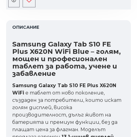
ОПИСАНИЕ
Samsung Galaxy Tab S10 FE
Plus X620N WiFi Blue – голям,
мощен и професионален
таблет за работа, учене и
забавление
Samsung Galaxy Tab S10 FE Plus X620N
WiFi
е таблет от ново поколение,
създаден за потребители, които искат
голям дисплей, висока
производителност, дълъг живот на
батерията и премиум функции, без да
плащат цена за флагман. Моделът
предлага огромен
13.1-инчов дисплей
,