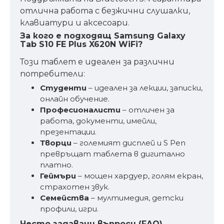
отлична работа с безжични слушалки,
клавиатури и аксесоари.
За кого е подходящ Samsung Galaxy
Tab S10 FE Plus X620N WiFi?
Този таблет е идеален за различни
потребители:
Студенти
– идеален за лекции, записки,
онлайн обучение.
Професионалисти
– отличен за
работа, документи, имейли,
презентации.
Творци
– големият дисплей и S Pen
превръщат таблета в дигитално
платно.
Геймъри
– мощен хардуер, голям екран,
страхотен звук.
Семейства
– мултимедия, детски
профили, игри.
Често задавани въпроси (FAQ)