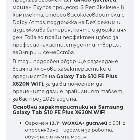
мощен Exynos процесор, S Pen включен в
комплекта, стерео високоговорители с
Dolby Atmos, поддръжка на DeX режим и
издръжлива батерия, която издържа цял
ден. Това го прави перфектен избор за
професионалисти, студенти, творци,
геймъри и семейства.
В този подробен обзор ще разгледаме
всички ключови характеристики и
предимства на
Galaxy Tab S10 FE Plus
X620N WiFi
, за да ви помогнем да
прецените дали е правилният таблет
за вас през 2025 година.
Основни характеристики на Samsung
Galaxy Tab S10 FE Plus X620N WiFi
Огромен
13.1“ WQXGA+ дисплей
с 90Hz
опресняване – идеален за работа,
обучение и мултимедия.