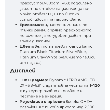
прахоустойчивост IP68; подсилено
защитно стъкло на дисплея за по-
малко отблясъци и по-висока
устойчивост на надраскване.
Ергономия:
изчистени линии и по-
тънки рамки спрямо предходното
поколение за по-удобен захват при
голям диагонал.
Цветове:
титаниеви нюанси като
Titanium Black, Titanium Silver/Blue,
Titanium Gray/White (наличието зависи
от пазара).
Дисплей
Тип и размер:
Dynamic LTPO AMOLED
2X ~6.8–6.9″ с адаптивна честота
1–120
Hz
за супер плавно скролване и
пестене на енергия.
Резолюция и яркост:
висока QHD+
резолюция с пикова яркост над 2,500