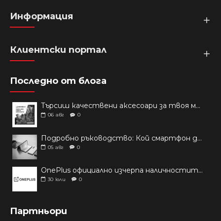
Информация
Клиентски портал
Последно от блога
Търсиш качествени аксесоари за твоя модел? Как правилно да защитим новия си смартфон: Ръководство за аксесоари през 2026 г.
06
авг
0
Подробно ръководство: Кой смартфон да купиш през 2026 г.?
05
авг
0
OnePlus официално изчерпа наличностите си от телефони на основни пазари
30
юли
0
Партньори