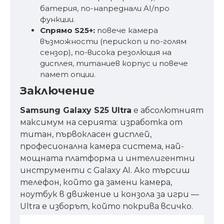
батерия, по-напреднали AI/про
функции.
Спрямо S25+:
повече камера
възможности (перископ и по-голям
сензор), по-висока резолюция на
дисплея, титаниев корпус и повече
памет опции.
Заключение
Samsung Galaxy S25 Ultra
е абсолютният
максимум на серията: изработка от
титан, първокласен дисплей,
професионална камера система, най-
мощната платформа и интелигентни
инструменти с Galaxy AI. Ако търсиш
телефон, който да замени камера,
ноутбук в движение и конзола за игри —
Ultra е изборът, който покрива всичко.