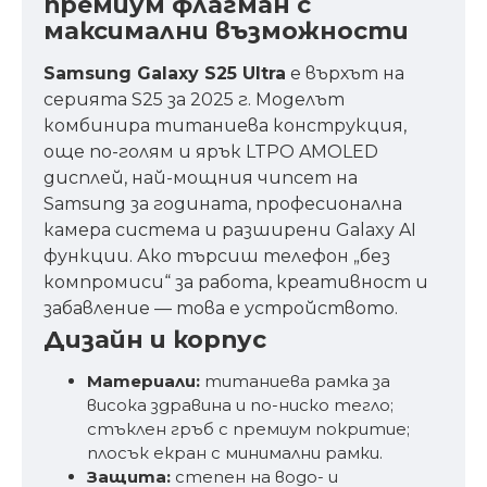
премиум флагман с
максимални възможности
Samsung Galaxy S25 Ultra
е върхът на
серията S25 за 2025 г. Моделът
комбинира титаниева конструкция,
още по-голям и ярък LTPO AMOLED
дисплей, най-мощния чипсет на
Samsung за годината, професионална
камера система и разширени Galaxy AI
функции. Ако търсиш телефон „без
компромиси“ за работа, креативност и
забавление — това е устройството.
Дизайн и корпус
Материали:
титаниева рамка за
висока здравина и по-ниско тегло;
стъклен гръб с премиум покритие;
плосък екран с минимални рамки.
Защита:
степен на водо- и