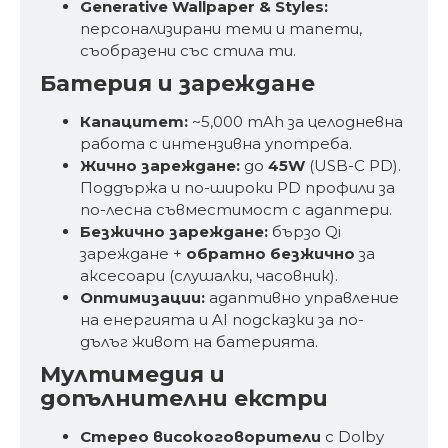
Generative Wallpaper & Styles:
персонализирани теми и тапети,
съобразени със стила ти.
Батерия и зареждане
Капацитет:
~5,000 mAh за целодневна
работа с интензивна употреба.
Жично зареждане:
до
45W
(USB-C PD).
Поддържа и по-широки PD профили за
по-лесна съвместимост с адаптери.
Безжично зареждане:
бързо Qi
зареждане +
обратно безжично
за
аксесоари (слушалки, часовник).
Оптимизации:
адаптивно управление
на енергията и AI подсказки за по-
дълъг живот на батерията.
Мултимедия и
допълнителни екстри
Стерео високоговорители
с Dolby