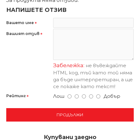
За продукта няма отзиви.
НАПИШЕТЕ ОТЗИВ
Вашето име
Вашият отзив
Забележка:
не въвеждайте
HTML код, тъй като той няма
да бъде интерпретиран, а ще
се покаже като текст!
Лош
Добър
Рейтинг
ПРОДЪЛЖИ
Купувани заедно