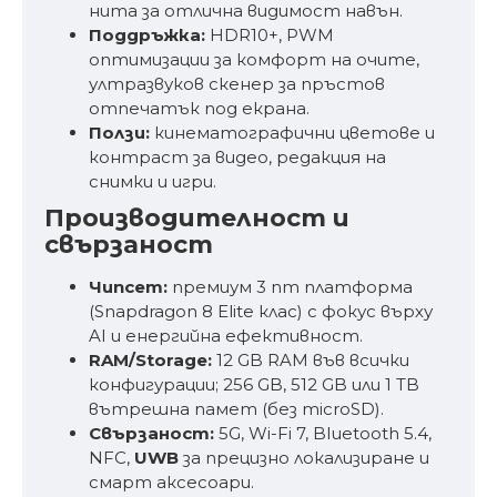
нита за отлична видимост навън.
Поддръжка:
HDR10+, PWM
оптимизации за комфорт на очите,
ултразвуков скенер за пръстов
отпечатък под екрана.
Ползи:
кинематографични цветове и
контраст за видео, редакция на
снимки и игри.
Производителност и
свързаност
Чипсет:
премиум 3 nm платформа
(Snapdragon 8 Elite клас) с фокус върху
AI и енергийна ефективност.
RAM/Storage:
12 GB RAM във всички
конфигурации; 256 GB, 512 GB или 1 TB
вътрешна памет (без microSD).
Свързаност:
5G, Wi-Fi 7, Bluetooth 5.4,
NFC,
UWB
за прецизно локализиране и
смарт аксесоари.