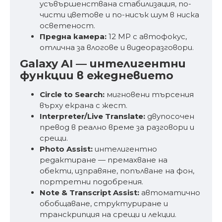
усъвършенствана стабилизация, по-
чисти цветове и по-нисък шум в ниска
осветеност.
Предна камера:
12 MP с автофокус,
отлична за влогове и видеоразговори.
Galaxy AI — интелигентни
функции в ежедневието
Circle to Search:
мигновени търсения
върху екрана с жест.
Interpreter/Live Translate:
двупосочен
превод в реално време за разговори и
срещи.
Photo Assist:
интелигентно
редактиране — премахване на
обекти, изправяне, попълване на фон,
портретни подобрения.
Note & Transcript Assist:
автоматично
обобщаване, структуриране и
транскрипция на срещи и лекции.