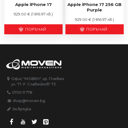
Apple iPhone 17
Apple iPhone 17 256 GB
Purple
929.00 €
(1 816.97 лв.)
929.00 €
(1 816.97 лв.)
ПОРЪЧАЙ
ПОРЪЧАЙ
Офис "МОВЕН", гр. Плевен
ул. "П. Р. Славейков" 73
0700 11 778
shop@moven.bg
За връзка