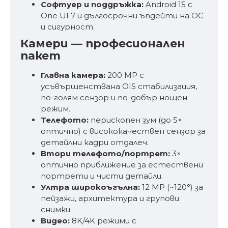
Софтуер и поддръжка:
Android 15 с
One UI 7 и дългосрочни ъпдейти на ОС
и сигурност.
Камери — професионален
пакет
Главна камера:
200 MP с
усъвършенствана OIS стабилизация,
по-голям сензор и по-добър нощен
режим.
Телефото:
перископен зум (до 5×
оптично) с висококачествен сензор за
детайлни кадри отдалеч.
Втори телефото/портрет:
3×
оптично приближение за естествени
портрети и чисти детайли.
Ултра широкоъгълна:
12 MP (~120°) за
пейзажи, архитектура и групови
снимки.
Видео:
8K/4K режими с