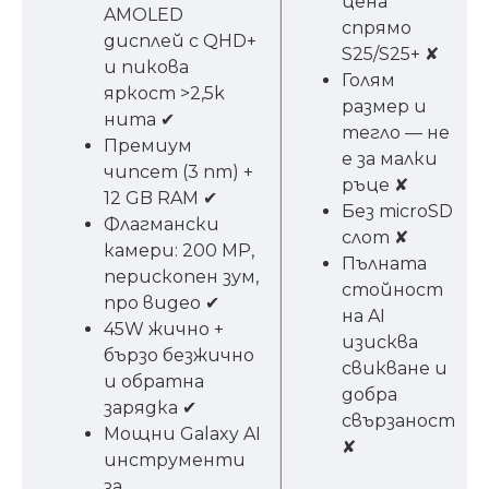
цена
AMOLED
спрямо
дисплей с QHD+
S25/S25+ ✘
и пикова
Голям
яркост >2,5k
размер и
нита ✔
тегло — не
Премиум
е за малки
чипсет (3 nm) +
ръце ✘
12 GB RAM ✔
Без microSD
Флагмански
слот ✘
камери: 200 MP,
Пълната
перископен зум,
стойност
про видео ✔
на AI
45W жично +
изисква
бързо безжично
свикване и
и обратна
добра
зарядка ✔
свързаност
Мощни Galaxy AI
✘
инструменти
за