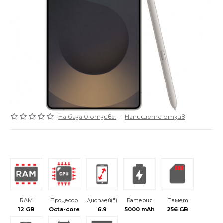
На база 0 отзива.
-
Напишете отзив
RAM
Процесор
Дисплей(")
Батерия
Памет
12 GB
Octa-core
6.9
5000 mAh
256 GB