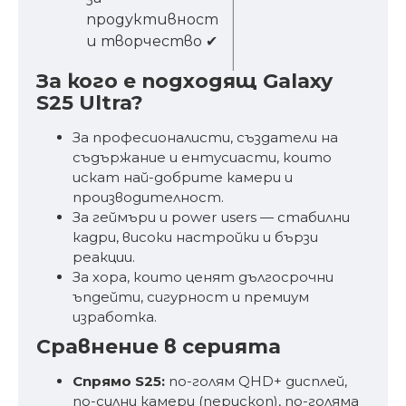
продуктивност
и творчество ✔
За кого е подходящ Galaxy
S25 Ultra?
За професионалисти, създатели на
съдържание и ентусиасти, които
искат най-добрите камери и
производителност.
За геймъри и power users — стабилни
кадри, високи настройки и бързи
реакции.
За хора, които ценят дългосрочни
ъпдейти, сигурност и премиум
изработка.
Сравнение в серията
Спрямо S25:
по-голям QHD+ дисплей,
по-силни камери (перископ), по-голяма