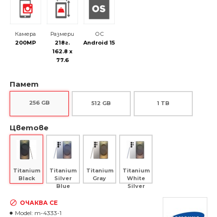
Камера
Размери
ОС
200MP
218г.
Android 15
162.8 x
77.6
Памет
256 GB
512 GB
1 TB
Цветове
Titanium
Titanium
Titanium
Titanium
Silver
Gray
White
Black
Blue
Silver
ОЧАКВА СЕ
Model:
m-4333-1