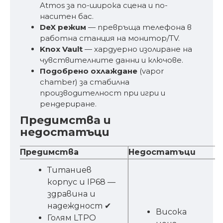
Atmos за по-широка сцена и по-
наситен бас.
DeX режим
— превръща телефона в
работна станция на монитор/TV.
Knox Vault
— хардуерно изолиране на
чувствителните данни и ключове.
Подобрено охлаждане
(vapor
chamber) за стабилна
производителност при игри и
рендериране.
Предимства и
недостатъци
Предимства
Недостатъци
Титаниев
корпус и IP68 —
здравина и
надеждност ✔
Висока
Голям LTPO