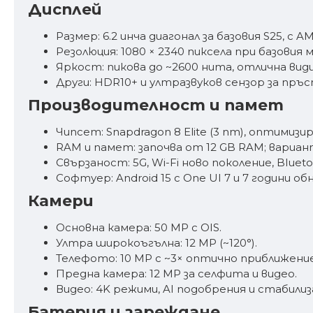
Дисплей
Размер: 6.2 инча диагонал за базовия S25, с
Резолюция: 1080 × 2340 пиксела при базовия м
Яркост: пикова до ~2600 нита, отлична ви
Други: HDR10+ и ултразвуков сензор за пръ
Производителност и памет
Чипсет: Snapdragon 8 Elite (3 nm), оптимиз
RAM и памет: започва от 12 GB RAM; варианти с
Свързаност: 5G, Wi-Fi ново поколение, Bluet
Софтуер: Android 15 с One UI 7 и 7 години о
Камери
Основна камера: 50 MP с OIS.
Ултра широкоъгълна: 12 MP (~120°).
Телефото: 10 MP с ~3× оптично приближение
Предна камера: 12 MP за селфита и видео.
Видео: 4K режими, AI подобрения и стабилиз
Батерия и зареждане