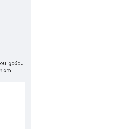
ей, добри
т от