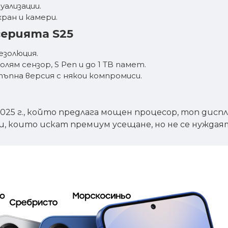
уализации.
кран и камери.
серията S25
езолюция.
лям сензор, S Pen и до 1 TB памет.
тъпна версия с някои компромиси.
2025 г., който предлага мощен процесор, топ диспл
зи, които искат премиум усещане, но не се нуждая