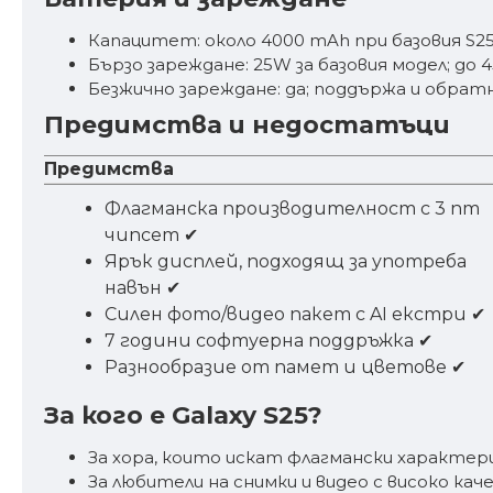
Капацитет: около 4000 mAh при базовия S25
Бързо зареждане: 25W за базовия модел; до 45
Безжично зареждане: да; поддържа и обратн
Предимства и недостатъци
Предимства
Флагманска производителност с 3 nm
чипсет ✔
Ярък дисплей, подходящ за употреба
навън ✔
Силен фото/видео пакет с AI екстри ✔
7 години софтуерна поддръжка ✔
Разнообразие от памет и цветове ✔
За кого е Galaxy S25?
За хора, които искат флагмански характери
За любители на снимки и видео с високо кач