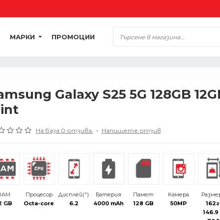
МАРКИ
ПРОМОЦИИ
amsung Galaxy S25 5G 128GB 12
int
На база 0 отзива.
-
Напишете отзив
RAM
Процесор
Дисплей(")
Батерия
Памет
Камера
Разме
2 GB
Octa-core
6.2
4000 mAh
128 GB
50MP
162г
146.9