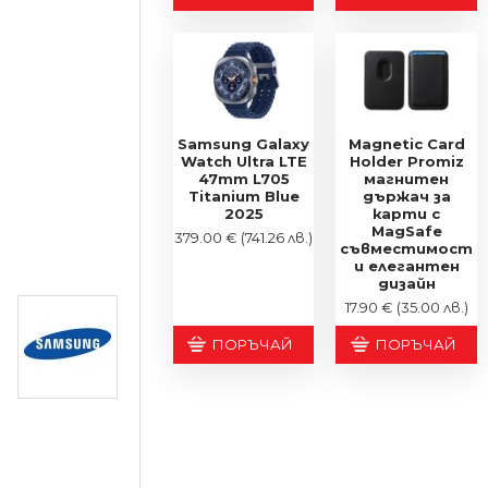
Samsung Galaxy
Magnetic Card
Watch Ultra LTE
Holder Promiz
47mm L705
магнитен
Titanium Blue
държач за
2025
карти с
MagSafe
379.00 €
(741.26 лв.)
съвместимост
и елегантен
дизайн
17.90 €
(35.00 лв.)
ПОРЪЧАЙ
ПОРЪЧАЙ