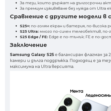
За тези, които държат на дългосрочни акт
За премиум изживяване без нужда от Ultra е
Сравнение с другите модели в 
S25+:
по-голям екран и батерия, по-висока р
S25 Ultra:
много по-силен телеобектив, по-го
S25 Edge / FE:
Edge е по-тънък; FE е по-дос
Заключение
Samsung Galaxy S25
е балансиран флагман за 
камери и дълга поддръжка. Подходящ е за те
максимума на Ultra версията.