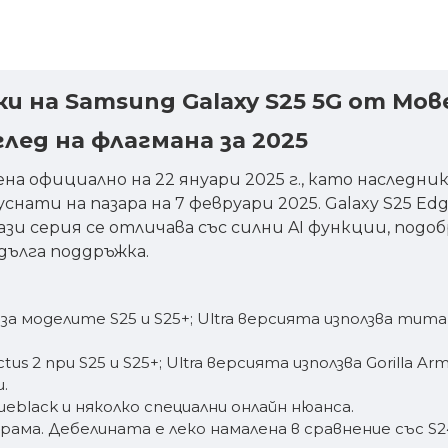
и на Samsung Galaxy S25 5G от Мов
глед на флагмана за 2025
а официално на 22 януари 2025 г., като наследник
уснати на пазара на 7 февруари 2025. Galaxy S25 Edg
ази серия се отличава със силни AI функции, подо
дълга поддръжка.
а моделите S25 и S25+; Ultra версията използва тита
us 2 при S25 и S25+; Ultra версията използва Gorilla Arm
.
 Blueblack и няколко специални онлайн нюанса.
 грама. Дебелината е леко намалена в сравнение със S