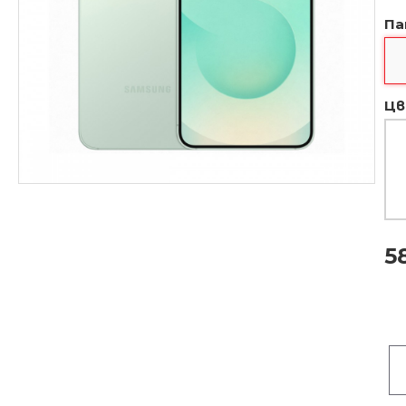
Па
Цв
5