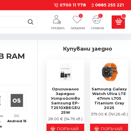
0700 11 778
0885 255 221
0
0
0
ПРОФИЛ
ЛЮБИМИ
СРАВНИ
Купувани заедно
GB RAM
Оригинално
Samsung Galaxy
Зарядно
Watch Ultra LTE
Устройство
47mm L705
Samsung EP-
Titanium Gray
T2510XBEGEU
2025
25W
379.00 €
(741.26 лв.)
ри
ОС
28.00 €
(54.76 лв.)
.
Android 15
 x
ПОРЪЧАЙ
ПОРЪЧАЙ