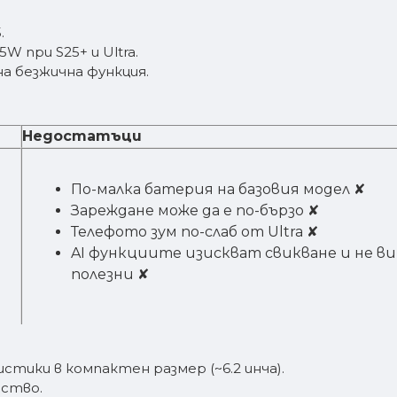
.
W при S25+ и Ultra.
а безжична функция.
Недостатъци
По-малка батерия на базовия модел ✘
Зареждане може да е по-бързо ✘
Телефото зум по-слаб от Ultra ✘
AI функциите изискват свикване и не ви
полезни ✘
стики в компактен размер (~6.2 инча).
ество.