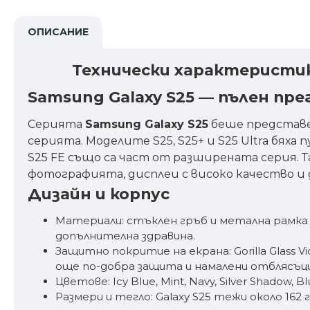
ОПИСАНИЕ
Технически характеристик
Samsung Galaxy S25 — пълен пре
Серията
Samsung Galaxy S25
беше представен
серията. Моделите S25, S25+ и S25 Ultra бяха п
S25 FE също са част от разширената серия. Т
фотографията, дисплеи с високо качество и 
Дизайн и корпус
Материали: стъклен гръб и метална рамка з
допълнителна здравина.
Защитно покритие на екрана: Gorilla Glass Vict
още по-добра защита и намалени отблясъци
Цветове: Icy Blue, Mint, Navy, Silver Shadow,
Размери и тегло: Galaxy S25 тежи около 162