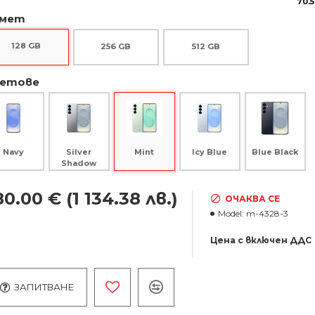
70.5
мет
128 GB
256 GB
512 GB
етове
Navy
Silver
Icy Blue
Blue Black
Mint
Shadow
80.00 €
(1 134.38 лв.)
ОЧАКВА СЕ
Model:
m-4328-3
Цена с включен ДДС
ЗАПИТВАНЕ