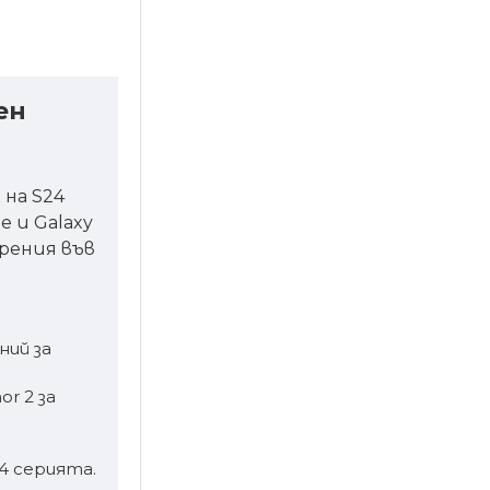
ен
 на S24
e и Galaxy
брения във
ний за
or 2 за
24 серията.