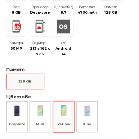
RAM
Процесор
Дисплей(")
Батерия
Памет
8 GB
Deca-core
6.7
4700 mAh
128 GB
Камера
Размери
ОС
50 MP
213 г 162 x
Android
77.3
14
Памет
128 GB
Цветове
Graphite
Mint
Blue
Yellow