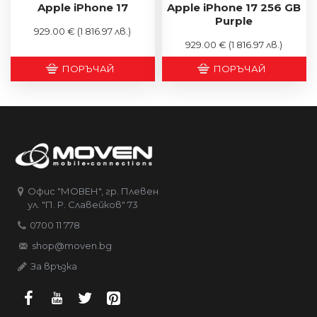
Apple iPhone 17
Apple iPhone 17 256 GB
Purple
929.00 €
(1 816.97 лв.)
929.00 €
(1 816.97 лв.)
ПОРЪЧАЙ
ПОРЪЧАЙ
Офис "МОВЕН", гр. Плевен
ул. "П. Р. Славейков" 73
0700 11 778
shop@moven.bg
За връзка