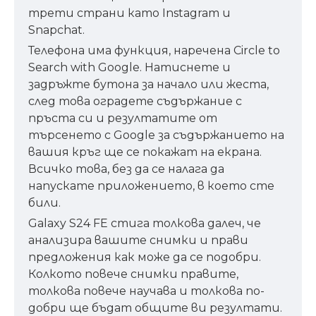
трети страни като Instagram и
Snapchat.
Телефона има функция, наречена Circle to
Search with Google. Натиснете и
задръжте бутона за начало или жеста,
след това оградете съдържание с
пръста си и резултатите от
търсенето с Google за съдържанието на
вашия кръг ще се покажат на екрана.
Всичко това, без да се налага да
напускате приложението, в което сте
били.
Galaxy S24 FE стига толкова далеч, че
анализира вашите снимки и прави
предложения как може да се подобри.
Колкото повече снимки правите,
толкова повече научава и толкова по-
добри ще бъдат общите ви резултати.