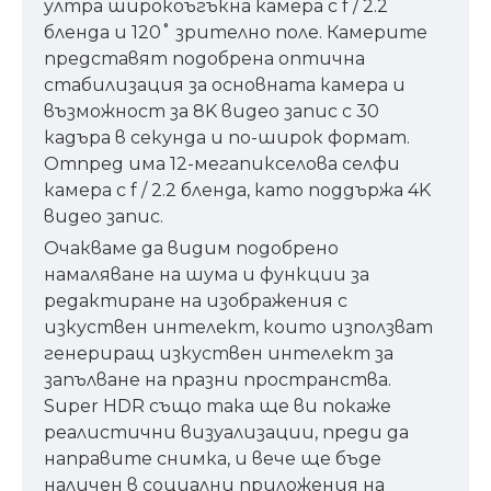
ултра широкоъгъкна камера с f / 2.2
бленда и 120˚ зрително поле. Камерите
представят подобрена оптична
стабилизация за основната камера и
възможност за 8K видео запис с 30
кадъра в секунда и по-широк формат.
Отпред има 12-мегапикселова селфи
камера с f / 2.2 бленда, като поддържа 4K
видео запис.
Очакваме да видим подобрено
намаляване на шума и функции за
редактиране на изображения с
изкуствен интелект, които използват
генериращ изкуствен интелект за
запълване на празни пространства.
Super HDR също така ще ви покаже
реалистични визуализации, преди да
направите снимка, и вече ще бъде
наличен в социални приложения на