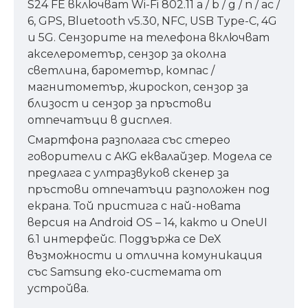
S24 FE включват Wi-Fi 802.11 a / b / g / n / ac /
6, GPS, Bluetooth v5.30, NFC, USB Type-C, 4G
и 5G. Сензорите на телефона включват
акселерометър, сензор за околна
светлина, барометър, компас /
магнитометър, жироскоп, сензор за
близост и сензор за пръстови
отпечатъци в дисплея.
Смартфона разполага със стерео
говорители с AKG еквалайзер. Модела се
предлага с ултразвуков скенер за
пръстови отпечатъци разположен под
екрана. Той пристига с най-новата
версия на Android OS – 14, както и OneUI
6.1 интерфейс. Поддържа се DeX
възможности и отлична комуникация
със Samsung еко-системата от
устройва.