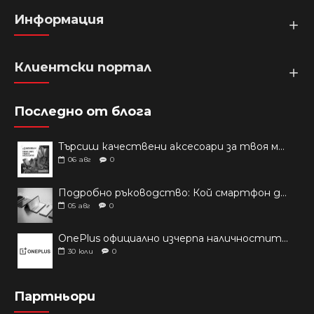
Информация
Клиентски портал
Последно от блога
Търсиш качествени аксесоари за твоя модел? Как правилно да защитим новия си смартфон: Ръководство за аксесоари през 2026 г.
06
авг
0
Подробно ръководство: Кой смартфон да купиш през 2026 г.?
05
авг
0
OnePlus официално изчерпа наличностите си от телефони на основни пазари
30
юли
0
Партньори