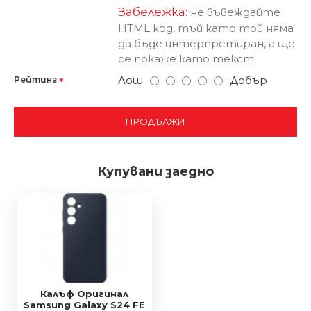
Забележка:
не въвеждайте
HTML код, тъй като той няма
да бъде интерпретиран, а ще
се покаже като текст!
Лош
Добър
Рейтинг
ПРОДЪЛЖИ
Купувани заедно
Калъф Оригинал
Samsung Galaxy S24 FE