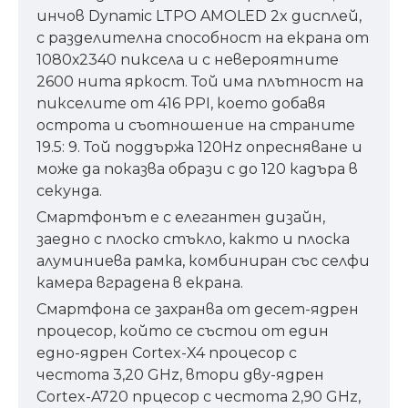
инчов Dynamic LTPO AMOLED 2x дисплей,
с разделителна способност на екрана от
1080х2340 пиксела и с невероятните
2600 нита яркост. Той има плътност на
пикселите от 416 PPI, което добавя
острота и съотношение на страните
19.5: 9. Той поддържа 120Hz опресняване и
може да показва образи с до 120 кадъра в
секунда.
Смартфонът е с елегантен дизайн,
заедно с плоскo стъклo, както и плоска
алуминиева рамка, комбиниран със селфи
камера вградена в екрана.
Смартфона се захранва от десет-ядрен
процесор, който се състои от един
едно-ядрен Cortex-X4 процесор с
честота 3,20 GHz, втори дву-ядрен
Cortex-A720 прцесор с честота 2,90 GHz,