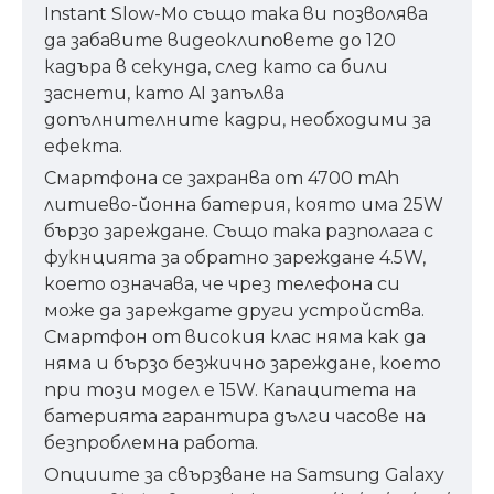
Instant Slow-Mo също така ви позволява
да забавите видеоклиповете до 120
кадъра в секунда, след като са били
заснети, като AI запълва
допълнителните кадри, необходими за
ефекта.
Смартфона се захранва от 4700 mAh
литиево-йонна батерия, която има 25W
бързо зареждане. Също така разполага с
фукнцията за обратно зареждане 4.5W,
което означава, че чрез телефона си
може да зареждате други устройства.
Смартфон от високия клас няма как да
няма и бързо безжично зареждане, което
при този модел е 15W. Капацитета на
батерията гарантира дълги часове на
безпроблемна работа.
Опциите за свързване на Samsung Galaxy