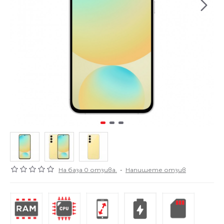
На база 0 отзива.
-
Напишете отзив