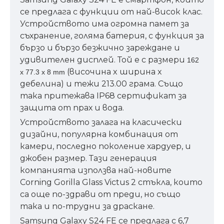
се предлага с функции от най-висок клас.
Устройството има огромна памет за
съхранение, голяма батерия, с функция за
бързо и бързо безжично зареждане и
удивителен дисплей. Той е с размери
162
(височина x ширина x
x 77.3 x 8 mm
дебелина) и тежи 213.00 грама. Също
така притежава IP68 сертификат за
защита от прах и вода.
Устройството залага на класически
дизайни, популярна комбинация от
камери, последно поколение хардуер, и
джобен размер. Тази генерация
компанията използва най-новите
Corning Gorilla Glass Victus 2 стъкла, които
са още по-здрави от преди, но също
така и по-трудни за драскане.
Samsung Galaxy S24 FE се предлага с 6,7