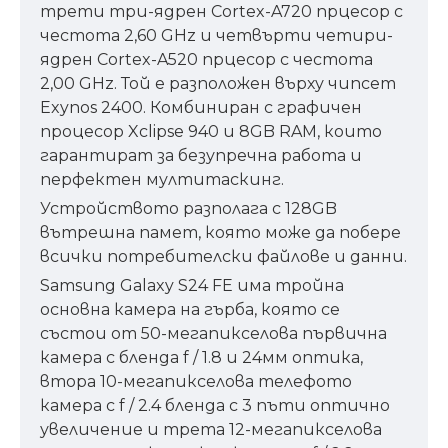
трети три-ядрен Cortex-A720 прцесор с
честота 2,60 GHz и четвърти четири-
ядрен Cortex-A520 прцесор с честота
2,00 GHz. Той е разположен върху чипсет
Exynos 2400. Комбиниран с графичен
процесор Xclipse 940 и 8GB RAM, които
гарантират за безупречна работа и
перфектен мултитаскинг.
Устройството разполага с 128GB
вътрешна памет, която може да побере
всички потребителски файлове и данни.
Samsung Galaxy S24 FE има тройна
основна камера на гърба, която се
състои от 50-мегапикселова първична
камера с бленда f / 1.8 и 24мм оптика,
втора 10-мегапикселова телефото
камера с f / 2.4 бленда с 3 пъти оптично
увеличение и трета 12-мегапикселова