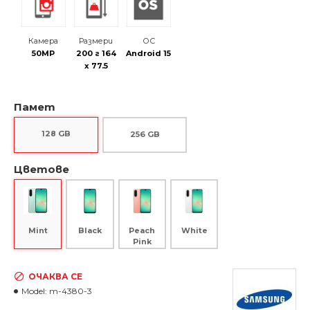
Камера
Размери
ОС
50MP
200 г 164
Android 15
x 77.5
Памет
128 GB
256 GB
Цветове
Black
Peach
White
Mint
Pink
ОЧАКВА СЕ
Model:
m-4380-3