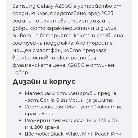
Samsung Galaxy A26 5G е устройство от
средния клас, представено през 2025
година. То съчетава стилен дизайн,
добри фото характеристики и дълъг
живот на батерията, както и стабилна
софтуерна поддръжка. Ако търсите
мощен смартфон, който предлага
всички основни екстри, но без
флагманската цена, A26 5G е отличен
избор.
Дизайн и корпус
Материали: стъклен гръб и предна
част, Gorilla Glass Victus+ за защита
Сертификация: IP67 – устойчивост на
прах и вода
Размери и тегло: около 164 x 77.5 x 7.7
мм, 200 грама
Цветове: Black, White, Mint, Peach Pink