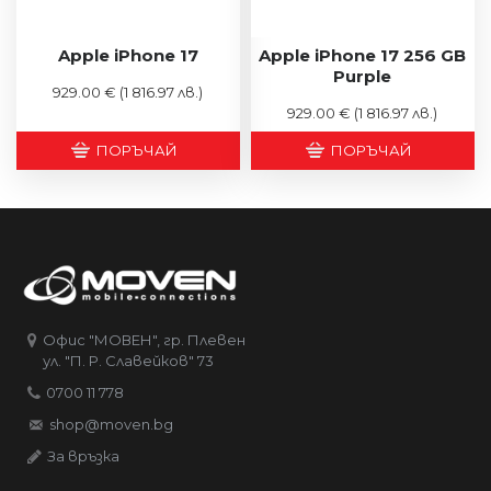
Apple iPhone 17
Apple iPhone 17 256 GB
Purple
929.00 €
(1 816.97 лв.)
929.00 €
(1 816.97 лв.)
ПОРЪЧАЙ
ПОРЪЧАЙ
Офис "МОВЕН", гр. Плевен
ул. "П. Р. Славейков" 73
0700 11 778
shop@moven.bg
За връзка