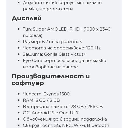
Дизайн: тънък корпус, минимални
рамки, модерен стил
Дисплей
Тип: Super AMOLED, FHD+ (1080 x 2340
пиксела)
Размер: 6.7 инча диагонал
Честота на опресняване: 120 Hz
Защита: Gorilla Glass Victus+
Eye Care сертификация за по-малко
натоварване на очите
Производителност и
софтуер
Чипсет: Exynos 1380
RAM: 6 GB / 8 GB
Вътрешна памет: 128 GB / 256 GB
ОС: Android 15 с One UI 7
Обновления: до 6 години поддръжка
Свързаност: 5G, NFC, Wi-Fi, Bluetooth