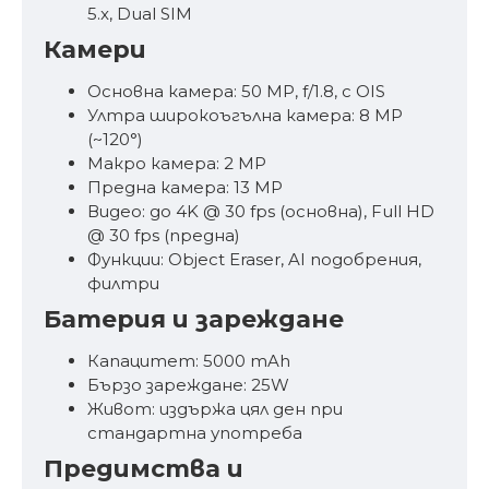
5.x, Dual SIM
Камери
Основна камера: 50 MP, f/1.8, с OIS
Ултра широкоъгълна камера: 8 MP
(~120°)
Макро камера: 2 MP
Предна камера: 13 MP
Видео: до 4K @ 30 fps (основна), Full HD
@ 30 fps (предна)
Функции: Object Eraser, AI подобрения,
филтри
Батерия и зареждане
Капацитет: 5000 mAh
Бързо зареждане: 25W
Живот: издържа цял ден при
стандартна употреба
Предимства и