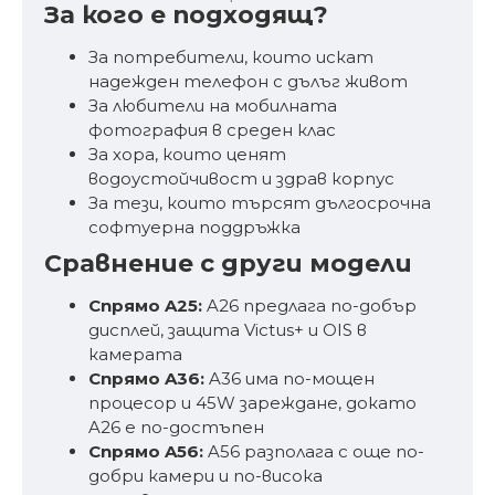
За кого е подходящ?
За потребители, които искат
надежден телефон с дълъг живот
За любители на мобилната
фотография в среден клас
За хора, които ценят
водоустойчивост и здрав корпус
За тези, които търсят дългосрочна
софтуерна поддръжка
Сравнение с други модели
Спрямо A25:
A26 предлага по-добър
дисплей, защита Victus+ и OIS в
камерата
Спрямо A36:
A36 има по-мощен
процесор и 45W зареждане, докато
A26 е по-достъпен
Спрямо A56:
A56 разполага с още по-
добри камери и по-висока