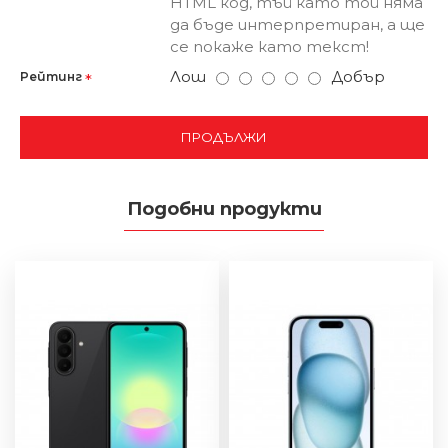
HTML код, тъй като той няма
да бъде интерпретиран, а ще
се покаже като текст!
Лош
Добър
Рейтинг
ПРОДЪЛЖИ
Подобни продукти