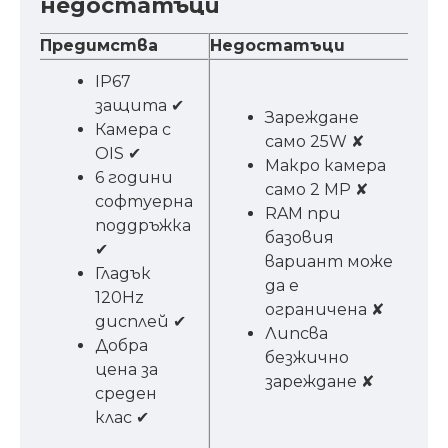
недостатъци
Предимства
Недостатъци
IP67
защита ✔
Зареждане
Камера с
само 25W ✘
OIS ✔
Макро камера
6 години
само 2 MP ✘
софтуерна
RAM при
поддръжка
базовия
✔
вариант може
Гладък
да е
120Hz
ограничена ✘
дисплей ✔
Липсва
Добра
безжично
цена за
зареждане ✘
среден
клас ✔