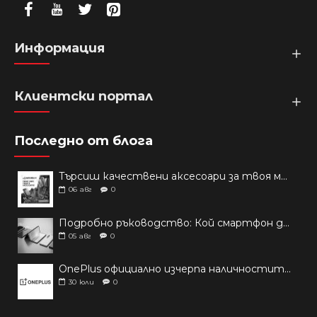
Информация
Клиентски портал
Последно от блога
Търсиш качествени аксесоари за твоя модел? Как правилно да защитим новия си смартфон: Ръководство за аксесоари през 2026 г.
06
авг
0
Подробно ръководство: Кой смартфон да купиш през 2026 г.?
05
авг
0
OnePlus официално изчерпа наличностите си от телефони на основни пазари
30
юли
0