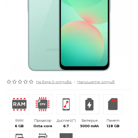
На база 0 отзива.
-
Напишете отзив
RAM
Процесор
Дисплей(")
Батерия
Памет
6 GB
Octa-core
6.7
5000 mAh
128 GB