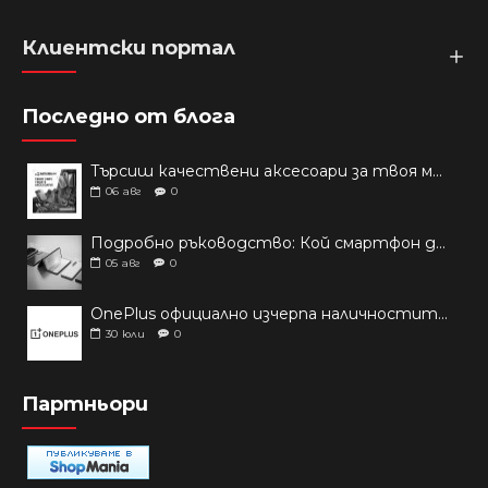
Клиентски портал
Последно от блога
Търсиш качествени аксесоари за твоя модел? Как правилно да защитим новия си смартфон: Ръководство за аксесоари през 2026 г.
06
авг
0
Подробно ръководство: Кой смартфон да купиш през 2026 г.?
05
авг
0
OnePlus официално изчерпа наличностите си от телефони на основни пазари
30
юли
0
Партньори