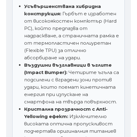
Усъвършенствана хибридна
конструкция:
Гърбът е изработен
от високоякостен компютър (Hard
PC), който предпазва от
надраскване, а страничната рамка е
от термопластичен полиуретан
(Flexible TPU) за отлично
абсорбиране на удари.
Въздушни възглавници в ъглите
(Impact Bumper):
Четирите ъгъла са
подсилени с вградени зони против
удари, които поемат кинетичната
енергия при изпускане на
смартфона на твърда повърхност.
Кристална прозрачност с Anti-
Yellowing ефект:
Изключително
високата оптична пропускливост
подчертава оригиналния титаниев