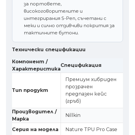
за портовете,
високоговорителите и
интегрирания S-Pen, съчетани с
меки и силно отзивчиви покрития за
тактилните бутони.
Технически спецификации
Компонент /
Спецификация
Характеристика
Премиум хибриден
прозрачен
Тип продукт
предпазен кейс
(гръб)
Производител /
Nillkin
Марка
Серия на модела
Nature TPU Pro Case