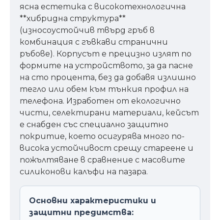
ясна естетика с високотехнологична
**хибридна структура**
(износоустойчив твърд гръб в
комбинация с гъвкави странични
ръбове). Корпусът е прецизно излят по
формите на устройството, за да пасне
на сто процента, без да добавя излишно
тегло или обем към тънкия профил на
телефона. Изработен от екологично
чисти, селектирани материали, кейсът
е снабден със специално защитно
покритие, което осигурява много по-
висока устойчивост срещу стареене и
пожълтяване в сравнение с масовите
силиконови калъфи на пазара.
Основни характеристики и
защитни предимства: