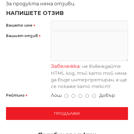
За продукта няма отзиви.
НАПИШЕТЕ ОТЗИВ
Вашето име
Вашият отзив
Забележка:
не въвеждайте
HTML код, тъй като той няма
да бъде интерпретиран, а ще
се покаже като текст!
Лош
Добър
Рейтинг
ПРОДЪЛЖИ