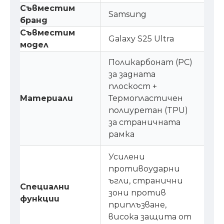
Съвместим
Samsung
бранд
Съвместим
Galaxy S25 Ultra
модел
Поликарбонат (PC)
за задната
плоскост +
Материали
Термопластичен
полиуретан (TPU)
за страничната
рамка
Усилени
противоударни
ъгли, странични
Специални
зони против
функции
приплъзване,
висока защита от