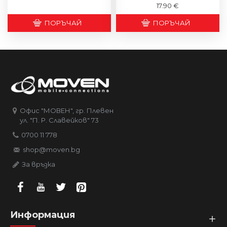
17.90 €
ПОРЪЧАЙ
ПОРЪЧАЙ
Офис "МОВЕН", гр. Плевен
ул. "П. Р. Славейков" 73
0700 11 778
shop@moven.bg
За връзка
Информация