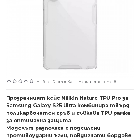
На база 0 отзива.
-
Напишете отзив
Прозрачният кейс Nillkin Nature TPU Pro за
Samsung Galaxy S25 Ultra комбинира твърд
поликарбонатен гръб и гъвкава TPU рамка
за оптимална защита.
Моделът разполага с подсилени
противоударни ъгли, повдигнати бордове