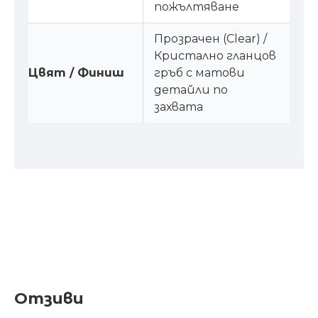
пожълтяване
Прозрачен (Clear) /
Кристално гланцов
Цвят / Финиш
гръб с матови
детайли по
захвата
Отзиви