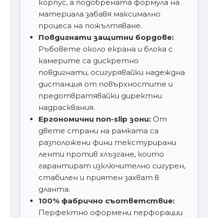
корпус, а подобрената формула на
материала забавя максимално
процеса на пожълтяване.
Повдигнати защитни бордове:
Ръбовете около екрана и блока с
камерите са дискретно
повдигнати, осигурявайки надеждна
дистанция от повърхностите и
предотвратявайки директни
надрасквания.
Ергономични non-slip зони:
От
двете страни на рамката са
разположени фини текстурирани
ленти против хлъзгане, които
гарантират изключително сигурен,
стабилен и приятен захват в
дланта.
100% фабрично съответствие:
Перфектно оформени перфорации