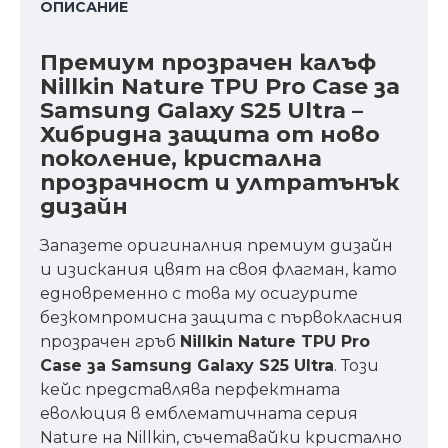
ОПИСАНИЕ
Премиум прозрачен калъф
Nillkin Nature TPU Pro Case за
Samsung Galaxy S25 Ultra –
Хибридна защита от ново
поколение, кристална
прозрачност и ултратънък
дизайн
Запазете оригиналния премиум дизайн
и изискания цвят на своя флагман, като
едновременно с това му осигурите
безкомпромисна защита с първокласния
прозрачен гръб
Nillkin Nature TPU Pro
Case за Samsung Galaxy S25 Ultra
. Този
кейс представлява перфектната
еволюция в емблематичната серия
Nature на Nillkin, съчетавайки кристално