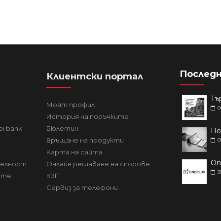
Последн
Клиентски портал
Моят профил
0
История на поръчките
bi bank
Бюлетин
Връщане на продукти
0
Карта на сайта
телност
Онлайн решаване на спорове
3
ите
КЗП
Сервиз за телефони