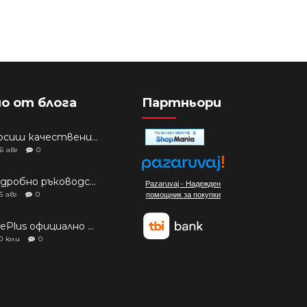
о от блога
Партньори
Търсиш качествени аксесоари за твоя модел? Как правилно да защитим новия си смартфон: Ръководство за аксесоари през 2026 г.
6
авг
0
Подробно ръководство: Кой смартфон да купиш през 2026 г.?
Pazaruvaj - Надежден
5
авг
0
помощник за покупки
OnePlus официално изчерпа наличностите си от телефони на основни пазари
0
юли
0