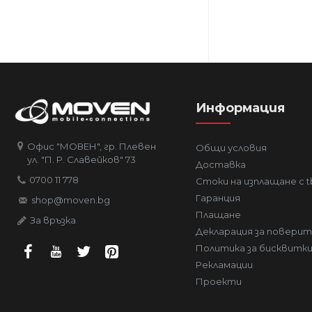
Информация
Офис "МОВЕН", гр. Плевен
Общи условия
ул. "П. Р. Славейков" 73
Доставка
0700 11 778
Стоки на изплащане с t
Гаранция
shop@moven.bg
Плащане
За връзка
Декларация за повери
Политика за бисквитк
Рекламации
Проекти