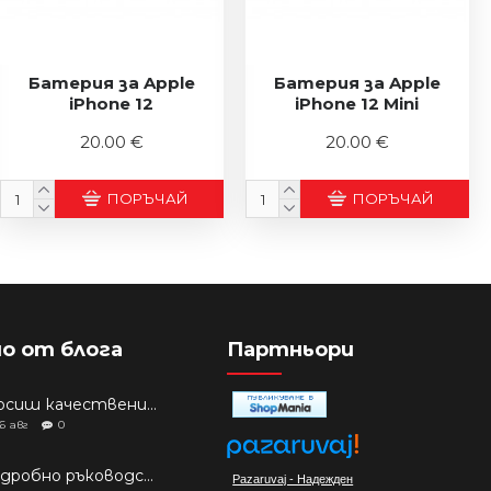
Батерия за Apple
Батерия за Apple
iPhone 12
iPhone 12 Mini
20.00 €
20.00 €
ПОРЪЧАЙ
ПОРЪЧАЙ
о от блога
Партньори
Търсиш качествени аксесоари за твоя модел? Как правилно да защитим новия си смартфон: Ръководство за аксесоари през 2026 г.
6
авг
0
Подробно ръководство: Кой смартфон да купиш през 2026 г.?
Pazaruvaj - Надежден