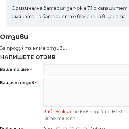
Оригинална батерия за Nokia 7.1 с капацитет
Смяната на батерията е включена в цената.
Отзиви
За продукта няма отзиви.
НАПИШЕТЕ ОТЗИВ
Вашето име
Вашият отзив
Забележка:
не въвеждайте HTML ко
като текст!
Лош
Добър
Рейтинг