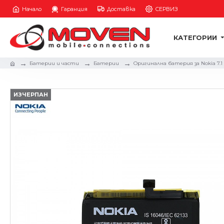
Начало
Гаранция
Доставка
СЕРВИЗ
КАТЕГОРИИ
Батерии и части
Батерии
Оригинална батерия за Nokia 7.1
ИЗЧЕРПАН