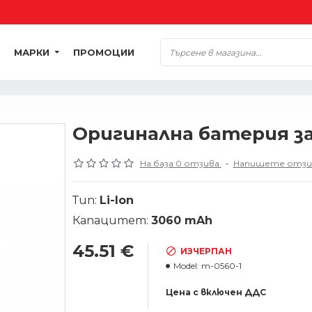
МАРКИ
ПРОМОЦИИ
Оригинална батерия за 
На база 0 отзива.
-
Напишете отзи
Тип:
Li-Ion
Капацитет:
3060 mAh
45.51 €
ИЗЧЕРПАН
Model:
m-0560-1
Цена с включен ДДС