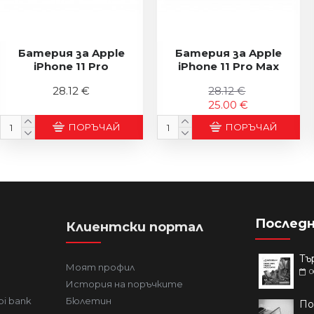
Батерия за Apple
Батерия за Apple
iPhone 11 Pro
iPhone 11 Pro Max
28.12 €
28.12 €
25.00 €
ПОРЪЧАЙ
ПОРЪЧАЙ
Последн
Клиентски портал
Моят профил
0
История на поръчките
bi bank
Бюлетин