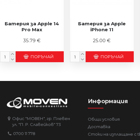
Батерия за Apple 14
Батерия за Apple
Pro Max
iPhone 11
35.79 €
25.00 €
ПОРЪЧАЙ
ПОРЪЧАЙ
Информация
Офис "МОВЕН", гр. Плевен
Общи условия
ул. "П. Р. Славейков" 73
Доставка
0700 11 778
Стоки на изплащане с t