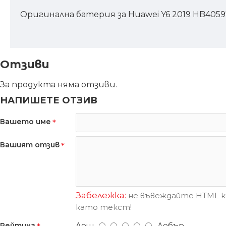
Оригинална батерия за Huawei Y6 2019 HB405
Отзиви
За продукта няма отзиви.
НАПИШЕТЕ ОТЗИВ
Вашето име
Вашият отзив
Забележка:
не въвеждайте HTML ко
като текст!
Лош
Добър
Рейтинг