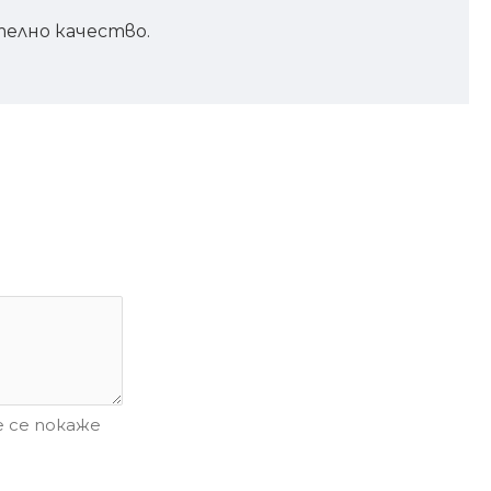
телно качество.
 се покаже