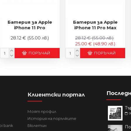
Батерия за Apple
Батерия за Apple
iPhone 11 Pro
iPhone 11 Pro Max
28.12 €
(55.00 лв.)
28.12 €
(55.00 лв.)
25.00 €
(48.90 лв.)
ПОРЪЧАЙ
ПОРЪЧАЙ
Последн
Клиентски портал
Моят профил
0
История на поръчките
bi bank
Бюлетин