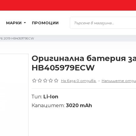
МАРКИ
ПРОМОЦИИ
Y6 2019 HB405979ECW
Оригинална батерия за
HB405979ECW
На база 0 отзива.
-
Напишете отзи
Тип:
Li-Ion
Капацитет:
3020
mAh