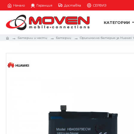
Начало
Гаранция
Доставка
СЕРВИЗ
КАТЕГОРИИ
Батерии и части
Батерии
Оригинална батерия за Huawei 