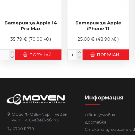
Батерия за Apple 14
Батерия за Apple
Pro Max
iPhone 11
35.79 €
(70.00 лв.)
25.00 €
(48.90 лв.)
ПОРЪЧАЙ
ПОРЪЧАЙ
Информация
Офис "МОВЕН", гр. Плевен
Общи условия
ул. "П. Р. Славейков" 73
Доставка
0700 11 778
Стоки на изплащане с t