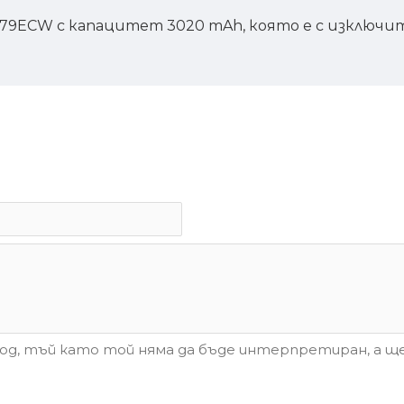
979ECW с капацитет 3020 mAh, която е с изключи
д, тъй като той няма да бъде интерпретиран, а ще