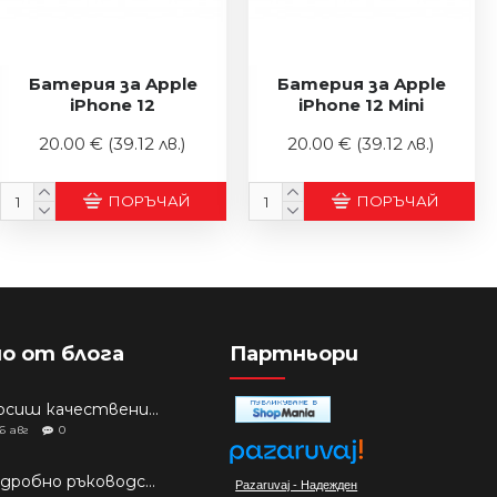
Батерия за Apple
Батерия за Apple
iPhone 12
iPhone 12 Mini
20.00 €
(39.12 лв.)
20.00 €
(39.12 лв.)
ПОРЪЧАЙ
ПОРЪЧАЙ
о от блога
Партньори
Търсиш качествени аксесоари за твоя модел? Как правилно да защитим новия си смартфон: Ръководство за аксесоари през 2026 г.
6
авг
0
Подробно ръководство: Кой смартфон да купиш през 2026 г.?
Pazaruvaj - Надежден