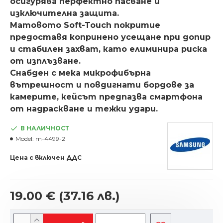
осигурява перфектно пасване и
изключителна защита.
Матовото Soft-Touch покритие
предоставя копринено усещане при допир
и стабилен захват, като елиминира риска
от изплъзване.
Снабден с мека микрофибърна
вътрешност и повдигнати бордове за
камерите, кейсът предпазва смартфона
от надраскване и тежки удари.
В НАЛИЧНОСТ
Model:
m-4499-2
Цена с включен ДДС
19.00 €
(37.16 лв.)