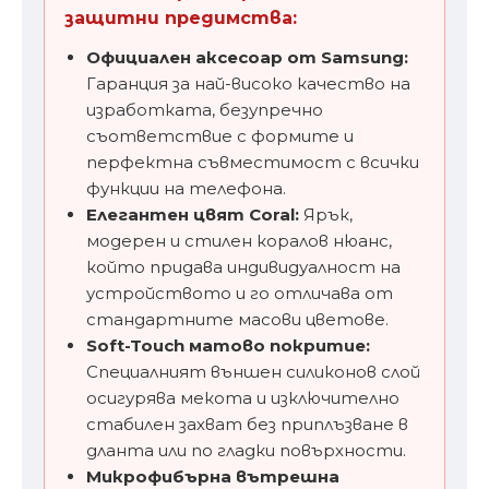
защитни предимства:
Официален аксесоар от Samsung:
Гаранция за най-високо качество на
изработката, безупречно
съответствие с формите и
перфектна съвместимост с всички
функции на телефона.
Елегантен цвят Coral:
Ярък,
модерен и стилен коралов нюанс,
който придава индивидуалност на
устройството и го отличава от
стандартните масови цветове.
Soft-Touch матово покритие:
Специалният външен силиконов слой
осигурява мекота и изключително
стабилен захват без приплъзване в
дланта или по гладки повърхности.
Микрофибърна вътрешна