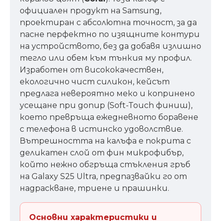
официален продукт на Samsung,
проектиран с абсолютна точност, за да
пасне перфектно по изящните контури
на устройството, без да добавя излишно
тегло или обем към тънкия му профил.
Изработен от висококачествен,
екологично чист силикон, кейсът
предлага невероятно меко и копринено
усещане при допир (Soft-Touch финиш),
което превръща ежедневното боравене
с телефона в истинско удоволствие.
Вътрешността на калъфа е покрита с
деликатен слой от фин микрофибър,
който нежно обгръща стъкления гръб
на Galaxy S25 Ultra, предпазвайки го от
надраскване, триене и прашинки.
Основни характеристики и