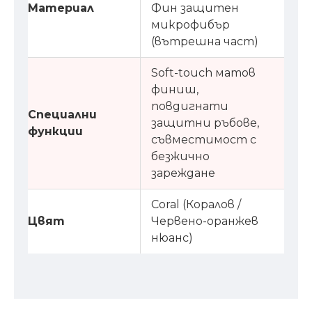
Материал
Фин защитен
микрофибър
(вътрешна част)
Soft-touch матов
финиш,
повдигнати
Специални
защитни ръбове,
функции
съвместимост с
безжично
зареждане
Coral (Коралов /
Цвят
Червено-оранжев
нюанс)