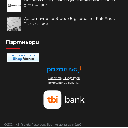
30
юли
0
Дигитално гробище в джоба ни: Как Android ще ни спасява от „мъртвите“ приложения
27
май
0
Партньори
Pazaruvaj - Надежден
помощник за покупки
© 2024 All Rights Reserved, Всички цени са с ДДС