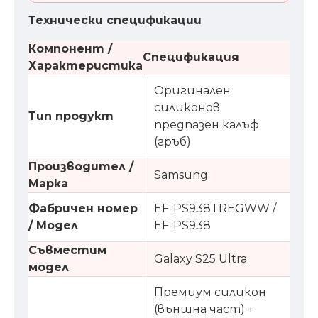
Технически спецификации
Компонент /
Спецификация
Характеристика
Оригинален
силиконов
Тип продукт
предпазен калъф
(гръб)
Производител /
Samsung
Марка
Фабричен номер
EF-PS938TREGWW /
/ Модел
EF-PS938
Съвместим
Galaxy S25 Ultra
модел
Премиум силикон
(външна част) +