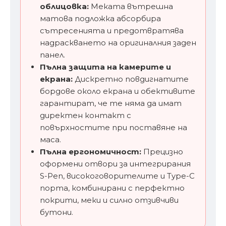
облицовка:
Меката вътрешна
матова подложка абсорбира
сътресенията и предотвратява
надраскването на оригиналния заден
панел.
Пълна защита на камерите и
екрана:
Дискретно повдигнатите
бордове около екрана и обективите
гарантират, че те няма да имат
директен контакт с
повърхностите при поставяне на
маса.
Пълна ергономичност:
Прецизно
оформени отвори за интегрирания
S-Pen, високоговорителите и Type-C
порта, комбинирани с перфектно
покрити, меки и силно отзивчиви
бутони.