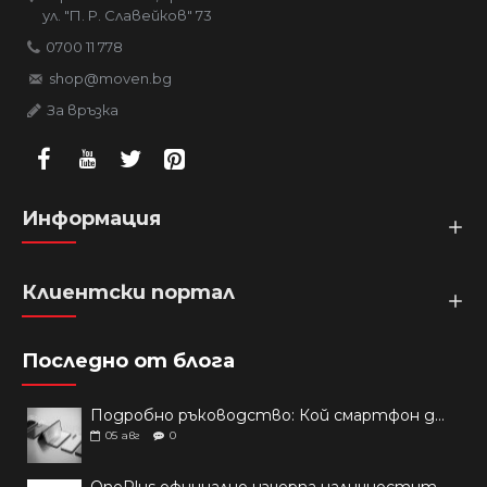
ул. "П. Р. Славейков" 73
0700 11 778
shop@moven.bg
За връзка
Информация
Клиентски портал
Последно от блога
Подробно ръководство: Кой смартфон да купиш през 2026 г.?
05
авг
0
OnePlus официално изчерпа наличностите си от телефони на основни пазари