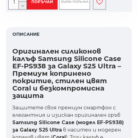
ПОРЪЧАЙ
БЪРЗА ПОРЪЧКА
ОПИСАНИЕ
Оригинален силиконов
калъф Samsung Silicone Case
EF-PS938 за Galaxy S25 Ultra –
Премиум копринено
покритие, стилен цвят
Coral и безкомпромисна
защита
Защитете своя премиум смартфон с
елегантния и изискан оригинален гръб
Samsung Silicone Case (модел EF-PS938)
за Galaxy S25 Ultra
в наситен и модерен
коралов цвят (
Coral
). Този калъф е