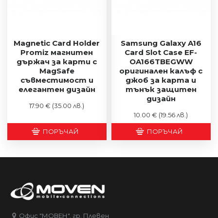
Magnetic Card Holder
Samsung Galaxy A16
Promiz магнитен
Card Slot Case EF-
държач за карти с
OA166TBEGWW
MagSafe
оригинален калъф с
съвместимост и
джоб за карта и
елегантен дизайн
тънък защитен
дизайн
17.90 €
(35.00 лв.)
10.00 €
(19.56 лв.)
ПОРЪЧАЙ
ПОРЪЧАЙ
Офис "МОВЕН", гр. Плевен