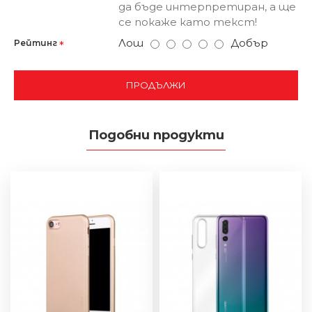
да бъде интерпретиран, а ще
се покаже като текст!
Лош
Добър
Рейтинг
ПРОДЪЛЖИ
Подобни продукти