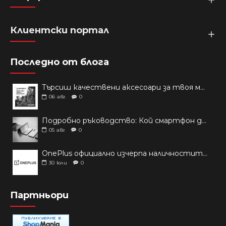
Клиентски портал
Последно от блога
Търсиш качествени аксесоари за твоя модел? Как правилно да защитим новия си смартфон: Ръководство за аксесоари през 2026 г.
06
авг
0
Подробно ръководство: Кой смартфон да купиш през 2026 г.?
05
авг
0
OnePlus официално изчерпа наличностите си от телефони на основни пазари
30
юли
0
Партньори