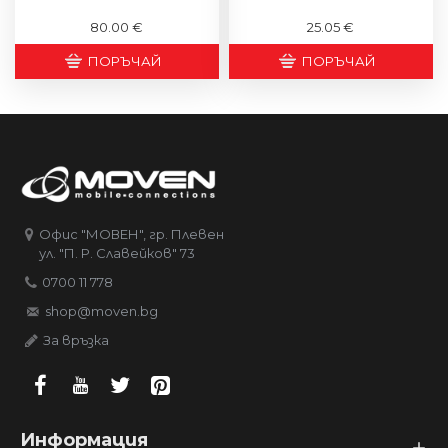
80.00 €
25.05 €
ПОРЪЧАЙ
ПОРЪЧАЙ
Офис "МОВЕН", гр. Плевен
ул. "П. Р. Славейков" 73
0700 11 778
shop@moven.bg
За връзка
Информация