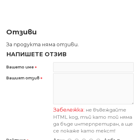
Отзиви
За продукта няма отзиви.
НАПИШЕТЕ ОТЗИВ
Вашето име
Вашият отзив
Забележка:
не въвеждайте
HTML код, тъй като той няма
да бъде интерпретиран, а ще
се покаже като текст!