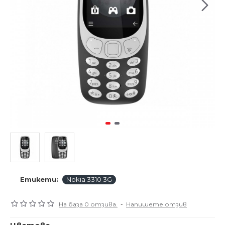
Етикети:
Nokia 3310 3G
На база 0 отзива.
-
Напишете отзив