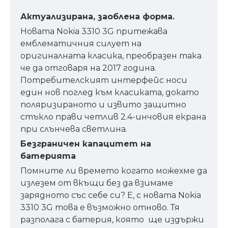
Актуализирана, заоблена форма.
Новата Nokia 3310 3G притежава
емблематичния силует на
оригиналната класика, преобразен така
че да отговаря на 2017 година.
Потребителският интерфейс носи
един нов поглед към класиката, докато
поляризираното и извито защитно
стъкло прави четлив 2.4-инчовия екрана
при слънчева светлина.
Безграничен капацитет на
батерията
Помните ли времето когато можехме да
излезем от вкъщи без да взимаме
зарядното със себе си? Е, с новата Nokia
3310 3G това е възможно отново. Тя
разполага с батерия, която ще издържи