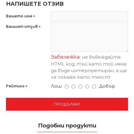
НАПИШЕТЕ ОТЗИВ
Вашето име
Вашият отзив
Забележка:
не въвеждайте
HTML код, тъй като той няма
да бъде интерпретиран, а ще
се покаже като текст!
Лош
Добър
Рейтинг
ПРОДЪЛЖИ
Подобни продукти