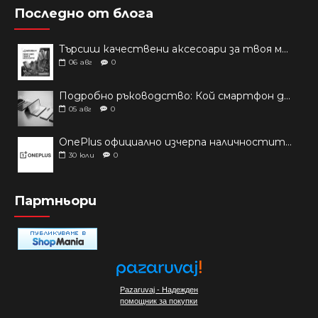
Последно от блога
Търсиш качествени аксесоари за твоя модел? Как правилно да защитим новия си смартфон: Ръководство за аксесоари през 2026 г.
06
авг
0
Подробно ръководство: Кой смартфон да купиш през 2026 г.?
05
авг
0
OnePlus официално изчерпа наличностите си от телефони на основни пазари
30
юли
0
Партньори
Pazaruvaj - Надежден
помощник за покупки