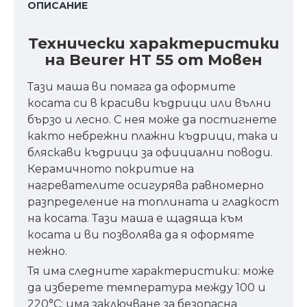
ОПИСАНИЕ
Технически характеристики
на Beurer HT 55 от Мовен
Тази маша ви помага да оформите
косата си в красиви къдрици или вълни
бързо и лесно. С нея може да постигнете
както небрежни плажни къдрици, така и
бляскави къдрици за официални поводи.
Керамичното покритие на
нагревателите осигурява равномерно
разпределение на топлината и гладкост
на косата. Тази маша е щадяща към
косата и ви позволява да я оформяте
нежно.
Тя има следните характеристики: може
да изберете температура между 100 и
220°C; има заключване за безопасна