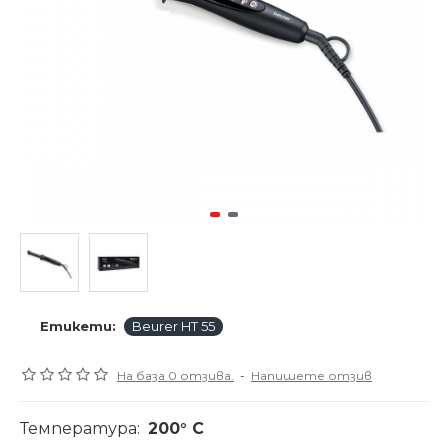
Етикети:
Beurer HT 55
На база 0 отзива.
-
Напишете отзив
Температура:
200° C