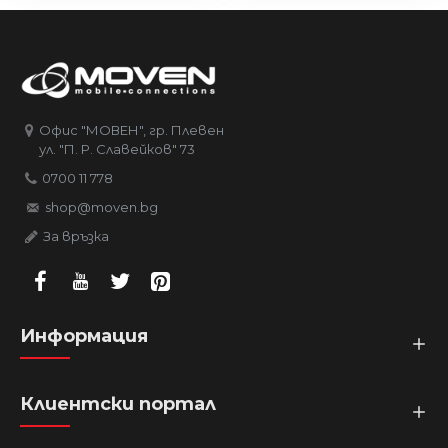
Офис "МОВЕН", гр. Плевен
ул. "П. Р. Славейков" 73
0700 11 778
shop@moven.bg
За връзка
Информация
Клиентски портал