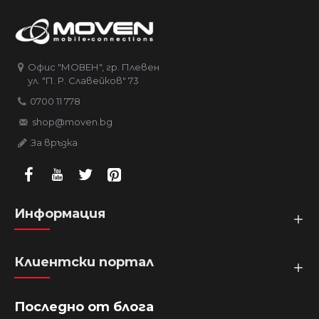
Офис "МОВЕН", гр. Плевен
ул. "П. Р. Славейков" 73
0700 11 778
shop@moven.bg
За връзка
Информация
Клиентски портал
Последно от блога