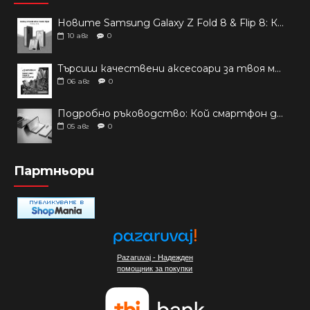
Новите Samsung Galaxy Z Fold 8 & Flip 8: Кой сгъваем модел да избереш?
10
авг
0
Търсиш качествени аксесоари за твоя модел? Как правилно да защитим новия си смартфон: Ръководство за аксесоари през 2026 г.
06
авг
0
Подробно ръководство: Кой смартфон да купиш през 2026 г.?
05
авг
0
Партньори
Pazaruvaj - Надежден
помощник за покупки