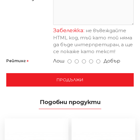
Забележка:
не въвеждайте
HTML код, тъй като той няма
да бъде интерпретиран, а ще
се покаже като текст!
Лош
Добър
Рейтинг
ПРОДЪЛЖИ
Подобни продукти