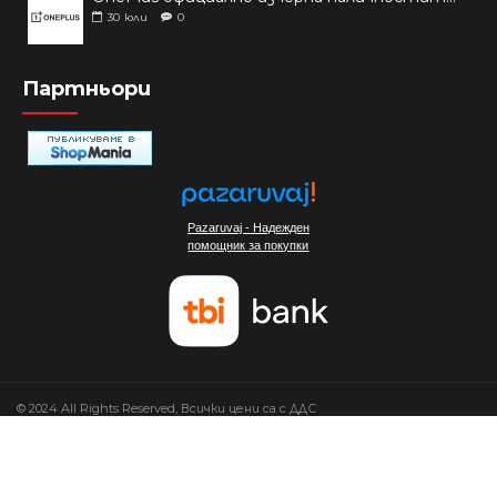
30
юли
0
Партньори
Pazaruvaj - Надежден
помощник за покупки
© 2024 All Rights Reserved, Всички цени са с ДДС
Изработка на сайт от Мовен Софт