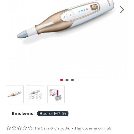
Етикети:
Beurer MP 64
На база 0 отзива.
-
Напишете отзив