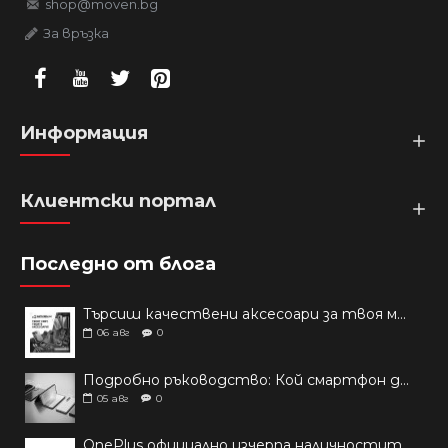
shop@moven.bg
За връзка
Информация
Клиентски портал
Последно от блога
Търсиш качествени аксесоари за твоя модел? Как правилно да защитим новия си смартфон: Ръководство за аксесоари през 2026 г.
06
авг
0
Подробно ръководство: Кой смартфон да купиш през 2026 г.?
05
авг
0
OnePlus официално изчерпа наличностите си от телефони на основни пазари