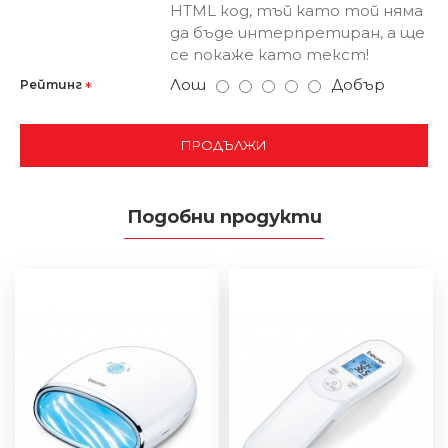
HTML код, тъй като той няма
да бъде интерпретиран, а ще
се покаже като текст!
Лош
Добър
Рейтинг
ПРОДЪЛЖИ
Подобни продукти