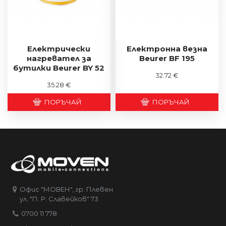
Електрически
Електронна везна
нагревател за
Beurer BF 195
бутилки Beurer BY 52
32.72 €
35.28 €
ПОРЪЧАЙ
ПОРЪЧАЙ
Офис "МОВЕН", гр. Плевен
ул. "П. Р. Славейков" 73
0700 11 778