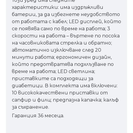
Този уред има следните
характеристики: има издръжливи
батерии, за да избегнете неудобството
от работата с кабел; LED дисплей, който
се появява само по време на работа; 3
скорости на работа – въртене по посока
на часовниковата стрелка и обратно;
автоматично изключване след 20
минути работа; ергономичен дизайн,
който предотвратява подхлъзване по
време на работа; LED светлина;
приставките са подходящи за
диабетици. В комплекта има включени:
10 висококачествени приставки от
сапфир и филц; предпазна капачка; калъф
за съхранение.
Гаранция 36 месеца.