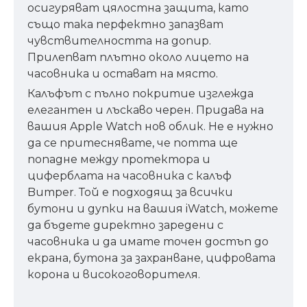
осигуряват цялостна защита, като
също така перфектно запазват
чувствителността на допир.
Прилепват плътно около лицето на
часовника и остават на място.
Калъфът с пълно покритие изглежда
елегантен и лъскаво черен. Придава на
вашия Apple Watch нов облик. Не е нужно
да се притеснявате, че потта ще
попадне между протектора и
циферблата на часовника с калъф
Bumper. Той е подходящ за всички
бутони и дупки на вашия iWatch, можете
да бъдете директно заредени с
часовника и да имате точен достъп до
екрана, бутона за захранване, цифровата
корона и високоговорителя.