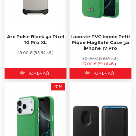
Arc Pulse Black за Pixel
Lacoste PVC Iconic Petit
10 Pro XL
Piqué MagSafe Case за
iPhone 17 Pro
49.00 €
(95.84 лв.)
30.00 €
(58.67 лв.)
27.00 €
(52.81 лв.)
ПОРЪЧАЙ
ПОРЪЧАЙ
-7 %