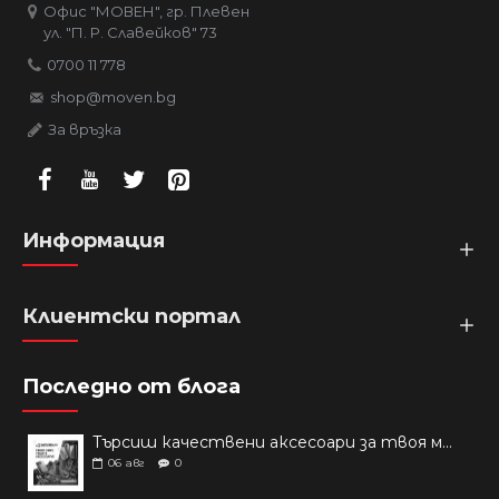
Офис "МОВЕН", гр. Плевен
ул. "П. Р. Славейков" 73
0700 11 778
shop@moven.bg
За връзка
Информация
Клиентски портал
Последно от блога
Търсиш качествени аксесоари за твоя модел? Как правилно да защитим новия си смартфон: Ръководство за аксесоари през 2026 г.
06
авг
0