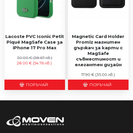
Lacoste PVC Iconic Petit
Magnetic Card Holder
Piqué MagSafe Case за
Promiz магнитен
iPhone 17 Pro Max
държач за карти с
MagSafe
30.00 €
(58.67 лв.)
съвместимост и
28.00 €
(54.76 лв.)
елегантен дизайн
17.90 €
(35.00 лв.)
ПОРЪЧАЙ
ПОРЪЧАЙ