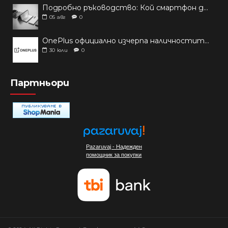
Подробно ръководство: Кой смартфон да купиш през 2026 г.?
05
авг
0
OnePlus официално изчерпа наличностите си от телефони на основни пазари
30
юли
0
Партньори
Pazaruvaj - Надежден
помощник за покупки