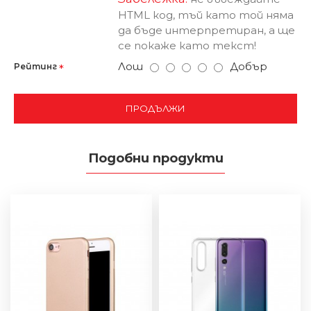
HTML код, тъй като той няма
да бъде интерпретиран, а ще
се покаже като текст!
Лош
Добър
Рейтинг
ПРОДЪЛЖИ
Подобни продукти