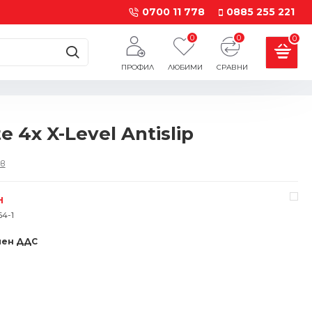
0700 11 778
0885 255 221
0
0
0
ПРОФИЛ
ЛЮБИМИ
СРАВНИ
 4x X-Level Antislip
в
Н
4-1
чен ДДС