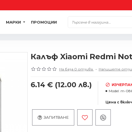
МАРКИ
ПРОМОЦИИ
Калъф Xiaomi Redmi Note
На база 0 отзива.
-
Напишете отзи
6.14 €
(12.00 лв.)
ИЗЧЕРПА
Model:
m-086
Цена с вклю
ЗАПИТВАНЕ