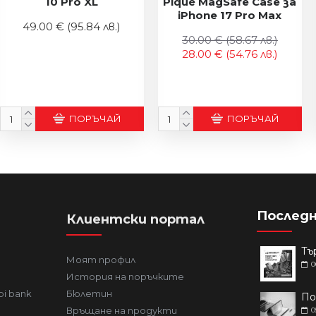
10 Pro XL
Piqué MagSafe Case за
iPhone 17 Pro Max
49.00 €
(95.84 лв.)
30.00 €
(58.67 лв.)
28.00 €
(54.76 лв.)
ПОРЪЧАЙ
ПОРЪЧАЙ
Последн
Клиентски портал
Моят профил
0
История на поръчките
bi bank
Бюлетин
Връщане на продукти
0