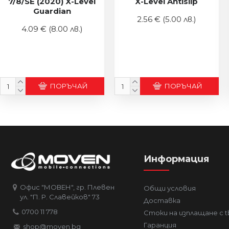
7/8/SE (2020) X-Level
X-Level Antislip
Guardian
2.56 €
(5.00 лв.)
4.09 €
(8.00 лв.)
ПОРЪЧАЙ
ПОРЪЧАЙ
Информация
Офис "МОВЕН", гр. Плевен
Общи условия
ул. "П. Р. Славейков" 73
Доставка
0700 11 778
Стоки на изплащане с t
Гаранция
shop@moven.bg