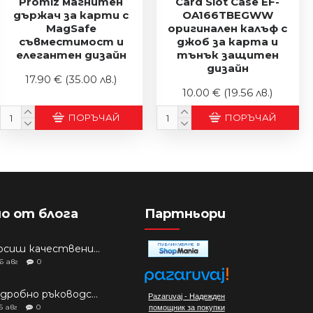
Promiz магнитен
Card Slot Case EF-
държач за карти с
OA166TBEGWW
MagSafe
оригинален калъф с
съвместимост и
джоб за карта и
елегантен дизайн
тънък защитен
дизайн
17.90 €
(35.00 лв.)
10.00 €
(19.56 лв.)
ПОРЪЧАЙ
ПОРЪЧАЙ
о от блога
Партньори
Търсиш качествени аксесоари за твоя модел? Как правилно да защитим новия си смартфон: Ръководство за аксесоари през 2026 г.
6
авг
0
Подробно ръководство: Кой смартфон да купиш през 2026 г.?
Pazaruvaj - Надежден
5
авг
0
помощник за покупки