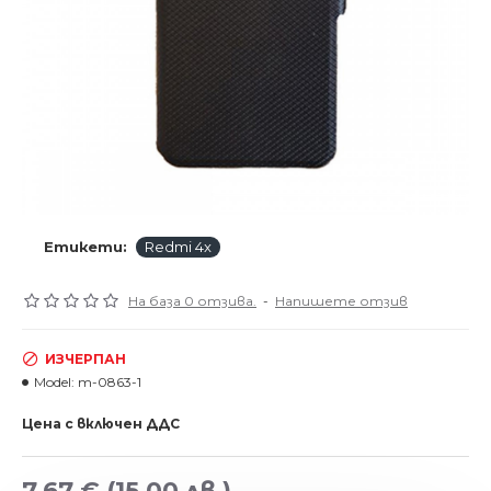
Етикети:
Redmi 4x
На база 0 отзива.
-
Напишете отзив
ИЗЧЕРПАН
Model:
m-0863-1
Цена с включен ДДС
7.67 €
(15.00 лв.)