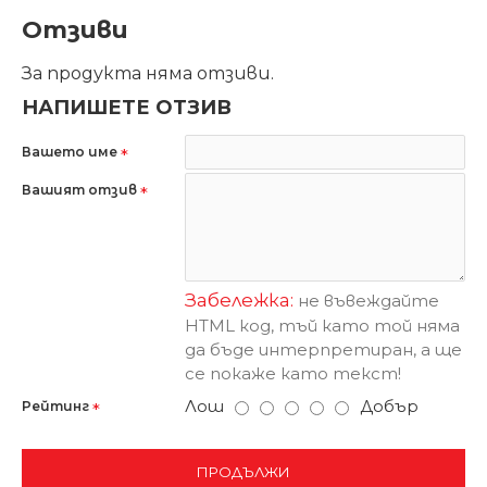
Отзиви
За продукта няма отзиви.
НАПИШЕТЕ ОТЗИВ
Вашето име
Вашият отзив
Забележка:
не въвеждайте
HTML код, тъй като той няма
да бъде интерпретиран, а ще
се покаже като текст!
Лош
Добър
Рейтинг
ПРОДЪЛЖИ