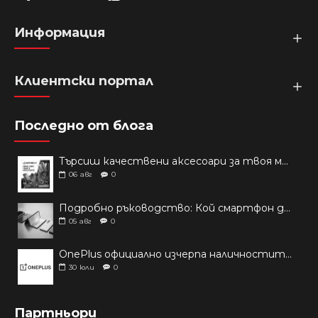
Информация
Клиентски портал
Последно от блога
Търсиш качествени аксесоари за твоя модел? Как правилно да защитим новия си смартфон: Ръководство за аксесоари през 2026 г.
06
авг
0
Подробно ръководство: Кой смартфон да купиш през 2026 г.?
05
авг
0
OnePlus официално изчерпа наличностите си от телефони на основни пазари
30
юли
0
Партньори