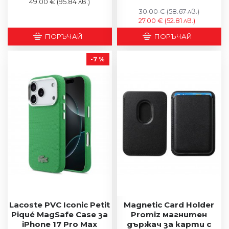
49.00 €
(95.84 лв.)
30.00 €
(58.67 лв.)
27.00 €
(52.81 лв.)
ПОРЪЧАЙ
ПОРЪЧАЙ
-7 %
Lacoste PVC Iconic Petit
Magnetic Card Holder
Piqué MagSafe Case за
Promiz магнитен
iPhone 17 Pro Max
държач за карти с