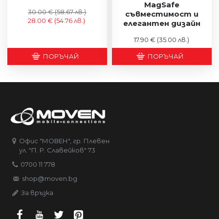
MagSafe
30.00 €
(58.67 лв.)
съвместимост и
28.00 €
(54.76 лв.)
елегантен дизайн
17.90 €
(35.00 лв.)
ПОРЪЧАЙ
ПОРЪЧАЙ
Офис "МОВЕН", гр. Плевен
ул. "П. Р. Славейков" 73
0700 11 778
shop@moven.bg
За връзка