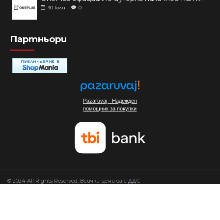
30
юли
0
Партньори
Pazaruvaj - Надежден
помощник за покупки
© 2024 All Rights Reserved, Всички цени са с ДДС
Изработка на сайт от Мовен Софт