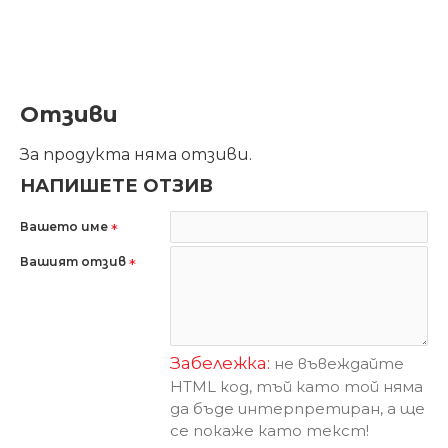
Отзиви
За продукта няма отзиви.
НАПИШЕТЕ ОТЗИВ
Вашето име
Вашият отзив
Забележка:
не въвеждайте
HTML код, тъй като той няма
да бъде интерпретиран, а ще
се покаже като текст!