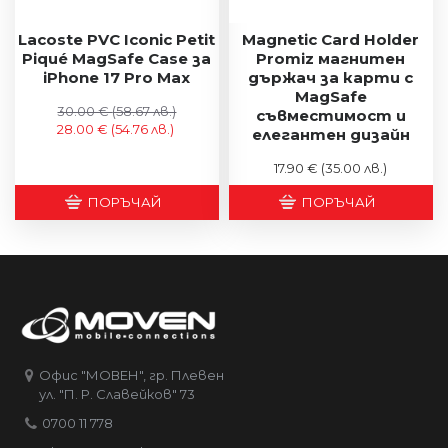
Lacoste PVC Iconic Petit
Magnetic Card Holder
Piqué MagSafe Case за
Promiz магнитен
iPhone 17 Pro Max
държач за карти с
MagSafe
30.00 €
(58.67 лв.)
съвместимост и
28.00 €
(54.76 лв.)
елегантен дизайн
17.90 €
(35.00 лв.)
ПОРЪЧАЙ
ПОРЪЧАЙ
Офис "МОВЕН", гр. Плевен
ул. "П. Р. Славейков" 73
0700 11 778