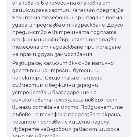
опаковано в екологична опаковка от
рециклирана хартия. Капакът предпазва
ъглите на телефона и при падане поема
удара и предпазва от надраскване. Друго
предимство е вътрешната подплата
от фин микрофибър, която предпазва
телефона от надраскване при попадане
на прах и други замърсявания.
Разбира се, калъфът включва напълно
достъпни контролни бутони и
конектори. Също така е напълно
съвместим с безжични зарядни
устройства и благодарение на
силиконовата нехлъзгаща повърхност
винаги остава на място. Повдигнатите
ръбове на телефона предпазват екрана,
когато е поставен с лицето надолу.
Изберете най-добрия за вас от широка
гама от цветове.