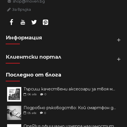
shop@moven.bg
За връзка
Информация
Клиентски портал
Последно от блога
Търсиш качествени аксесоари за твоя модел? Как правилно да защитим новия си смартфон: Ръководство за аксесоари през 2026 г.
06
авг
0
Подробно ръководство: Кой смартфон да купиш през 2026 г.?
05
авг
0
OnePlus официално изчерпа наличностите си от телефони на основни пазари