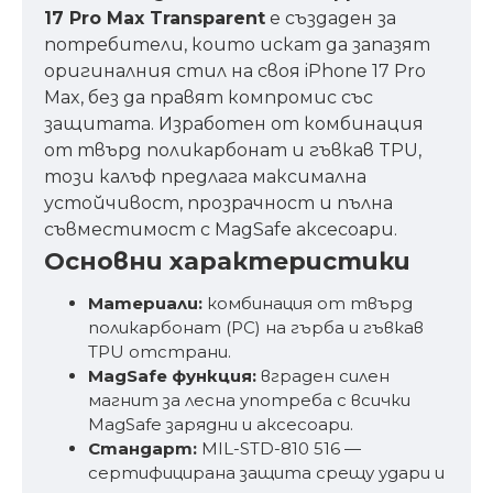
17 Pro Max Transparent
е създаден за
потребители, които искат да запазят
оригиналния стил на своя iPhone 17 Pro
Max, без да правят компромис със
защитата. Изработен от комбинация
от твърд поликарбонат и гъвкав TPU,
този калъф предлага максимална
устойчивост, прозрачност и пълна
съвместимост с MagSafe аксесоари.
Основни характеристики
Материали:
комбинация от твърд
поликарбонат (PC) на гърба и гъвкав
TPU отстрани.
MagSafe функция:
вграден силен
магнит за лесна употреба с всички
MagSafe зарядни и аксесоари.
Стандарт:
MIL-STD-810 516 —
сертифицирана защита срещу удари и