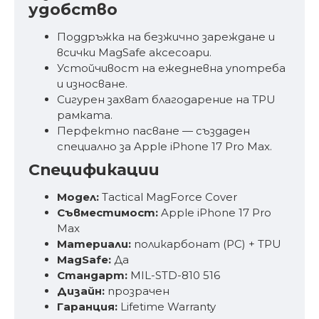
удобство
Поддръжка на безжично зареждане и
всички MagSafe аксесоари.
Устойчивост на ежедневна употреба
и износване.
Сигурен захват благодарение на TPU
рамката.
Перфектно пасване — създаден
специално за Apple iPhone 17 Pro Max.
Спецификации
Модел:
Tactical MagForce Cover
Съвместимост:
Apple iPhone 17 Pro
Max
Материали:
поликарбонат (PC) + TPU
MagSafe:
Да
Стандарт:
MIL-STD-810 516
Дизайн:
прозрачен
Гаранция:
Lifetime Warranty