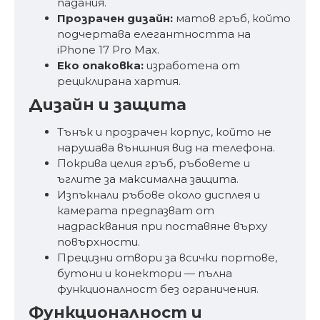
падания.
Прозрачен дизайн:
матов гръб, който
подчертава елегантността на
iPhone 17 Pro Max.
Еко опаковка:
изработена от
рециклирана хартия.
Дизайн и защита
Тънък и прозрачен корпус, който не
нарушава външния вид на телефона.
Покрива целия гръб, ръбовете и
ъглите за максимална защита.
Изпъкнали ръбове около дисплея и
камерата предпазват от
надрасквания при поставяне върху
повърхности.
Прецизни отвори за всички портове,
бутони и конектори — пълна
функционалност без ограничения.
Функционалност и