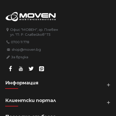
Офис "МОВЕН", гр. Плевен
ул. "П. Р. Славейков" 73
0700 11 778
shop@moven.bg
За връзка
Информация
Клиентски портал