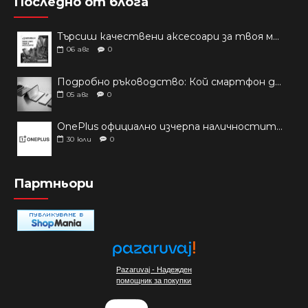
Последно от блога
Търсиш качествени аксесоари за твоя модел? Как правилно да защитим новия си смартфон: Ръководство за аксесоари през 2026 г.
06
авг
0
Подробно ръководство: Кой смартфон да купиш през 2026 г.?
05
авг
0
OnePlus официално изчерпа наличностите си от телефони на основни пазари
30
юли
0
Партньори
Pazaruvaj - Надежден
помощник за покупки