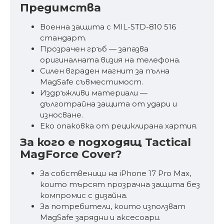
Предимства
Военна защита с MIL-STD-810 516
стандарт.
Прозрачен гръб — запазва
оригиналната визия на телефона.
Силен вграден магнит за пълна
MagSafe съвместимост.
Издръжливи материали —
дълготрайна защита от удари и
износване.
Еко опаковка от рециклирана хартия.
За кого е подходящ Tactical
MagForce Cover?
За собственици на iPhone 17 Pro Max,
които търсят прозрачна защита без
компромис с дизайна.
За потребители, които използват
MagSafe зарядни и аксесоари.