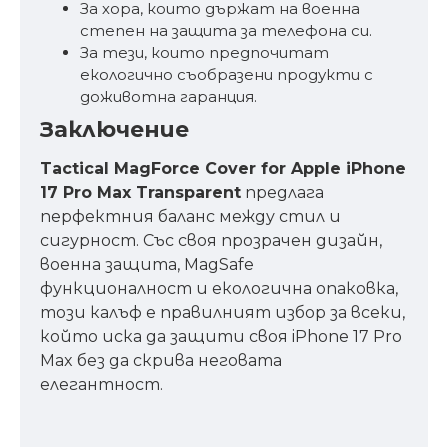
За хора, които държат на военна
степен на защита за телефона си.
За тези, които предпочитат
екологично съобразени продукти с
доживотна гаранция.
Заключение
Tactical MagForce Cover for Apple iPhone
17 Pro Max Transparent
предлага
перфектния баланс между стил и
сигурност. Със своя прозрачен дизайн,
военна защита, MagSafe
функционалност и екологична опаковка,
този калъф е правилният избор за всеки,
който иска да защити своя iPhone 17 Pro
Max без да скрива неговата
елегантност.