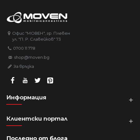
Офис "МОВЕН", гр. Плевен
ул. "П. Р. Славейков" 73
0700 11 778
shop@moven.bg
За връзка
Информация
Клиентски портал
Последно от блога