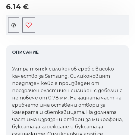
6.14 €
ОПИСАНИЕ
Ултра тънък силиконов гръб с високо
качество за Samsung. Силиконовият
предпазен кейс е произведен от
прозрачен еластичен силикон с дебелина
не повече от 0.78 мм. На задната част на
гръбчето има оставени отвори за
камерата и светкавицата. На долната
част има изрязани отвори за микрофона,
буксата за зареждане и буксата за
слушалките. Силиконовия гръб се