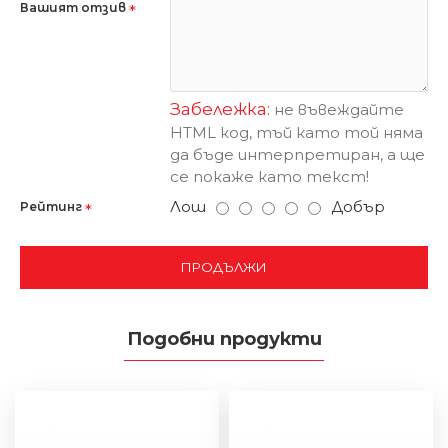
Вашият отзив
Забележка:
не въвеждайте
HTML код, тъй като той няма
да бъде интерпретиран, а ще
се покаже като текст!
Лош
Добър
Рейтинг
ПРОДЪЛЖИ
Подобни продукти