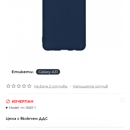
Етикети:
Galaxy A31
На база 0 отзива.
-
Напишете отзив
ИЗЧЕРПАН
Model:
m-1663-1
Цена с включен ДДС