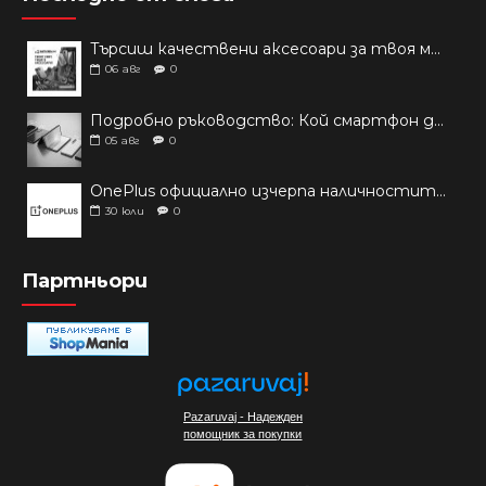
Търсиш качествени аксесоари за твоя модел? Как правилно да защитим новия си смартфон: Ръководство за аксесоари през 2026 г.
06
авг
0
Подробно ръководство: Кой смартфон да купиш през 2026 г.?
05
авг
0
OnePlus официално изчерпа наличностите си от телефони на основни пазари
30
юли
0
Партньори
Pazaruvaj - Надежден
помощник за покупки