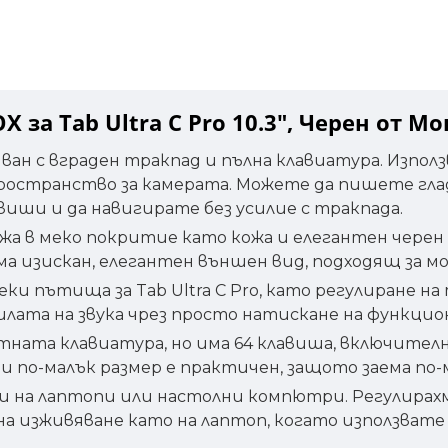
 за Tab Ultra C Pro 10.3", Черен от М
ан с вграден тракпад и пълна клавиатура. Изпол
пространство за камерата. Можете да пишете гла
иши и да навигирате без усилие с тракпада.
 в меко покритие като кожа и елегантен черен ц
 има изискан, елегантен външен вид, подходящ за 
еки пътища за Tab Ultra C Pro, като регулиране на
силата на звука чрез просто натискане на функци
артната клавиатура, но има 64 клавиша, включит
и по-малък размер е практичен, защото заема по-
 на лаптопи или настолни компютри. Регулирахм
 изживяване като на лаптоп, когато използвате Ta