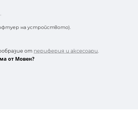
.
софтуер на устройството).
ообразие от
периферия и аксесоари
.
ома от Мовен?