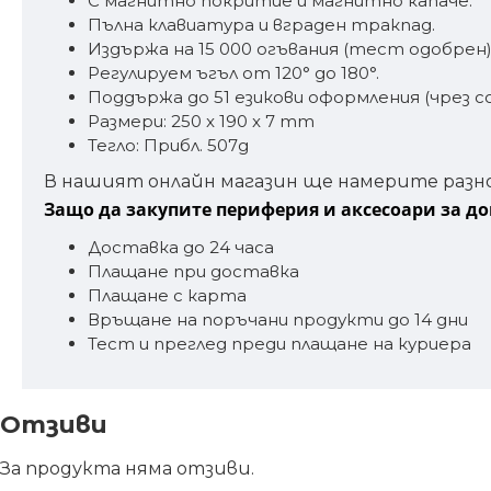
С магнитно покритие и магнитно капаче.
Пълна клавиатура и вграден тракпад.
Издържа на 15 000 огъвания (тест одобрен)
Регулируем ъгъл от 120° до 180°.
Поддържа до 51 езикови оформления (чрез 
Размери: 250 x 190 x 7 mm
Тегло: Прибл. 507g
В нашият онлайн магазин ще намерите разн
Защо да закупите периферия и аксесоари за д
Доставка до 24 часа
Плащане при доставка
Плащане с карта
Връщане на поръчани продукти до 14 дни
Тест и преглед преди плащане на куриера
Отзиви
За продукта няма отзиви.