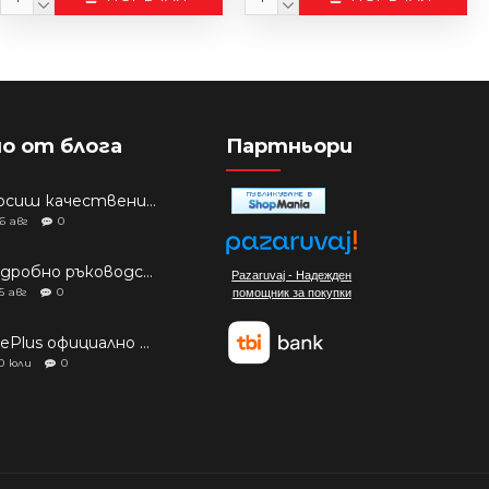
о от блога
Партньори
Търсиш качествени аксесоари за твоя модел? Как правилно да защитим новия си смартфон: Ръководство за аксесоари през 2026 г.
6
авг
0
Подробно ръководство: Кой смартфон да купиш през 2026 г.?
Pazaruvaj - Надежден
5
авг
0
помощник за покупки
OnePlus официално изчерпа наличностите си от телефони на основни пазари
0
юли
0