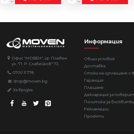
Информация
Офис "МОВЕН", гр. Плевен
Общи условия
ул. "П. Р. Славейков" 73
Доставка
0700 11 778
Стоки на изплащане с t
Гаранция
shop@moven.bg
Плащане
За връзка
Декларация за повери
Политика за бисквитк
Рекламации
Проекти