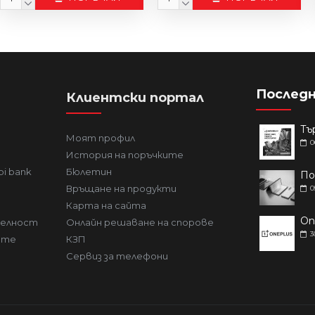
Последн
Клиентски портал
Моят профил
0
История на поръчките
bi bank
Бюлетин
Връщане на продукти
0
Карта на сайта
телност
Онлайн решаване на спорове
3
ите
КЗП
Сервиз за телефони