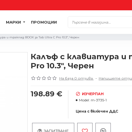
МАРКИ
ПРОМОЦИИ
ра и тракпад BOOX за Tab Ultra C Pro 10.3", Черен
Калъф с клавиатура и т
Pro 10.3", Черен
На база 0 отзива.
-
Напишете отзи
198.89 €
ИЗЧЕРПАН
Model:
m-3735-1
Цена с включен ДДС
ЗАПИТВАНЕ