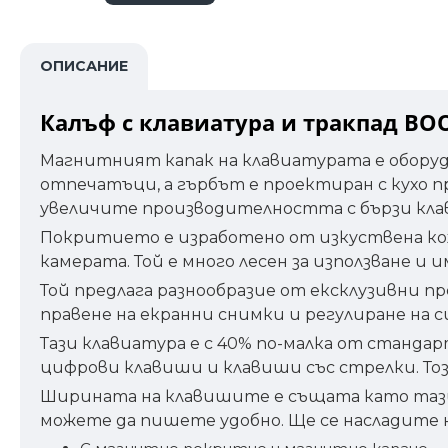
ОПИСАНИЕ
Калъф с клавиатура и тракпад BOOX
Магнитният капак на клавиатурата е оборудв
отпечатъци, а гърбът е проектиран с кухо 
увеличите производителността с бързи клав
Покритието е изработено от изкуствена кожа
камерата. Той е много лесен за използване и
Той предлага разнообразие от ексклузивни пр
правене на екранни снимки и регулиране на 
Тази клавиатура е с 40% по-малка от станд
цифрови клавиши и клавиши със стрелки. Тоз
Ширината на клавишите е същата като тази
можете да пишете удобно. Ще се насладите на