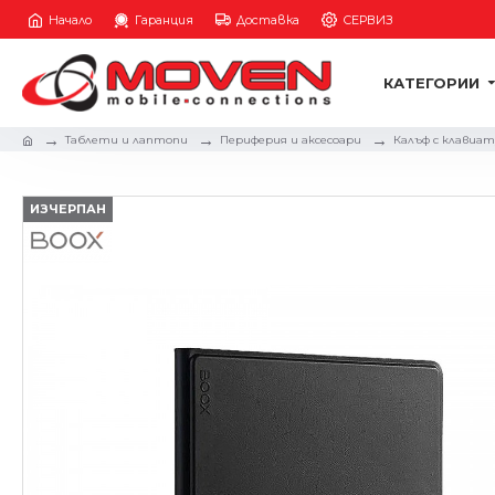
Начало
Гаранция
Доставка
СЕРВИЗ
КАТЕГОРИИ
Таблети и лаптопи
Периферия и аксесоари
Калъф с клавиату
ИЗЧЕРПАН