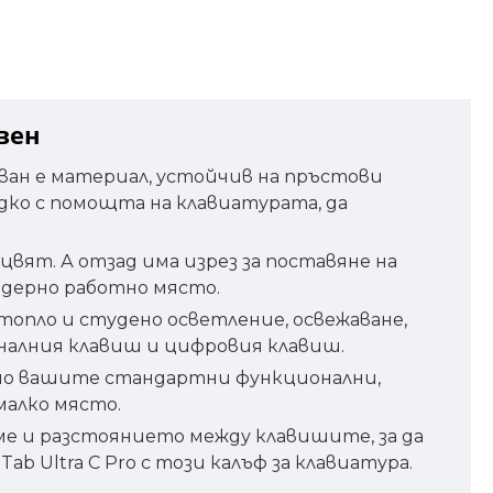
овен
зван е материал, устойчив на пръстови
дко с помощта на клавиатурата, да
вят. А отзад има изрез за поставяне на
модерно работно място.
 топло и студено осветление, освежаване,
оналния клавиш и цифровия клавиш.
елно вашите стандартни функционални,
малко място.
е и разстоянието между клавишите, за да
b Ultra C Pro с този калъф за клавиатура.