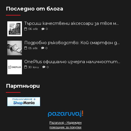
Последно от блога
Търсиш качествени аксесоари за твоя модел? Как правилно да защитим новия си смартфон: Ръководство за аксесоари през 2026 г.
06
авг
0
Подробно ръководство: Кой смартфон да купиш през 2026 г.?
05
авг
0
OnePlus официално изчерпа наличностите си от телефони на основни пазари
30
юли
0
Партньори
Pazaruvaj - Надежден
помощник за покупки