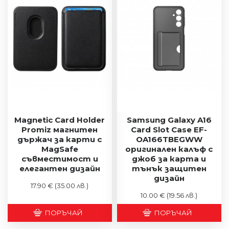
Magnetic Card Holder
Samsung Galaxy A16
Promiz магнитен
Card Slot Case EF-
държач за карти с
OA166TBEGWW
MagSafe
оригинален калъф с
съвместимост и
джоб за карта и
елегантен дизайн
тънък защитен
дизайн
17.90 €
(35.00 лв.)
10.00 €
(19.56 лв.)
ПОРЪЧАЙ
ПОРЪЧАЙ