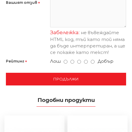
Вашият отзив
Забележка:
не въвеждайте
HTML код, тъй като той няма
да бъде интерпретиран, а ще
се покаже като текст!
Лош
Добър
Рейтинг
ПРОДЪЛЖИ
Подобни продукти