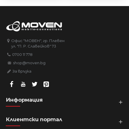
Офис "МОВЕН", гр. Плевен
ул. "П. Р. Славейков" 73
0700 11 778
shop@moven.bg
За връзка
Информация
Клиентски портал