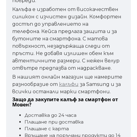
повреди.
Калъфа е изработен от високачествен
силикон с изчистен дизайн. Комфортен
достъп до управлението на
телефона. Кейса предлага защита и за
бутоните на смартфона. С матова
повърхност, незадържаща следи от
пръсти. Не добавя излишен обем към
автентичните размери. С нежен велур
отвътре предпазва от надраскване.
В нашият онлайн магазин ще намерите
разнообразие от
калъфи
за Samsung и за
всички останали марки смартфони.
Защо да закупите калъф за смартфон от
Мовен?
Доставка до 24 часа
Плащане при доставка
Плащане с карта
Връщане на поръчани продукти до 14